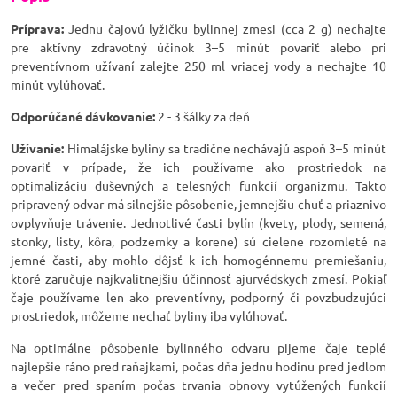
Príprava:
Jednu čajovú lyžičku bylinnej zmesi (cca 2 g) nechajte
pre aktívny zdravotný účinok 3–5 minút povariť alebo pri
preventívnom užívaní zalejte 250 ml vriacej vody a nechajte 10
minút vylúhovať.
Odporúčané dávkovanie:
2 - 3 šálky za deň
Užívanie:
Himalájske byliny sa tradične nechávajú aspoň 3–5 minút
povariť v prípade, že ich používame ako prostriedok na
optimalizáciu duševných a telesných funkcií organizmu. Takto
pripravený odvar má silnejšie pôsobenie, jemnejšiu chuť a priaznivo
ovplyvňuje trávenie. Jednotlivé časti bylín (kvety, plody, semená,
stonky, listy, kôra, podzemky a korene) sú cielene rozomleté na
jemné časti, aby mohlo dôjsť k ich homogénnemu premiešaniu,
ktoré zaručuje najkvalitnejšiu účinnosť ajurvédskych zmesí. Pokiaľ
čaje používame len ako preventívny, podporný či povzbudzujúci
prostriedok, môžeme nechať byliny iba vylúhovať.
Na optimálne pôsobenie bylinného odvaru pijeme čaje teplé
najlepšie ráno pred raňajkami, počas dňa jednu hodinu pred jedlom
a večer pred spaním počas trvania obnovy vytúžených funkcií