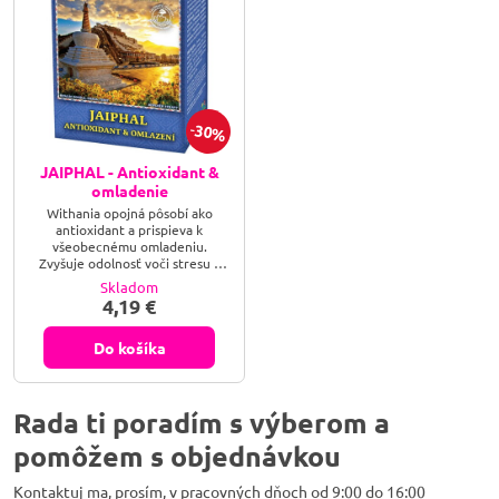
30%
JAIPHAL - Antioxidant &
omladenie
Withania opojná pôsobí ako
antioxidant a prispieva k
všeobecnému omladeniu.
Zvyšuje odolnosť voči stresu a
prispieva k duševnému aj
Skladom
telesnému zdraviu. Škoricovník
4,19 €
cejlónsky osviežuje organizmus a
pôsobí blahodárne na ochranu
buniek pred oxidatívnym
Do košíka
stresom. Prospieva zdravej
činnosti srdcovo-cievnych
funkcií. Pomáha udržiavať
normálnu hladinu cholesterolu a
Rada ti poradím s výberom a
glukózy v krvi. Kotvičník zemný...
pomôžem s objednávkou
Kontaktuj ma, prosím, v pracovných dňoch od 9:00 do 16:00