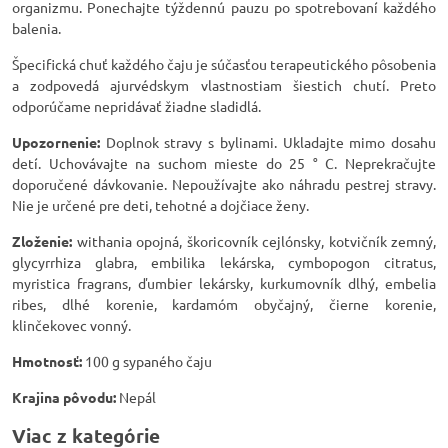
organizmu. Ponechajte týždennú pauzu po spotrebovaní každého
balenia.
Špecifická chuť každého čaju je súčasťou terapeutického pôsobenia
a zodpovedá ajurvédskym vlastnostiam šiestich chutí. Preto
odporúčame nepridávať žiadne sladidlá.
Upozornenie:
Doplnok stravy s bylinami. Ukladajte mimo dosahu
detí. Uchovávajte na suchom mieste do 25 ° C. Neprekračujte
doporučené dávkovanie. Nepoužívajte ako náhradu pestrej stravy.
Nie je určené pre deti, tehotné a dojčiace ženy.
Zloženie:
withania opojná, škoricovník cejlónsky, kotvičník zemný,
glycyrrhiza glabra, embilika lekárska, cymbopogon citratus,
myristica fragrans, ďumbier lekársky, kurkumovník dlhý, embelia
ribes, dlhé korenie, kardamóm obyčajný, čierne korenie,
klinčekovec vonný.
Hmotnosť:
100 g sypaného čaju
Krajina pôvodu:
Nepál
Viac z kategórie