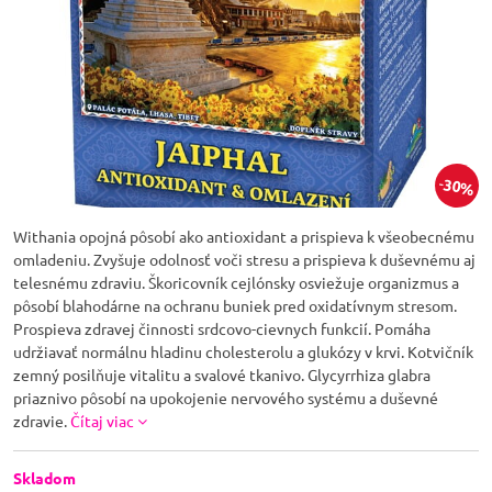
30%
Withania opojná pôsobí ako antioxidant a prispieva k všeobecnému
omladeniu. Zvyšuje odolnosť voči stresu a prispieva k duševnému aj
telesnému zdraviu. Škoricovník cejlónsky osviežuje organizmus a
pôsobí blahodárne na ochranu buniek pred oxidatívnym stresom.
Prospieva zdravej činnosti srdcovo-cievnych funkcií. Pomáha
udržiavať normálnu hladinu cholesterolu a glukózy v krvi. Kotvičník
zemný posilňuje vitalitu a svalové tkanivo. Glycyrrhiza glabra
priaznivo pôsobí na upokojenie nervového systému a duševné
zdravie.
Čítaj viac
Skladom