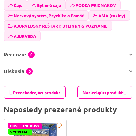
Čaje
Bylinné čaje
PODĽA PRÍZNAKOV
Nervový systém, Psychika a Pamäť
AMA (toxíny)
AJURVÉDSKY REŠTART: BYLINKY & POZNANIE
AJURVÉDA
Recenzie
0
Diskusia
0
Predchádzajúci produkt
Nasledujúci produkt
Naposledy prezerané produkty
POSLEDNÉ KUSY
VÝPREDAJ