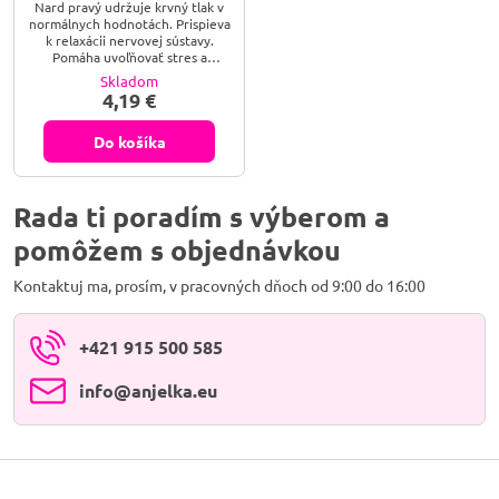
Nard pravý udržuje krvný tlak v
normálnych hodnotách. Prispieva
k relaxácii nervovej sústavy.
Pomáha uvoľňovať stres a
psychické napätie. Pupočník
Skladom
ázijský​ priaznivo pôsobí na
4,19 €
činnosť kardiovaskulárneho
systému. Prospieva cievnej
sústave a duševnému zdraviu.
Do košíka
Rada ti poradím s výberom a
pomôžem s objednávkou
Kontaktuj ma, prosím, v pracovných dňoch od 9:00 do 16:00
+421 915 500 585
info​@anjelka​.eu