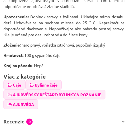
a zodpovedá ajurvédskym vlastnostiam šiestich chutí. Preto
odporúčame nepridávať žiadne sladidlá.
Upozornenie:
Doplnok stravy s bylinami. Ukladajte mimo dosahu
detí. Uchovávajte na suchom mieste do 25 ° C. Neprekračujte
doporučené dávkovanie. Nepoužívajte ako náhradu pestrej stravy.
Nie je určené pre deti, tehotné a dojčiace ženy.
Zloženie:
nard pravý, voňatka citrónová, pupočník ázijský
Hmotnosť:
100 g sypaného čaju
Krajina pôvodu
: Nepál
Viac z kategórie
Čaje
Bylinné čaje
AJURVÉDSKY REŠTART: BYLINKY & POZNANIE
AJURVÉDA
Recenzie
0