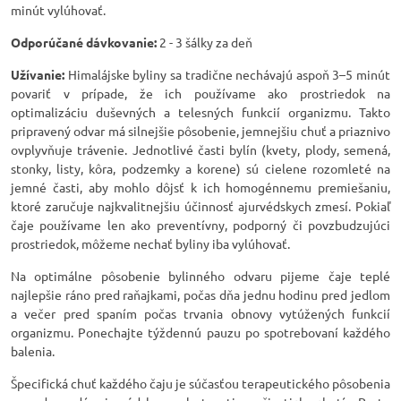
minút vylúhovať.
Odporúčané dávkovanie:
2 - 3 šálky za deň
Užívanie:
Himalájske byliny sa tradične nechávajú aspoň 3–5 minút
povariť v prípade, že ich používame ako prostriedok na
optimalizáciu duševných a telesných funkcií organizmu. Takto
pripravený odvar má silnejšie pôsobenie, jemnejšiu chuť a priaznivo
ovplyvňuje trávenie. Jednotlivé časti bylín (kvety, plody, semená,
stonky, listy, kôra, podzemky a korene) sú cielene rozomleté na
jemné časti, aby mohlo dôjsť k ich homogénnemu premiešaniu,
ktoré zaručuje najkvalitnejšiu účinnosť ajurvédskych zmesí. Pokiaľ
čaje používame len ako preventívny, podporný či povzbudzujúci
prostriedok, môžeme nechať byliny iba vylúhovať.
Na optimálne pôsobenie bylinného odvaru pijeme čaje teplé
najlepšie ráno pred raňajkami, počas dňa jednu hodinu pred jedlom
a večer pred spaním počas trvania obnovy vytúžených funkcií
organizmu. Ponechajte týždennú pauzu po spotrebovaní každého
balenia.
Špecifická chuť každého čaju je súčasťou terapeutického pôsobenia