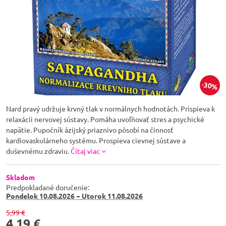
30%
Nard pravý udržuje krvný tlak v normálnych hodnotách. Prispieva k
relaxácii nervovej sústavy. Pomáha uvoľňovať stres a psychické
napätie. Pupočník ázijský​ priaznivo pôsobí na činnosť
kardiovaskulárneho systému. Prospieva cievnej sústave a
duševnému zdraviu.
Čítaj viac
Skladom
Predpokladané doručenie:
Pondelok
10.08.2026 −
Utorok
11.08.2026
5,99 €
4,19 €