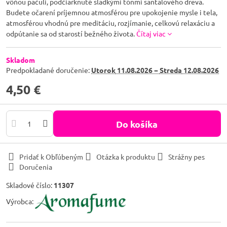
vôňou pačuli, podčiarknuté sladkými tónmi santalového dreva.
Budete očarení príjemnou atmosférou pre upokojenie mysle i tela,
atmosférou vhodnú pre meditáciu, rozjímanie, celkovú relaxáciu a
odpútanie sa od starostí bežného života.
Čítaj viac
Skladom
Predpokladané doručenie:
Utorok
11.08.2026 −
Streda
12.08.2026
4,50 €
Do košíka
Pridať k Obľúbeným
Otázka k produktu
Strážny pes
Doručenia
Skladové číslo:
11307
Výrobca: