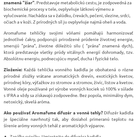
znamená "žiar"
. Predstavuje metabolickú cestu, je zodpovedná za
biochemické procesy v tele, ovplyvňuje látkovú výmenu a
vylučovanie. Nachádza sa v žalúdku, črevách, pečeni, slezine, srdci,
očiach a v koži. Z prírodných síl ju ovplyvňuje najmä oheň a voda.
Aromafume tehličky svojimi vôňami pomáhajú harmonizovať
jednotlivé čakry, podporujú prirodzené prúdenie životnej energie,
smerujú "prána", životne dôležitú silu ( "prána" znamená dych),
ktorá predstavuje všetky prúdy vitálnych energií dohromady, tzv.
Absolútnu energiu, podnecujúcu myseľ, ducha i fyzické telo.
Zloženie:
Každá tehlička vonného kadidla je obohatená o rôzne
prírodné zložky vrátane aromatických drevín, exotických kvetov,
prírodnej kôry, výťažkov zo stromov a stromov, živíc, listov a kvetov.
Vonné oleje používané pri výrobe vonných kociek sú 100% v súlade
s IFRA a vždy sa získavajú zodpovedne. Bez popola, minimálny dym,
netoxický, skvelá aróma.
Ako používať Aromafume difuzér a vonné tehly?
Difuzér kadidla
je špeciálne navrhnutý tak, aby dosiahol primeranú teplotu na
šírenie arómy vonných tehál z aromatických výparov.
Zapáľte sviečku. Umiestnite do difuzéra kadidla.