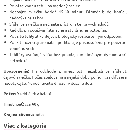
Položte vonnú tehlu na medený tanier.
Nechajte sviečku horieť 45-60 minút. Difuzér bude horúci,
nedotýkajte sa ho!
Sfúknite sviečku a nechajte prístroj a tehlu vychladnúť.
Kadidlo pri používaní stmavne a stvrdne, neroztopí sa.
Použité tehly zlikvidujte s biologicky rozložiteľným odpadom.
Použiť možno aj aromalampu, ktorá je prispôsobená pre použitie
vonného vosku.
Tehličky uvoľňujú vôňu bez popola, s minimálnym dymom a sú
netoxické.
Upozornenie:
Pri odchode z miestnosti nezabudnite sfúknuť
čajovú sviečku. Počas spaľovania a nejakú dobu po ňom, sa difuzéra
nedotýkajte. Nenechávajte difuzér v dosahu detí.
Počet:
9 tehličiek v balení
Hmotnosť:
cca 40 g
Krajina pôvodu:
India
Viac z kategórie