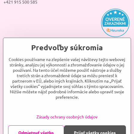
+421 915 500 585
Predvoľby súkromia
Cookies používame na zlepšenie vašej návštevy tejto webovej
stránky, analýzu jej výkonnosti a zhromažďovanie údajov o jej
používaní. Na tento účel môžeme použiť nástroje a služby
tretích strán a zhromaždené údaje sa môžu preniesť k
partnerom v EÚ, alebo iných krajinách. Kliknutím na „Prijať
všetky cookies“ vyjadrujete svoj súhlas s týmto spracovaním.
Nižšie môžete nájsť podrobné informácie alebo upraviť svoje
preferencie.
Zásady ochrany osobných údajov
©
2026
ANJELKA, s.r.o.
Odmietnuť všetko
Prijať všetky cookies
Predvoľby súkromia
Zásady ochrany osobných údajov