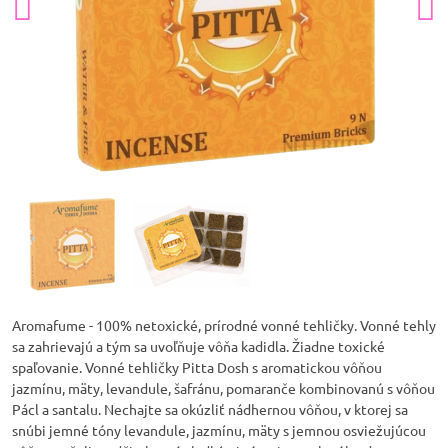
Aromafume - 100% netoxické, prírodné vonné tehličky. Vonné tehly
sa zahrievajú a tým sa uvoľňuje vôňa kadidla. Žiadne toxické
spaľovanie. Vonné tehličky Pitta Dosh s aromatickou vôňou
jazmínu, mäty, levandule, šafránu, pomaranče kombinovanú s vôňou
Pácl a santalu. Nechajte sa okúzliť nádhernou vôňou, v ktorej sa
snúbi jemné tóny levandule, jazmínu, mäty s jemnou osviežujúcou