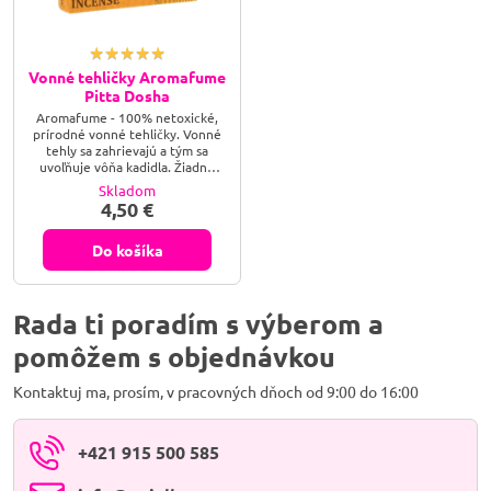
Vonné tehličky Aromafume
Pitta Dosha
Aromafume - 100% netoxické,
prírodné vonné tehličky. Vonné
tehly sa zahrievajú a tým sa
uvoľňuje vôňa kadidla. Žiadne
toxické spaľovanie. Vonné
Skladom
tehličky Pitta Dosh s aromatickou
4,50 €
vôňou jazmínu, mäty, levandule,
šafránu, pomaranče
kombinovanú s vôňou Pácl a
Do košíka
santalu. Nechajte sa okúzliť
nádhernou vôňou, v ktorej sa
snúbi jemné tóny levandule,
jazmínu, mäty s jemnou
Rada ti poradím s výberom a
osviežujúcou vôňou pačuli,...
pomôžem s objednávkou
Kontaktuj ma, prosím, v pracovných dňoch od 9:00 do 16:00
+421 915 500 585