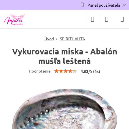
Panel používateľa
Úvod
SPIRITUALITA
Vykurovacia miska - Abalón
mušľa leštená
Hodnotenie
4.33
/
5
(
6
x)