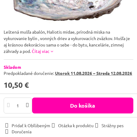
Leštená mušľa abalón, Haliotis midae, prírodná miska na
vykurovanie bylín , vonných driev a vykurovacích zväzkov. Mušľa je
aj krásnou dekoráciou sama o sebe - do bytu, kancelárie, zimnej
záhrady a pod.
Čítaj viac
Skladom
Predpokladané doručenie:
Utorok
11.08.2026 −
Streda
12.08.2026
10,50 €
Do košíka
Pridať k Obľúbeným
Otázka k produktu
Strážny pes
Doručenia