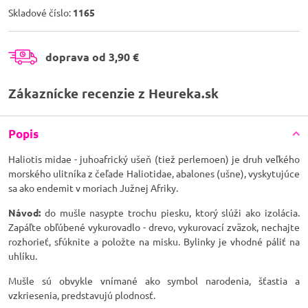
Skladové číslo:
1165
doprava od 3,90 €
Zákaznícke recenzie z Heureka.sk
Popis
Haliotis midae - juhoafrický ušeň (tiež perlemoen) je druh veľkého
morského ulitníka z čeľade Haliotidae, abalones (ušne), vyskytujúce
sa ako endemit v moriach Južnej Afriky.
Návod:
do mušle nasypte trochu piesku, ktorý slúži ako izolácia.
Zapáľte obľúbené vykurovadlo - drevo, vykurovací zväzok, nechajte
rozhorieť, sfúknite a položte na misku. Bylinky je vhodné páliť na
uhlíku.
Mušle sú obvykle vnímané ako symbol narodenia, šťastia a
vzkriesenia, predstavujú plodnosť.