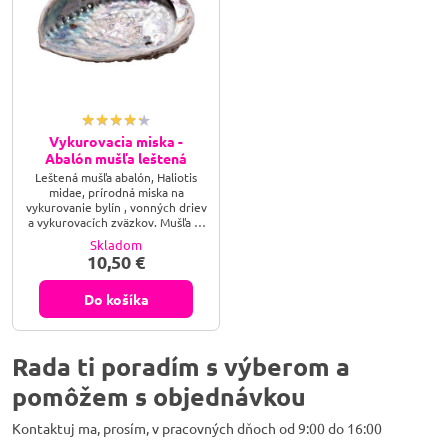
Vykurovacia miska -
Abalón mušľa leštená
Leštená mušľa abalón, Haliotis
midae, prírodná miska na
vykurovanie bylín , vonných driev
a vykurovacích zväzkov. Mušľa je
aj krásnou dekoráciou sama o
Skladom
sebe - do bytu, kancelárie, zimnej
10,50 €
záhrady a pod.
Do košíka
Rada ti poradím s výberom a
pomôžem s objednávkou
Kontaktuj ma, prosím, v pracovných dňoch od 9:00 do 16:00