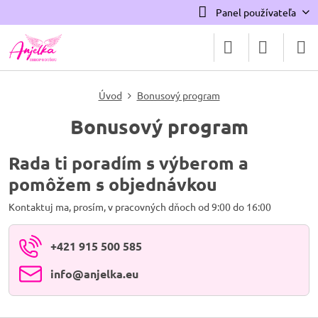
Panel používateľa
Úvod
Bonusový program
Bonusový program
Rada ti poradím s výberom a
pomôžem s objednávkou
Kontaktuj ma, prosím, v pracovných dňoch od 9:00 do 16:00
+421 915 500 585
info​@anjelka​.eu