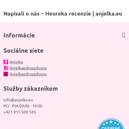
Napísali o nás – Heureka recenzie | anjelka.eu
Informácie
Sociálne siete
Anjelka
Anjelkaeshopsdusou
Anjelkaeshopsdusou
Služby zákazníkom
info@anjelka.eu
PO - PIA 09:00 - 16:00
+421 915 500 585