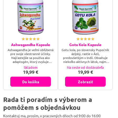
Ashwagandha Kapsule
Gotu Kola Kapsule
Ashwagandha je veľmi obľúbená
Gotu kola, po slovensky Pupočník
pre svoje všestranné účinky.
ázijský, rastie v Ázii,
Najčastejšie sa používa ako
predovšetkým v Indii. Obsahuje
adaptogén, ktorý zvyšuje
niekoľko aktívnych látok, najmä
odolnosť organizmu, podporuje
steroly, glykosidy, saponíny a
Skladom
Na ceste od dodávateľa
energiu, vitalitu a výdrž.
triterpény. Gotu kola prispieva k
19,99 €
19,99 €
Podporuje koncentráciu a
správnej periférnej cirkulácií a
pomáha znížiť mieru únavy a
funkcii celého
vyčerpania. Má však aj relaxačné
kardiovaskulárneho systému.
Do košíka
Zobraziť
účinky a podporuje dobrý
Podporuje trávenie a má
spánok. Ashwagandha je rastlina,
priaznivý vplyv najmä na žalúdok.
ktorá sa v bylinnom medicínskom
Prispieva tiež k normálnym
systéme považuje za prvotriedne
poznávacím (kognitívnym
Rada ti poradím s výberom a
prírodné tonikum. Je...
mozgovým) funkciám. Gotu...
pomôžem s objednávkou
Kontaktuj ma, prosím, v pracovných dňoch od 9:00 do 16:00