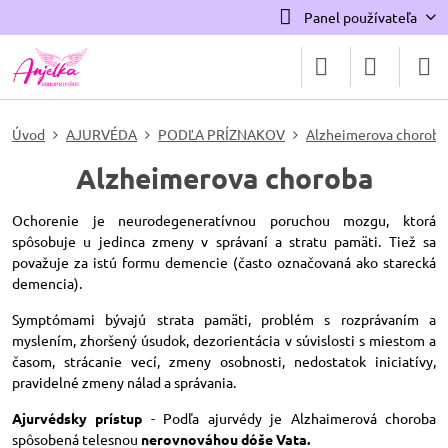
Panel používateľa
Úvod
AJURVÉDA
PODĽA PRÍZNAKOV
Alzheimerova choroba
Alzheimerova choroba
Ochorenie je neurodegeneratívnou poruchou mozgu, ktorá
spôsobuje u jedinca zmeny v správaní a stratu pamäti. Tiež sa
považuje za istú formu demencie (často označovaná ako starecká
demencia).
Symptómami bývajú strata pamäti, problém s rozprávaním a
myslením, zhoršený úsudok, dezorientácia v súvislosti s miestom a
časom, strácanie vecí, zmeny osobnosti, nedostatok iniciatívy,
pravidelné zmeny nálad a správania.
Ajurvédsky prístup
- Podľa ajurvédy je Alzhaimerová choroba
spôsobená telesnou
nerovnováhou dóše Vata.