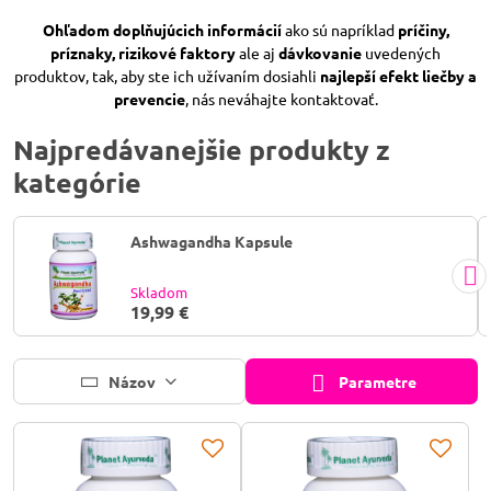
Ohľadom doplňujúcich informácií
ako sú napríklad
príčiny,
príznaky, rizikové faktory
ale aj
dávkovanie
uvedených
produktov, tak, aby ste ich užívaním dosiahli
najlepší efekt liečby a
prevencie
, nás neváhajte kontaktovať.
Najpredávanejšie produkty z
kategórie
Ashwagandha Kapsule
Skladom
19,99 €
Názov
Parametre