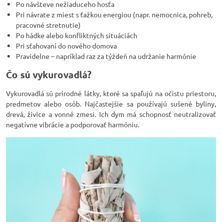
Po návšteve nežiaduceho hosťa
Pri návrate z miest s ťažkou energiou (napr. nemocnica, pohreb,
pracovné stretnutie)
Po hádke alebo konfliktných situáciách
Pri sťahovaní do nového domova
Pravidelne – napríklad raz za týždeň na udržanie harmónie
Čo sú vykurovadlá?
Vykurovadlá sú prírodné látky, ktoré sa spaľujú na očistu priestoru,
predmetov alebo osôb. Najčastejšie sa používajú sušené byliny,
drevá, živice a vonné zmesi. Ich dym má schopnosť neutralizovať
negatívne vibrácie a podporovať harmóniu.