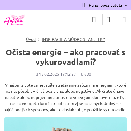
Panel používateľa
Úvod
INŠPIRÁCIE A MÚDROSŤ ANJELKY
Očista energie – ako pracovať s
vykurovadlami?
Pridané
Počet
18.02.2025 17:12:27
680
zobrazení
V našom živote sa neustále stretávame s rôznymi energiami, ktoré
na nás pôsobia – či už pozitívne, alebo negatívne. Ak cítite únavu,
napätie alebo nepríjemnú atmosféru vo svojom domove, môže byť
čas na energetickú očistu priestoru aj seba samých. Jedným z
najúčinnejších spôsobov, ako to dosiahnuť, je použitie vykurovadiel.