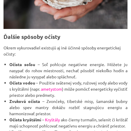
Ďalšie spôsoby očisty
Okrem vykurovadiel existujú aj iné účinné spôsoby energetickej
očisty:
Očista soľou
– Soľ pohlcuje negatívne energie. Môžete ju
nasypať do rohov miestnosti, nechať pôsobiť niekoľko hodín a
následne ju vysypať alebo spláchnuť.
Očista vodou
– Použitie svätenej vody, ružovej vody alebo vody
s kryštálmi (napr.
ametystom
) môže pomôcť energeticky vyčistiť
priestor alebo predmety.
Zvuková očista
– Zvončeky, tibetské misy, šamanské bubny
alebo spev mantry dokážu rozbiť stagnujúcu energiu a
harmonizovať priestor.
Očista kryštálmi
–
Kryštály
ako čierny turmalín, selenit či krištáľ
majú schopnosť pohlcovať negatívnu energiu a chrániť priestor.