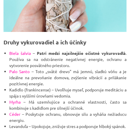
Druhy vykurovadiel a ich účinky
Biela šalvia
–
Patrí medzi najsilnejšie očistné vykurovadlá
.
Používa sa na odstránenie negatívnej energie, ochranu a
vytvorenie posvätného priestoru.
Palo Santo
– Toto „sväté drevo" má jemnú, sladkú vôňu a je
ideálne na prevoňanie domova, zvýšenie vibrácií a prilákanie
pozitívnej energie.
Kadidlo (frankincense) – Uvoľňuje myseľ, podporuje meditáciu a
spája s vyššími úrovňami vedomia.
Myrha
– Má uzemňujúce a ochranné vlastnosti, často sa
kombinuje s kadidlom pre silnejší účinok.
Céder
– Poskytuje ochranu, obnovuje silu a vyháňa nežiaducu
energiu.
Levanduľa – Upokojuje, znižuje stres a podporuje hlboký spánok.