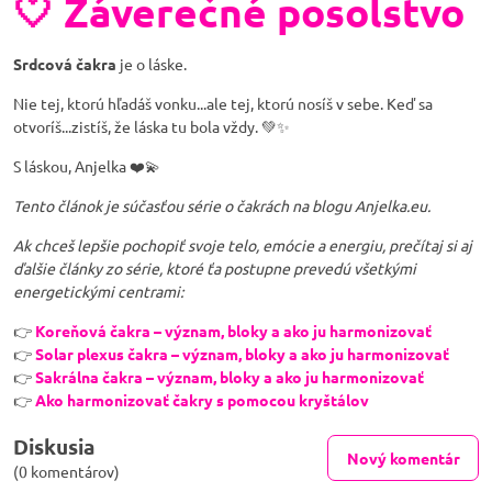
🤍 Záverečné posolstvo
Srdcová čakra
je o láske.
Nie tej, ktorú hľadáš vonku...ale tej, ktorú nosíš v sebe. Keď sa
otvoríš...zistíš, že láska tu bola vždy. 💚✨
S láskou, Anjelka ❤️💫
Tento článok je súčasťou série o čakrách na blogu Anjelka.eu.
Ak chceš lepšie pochopiť svoje telo, emócie a energiu, prečítaj si aj
ďalšie články zo série, ktoré ťa postupne prevedú všetkými
energetickými centrami:
👉
Koreňová čakra – význam, bloky a ako ju harmonizovať
👉
Solar plexus čakra – význam, bloky a ako ju harmonizovať
👉
Sakrálna čakra – význam, bloky a ako ju harmonizovať
👉
Ako harmonizovať čakry s pomocou kryštálov
Diskusia
Nový komentár
(0 komentárov)