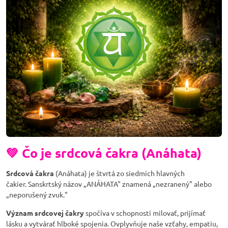
💚 Čo je srdcová čakra (Anáhata)
Srdcová čakra
(Anáhata) je štvrtá zo siedmich hlavných
čakier. Sanskrtský názov „ANÁHATA" znamená „nezranený" alebo
„neporušený zvuk."
Význam srdcovej čakry
spočíva v schopnosti milovať, prijímať
lásku a vytvárať hlboké spojenia. Ovplyvňuje naše vzťahy, empatiu,