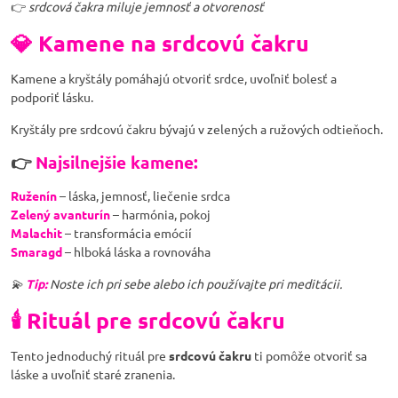
👉
srdcová čakra miluje jemnosť a otvorenosť
💎 Kamene na srdcovú čakru
Kamene a kryštály pomáhajú otvoriť srdce, uvoľniť bolesť a
podporiť lásku.
Kryštály pre srdcovú čakru bývajú v zelených a ružových odtieňoch.
👉
Najsilnejšie kamene:
Ruženín
– láska, jemnosť, liečenie srdca
Zelený avanturín
– harmónia, pokoj
Malachit
– transformácia emócií
Smaragd
– hlboká láska a rovnováha
💫
Tip:
Noste ich pri sebe alebo ich používajte pri meditácii.
🕯️ Rituál pre srdcovú čakru
Tento jednoduchý rituál pre
srdcovú čakru
ti pomôže otvoriť sa
láske a uvoľniť staré zranenia.