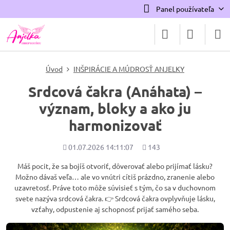
Panel používateľa
Úvod
INŠPIRÁCIE A MÚDROSŤ ANJELKY
Srdcová čakra (Anáhata) –
význam, bloky a ako ju
harmonizovať
Pridané
Počet
01.07.2026 14:11:07
143
zobrazení
Máš pocit, že sa bojíš otvoriť, dôverovať alebo prijímať lásku?
Možno dávaš veľa… ale vo vnútri cítiš prázdno, zranenie alebo
uzavretosť. Práve toto môže súvisieť s tým, čo sa v duchovnom
svete nazýva srdcová čakra. 👉 Srdcová čakra ovplyvňuje lásku,
vzťahy, odpustenie aj schopnosť prijať samého seba.