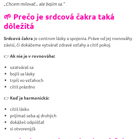
„Chcem milovať... ale bojím sa."
🌱 Prečo je srdcová čakra taká
dôležitá
Srdcová čakra
je centrom lásky a spojenia. Práve od jej rovnováhy
závisí, či dokážeme vytvárať zdravé vzťahy a cítiť pokoj.
👉
Ak nie je v rovnováhe:
uzatváraš sa
bojíš sa lásky
trpíš vo vzťahoch
cítiš prázdno
👉
Keď je harmonická:
cítiš lásku
prijímaš seba aj druhých
dokážeš odpúšťať
si otvorený/á