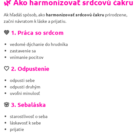
🌿 Ako harmonizovať srdcovú čakru
Ak hľadáš spôsob, ako
harmonizovať srdcovú čakru
prirodzene,
začni návratom k láske a prijatiu.
💚
1. Práca so srdcom
vedomé dýchanie do hrudníka
zastavenie sa
vnímanie pocitov
🤍
2. Odpustenie
odpusti sebe
odpusti druhým
uvoľni minulosť
🌸
3. Sebaláska
starostlivosť o seba
láskavosť k sebe
prijatie