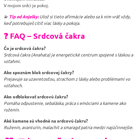
V mojom srdci je pokoj.
💫
Tip od Anjelky:
Ulož si tieto afirmácie alebo sa k nim vráť vždy,
keď potrebuješ cítiť viac lásky a pokoja.
❓ FAQ – Srdcová čakra
Čo je srdcová čakra?
Srdcová čakra (Anahata) je energetické centrum spojené s láskou a
vzťahmi.
Ako spoznám blok srdcovej čakry?
Prejavuje sa uzavretosťou, strachom z lásky alebo problémami vo
vzťahoch.
Ako odblokovať srdcovú čakru?
Pomáha odpustenie, sebaláska, práca s emóciami a kamene ako
ruženín.
Aké kamene sú vhodné na srdcovú čakru?
Ruženín, avanturín, malachit a smaragd patria medzi najúčinnejšie.