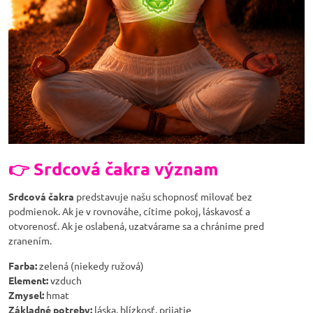
👉 Srdcová čakra význam
Srdcová čakra
predstavuje našu schopnosť milovať bez
podmienok. Ak je v rovnováhe, cítime pokoj, láskavosť a
otvorenosť. Ak je oslabená, uzatvárame sa a chránime pred
zranením.
Farba:
zelená (niekedy ružová)
Element:
vzduch
Zmysel:
hmat
Základné potreby:
láska, blízkosť, prijatie