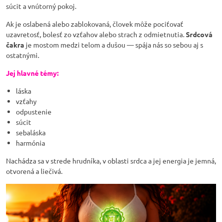
súcit a vnútorný pokoj.
Ak je oslabená alebo zablokovaná, človek môže pociťovať
uzavretosť, bolesť zo vzťahov alebo strach z odmietnutia.
Srdcová
čakra
je mostom medzi telom a dušou — spája nás so sebou aj s
ostatnými.
Jej hlavné témy:
láska
vzťahy
odpustenie
súcit
sebaláska
harmónia
Nachádza sa v strede hrudníka, v oblasti srdca a jej energia je jemná,
otvorená a liečivá.