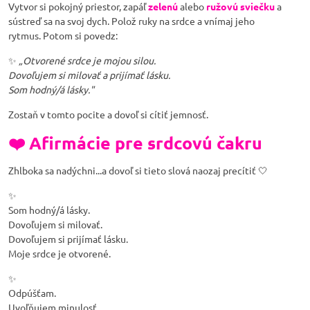
Vytvor si pokojný priestor, zapáľ
zelenú
alebo
ružovú sviečku
a
sústreď sa na svoj dych. Polož ruky na srdce a vnímaj jeho
rytmus. Potom si povedz:
✨
„Otvorené srdce je mojou silou.
Dovoľujem si milovať a prijímať lásku.
Som hodný/á lásky."
Zostaň v tomto pocite a dovoľ si cítiť jemnosť.
❤️ Afirmácie pre srdcovú čakru
Zhlboka sa nadýchni...a dovoľ si tieto slová naozaj precítiť 🤍
✨
Som hodný/á lásky.
Dovoľujem si milovať.
Dovoľujem si prijímať lásku.
Moje srdce je otvorené.
✨
Odpúšťam.
Uvoľňujem minulosť.