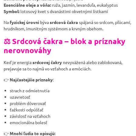
Esenciálne oleje a vôňa:
ruža, jazmín, levanduľa, eukalyptus
Symbol:
lotosový kvet s dvanástimi okvetnými lístkami
Na
fyzickej úrovni
býva
srdcová čakra
spájaná so srdcom, pľúcami,
hrudníkom, imunitným systémom a krvným obehom.
⚖️ Srdcová čakra – blok a príznaky
nerovnováhy
Keď je energia
srdcovej čakry
nevyvážená alebo zablokovaná,
prejavuje sa to najmä vo vzťahoch a emóciách.
👉
Najčastejšie príznaky
:
strach z odmietnutia
uzavretosť
problém dôverovať
ťažkosti odpúšťať
závislosť na vzťahoch
emocionálna bolesť
👉
Mnohí ľudia to opisujú: