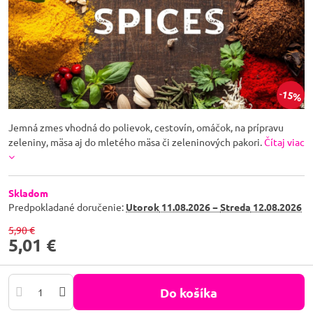
15%
Jemná zmes vhodná do polievok, cestovín, omáčok, na prípravu
zeleniny, mäsa aj do mletého mäsa či zeleninových pakori.
Čítaj viac
Skladom
Predpokladané doručenie:
Utorok
11.08.2026 −
Streda
12.08.2026
5,90 €
5,01 €
Do košíka