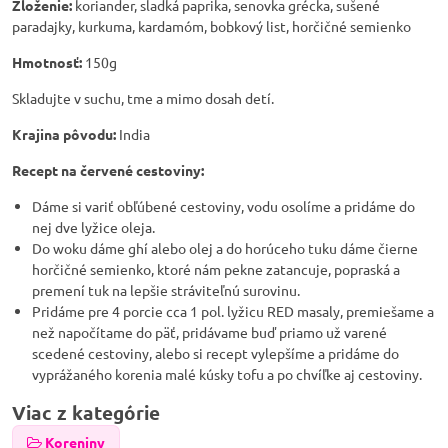
Zloženie:
koriander, sladká paprika, senovka grécka, sušené
paradajky, kurkuma, kardamóm, bobkový list, horčičné semienko
Hmotnosť:
150g
Skladujte v suchu, tme a mimo dosah detí.
Krajina pôvodu:
India
Recept na červené cestoviny:
Dáme si variť obľúbené cestoviny, vodu osolíme a pridáme do
nej dve lyžice oleja.
Do woku dáme ghí alebo olej a do horúceho tuku dáme čierne
horčičné semienko, ktoré nám pekne zatancuje, popraská a
premení tuk na lepšie stráviteľnú surovinu.
Pridáme pre 4 porcie cca 1 pol. lyžicu RED masaly, premiešame a
než napočítame do päť, pridávame buď priamo už varené
scedené cestoviny, alebo si recept vylepšíme a pridáme do
vyprážaného korenia malé kúsky tofu a po chvíľke aj cestoviny.
Viac z kategórie
Koreniny