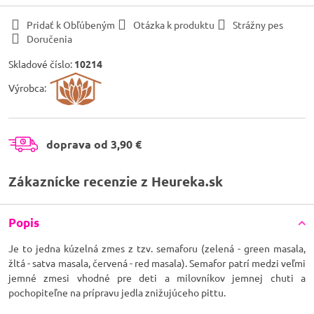
Pridať k Obľúbeným
Otázka k produktu
Strážny pes
Doručenia
Skladové číslo:
10214
Výrobca:
doprava od 3,90 €
Zákaznícke recenzie z Heureka.sk
Popis
Je to jedna kúzelná zmes z tzv. semaforu (zelená - green masala,
žltá - satva masala, červená - red masala). Semafor patrí medzi veľmi
jemné zmesi vhodné pre deti a milovníkov jemnej chuti a
pochopiteľne na prípravu jedla znižujúceho pittu.