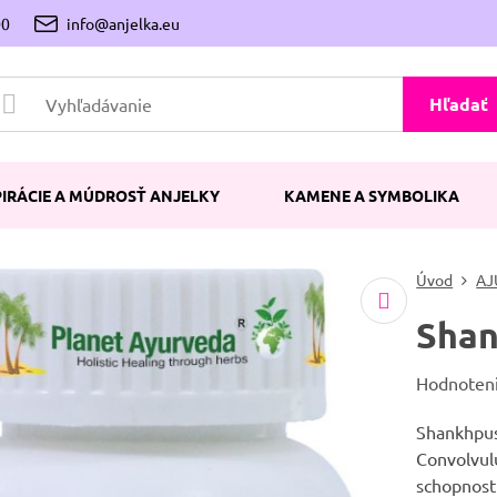
00
info@anjelka.eu
Hľadať
PIRÁCIE A MÚDROSŤ ANJELKY
KAMENE A SYMBOLIKA
Úvod
AJ
Shan
Hodnoten
Shankhpush
Convolvulu
schopnosti