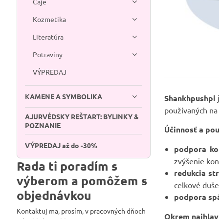
Čaje
Kozmetika
Literatúra
Potraviny
VÝPREDAJ
KAMENE A SYMBOLIKA
Shankhpushpi
používaných na 
AJURVÉDSKY REŠTART: BYLINKY &
POZNANIE
Účinnosť a pou
VÝPREDAJ až do -30%
podpora kog
zvýšenie kon
Rada ti poradím s
redukcia str
výberom a pomôžem s
celkové duše
objednávkou
podpora sp
Kontaktuj ma, prosím, v pracovných dňoch
Okrem najhlavn