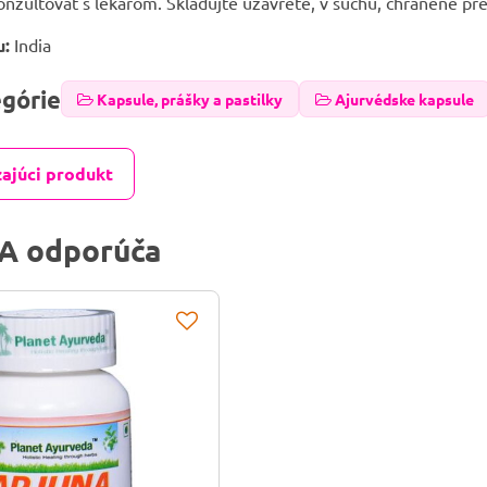
nzultovať s lekárom. Skladujte uzavreté, v suchu, chránené pr
u:
India
egórie
Kapsule, prášky a pastilky
Ajurvédske kapsule
ajúci produkt
A odporúča