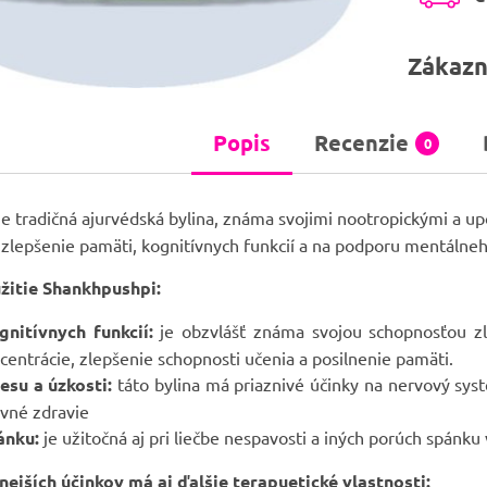
Zákazn
Popis
Recenzie
0
je tradičná ajurvédská bylina, známa svojimi nootropickými a up
zlepšenie pamäti, kognitívnych funkcií a na podporu mentálneh
žitie Shankhpushpi:
nitívnych funkcií:
je obzvlášť známa svojou schopnosťou zl
centrácie, zlepšenie schopnosti učenia a posilnenie pamäti.
esu a úzkosti:
táto bylina má priaznivé účinky na nervový sys
vné zdravie
ánku:
je užitočná aj pri liečbe nespavosti a iných porúch spán
ejších účinkov má aj ďalšie terapuetické vlastnosti: