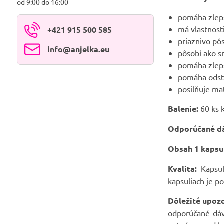
od 9:00 do 16:00
pomáha zlepš
má vlastnosti
+421 915 500 585
priaznivo pô
info​@anjelka​.eu
pôsobí ako s
pomáha zlepš
pomáha odstr
posilňuje ma
Balenie:
60 ks k
Odporúčané dá
Obsah 1 kapsu
Kvalita:
Kapsul
kapsuliach je po
Dôležité upoz
odporúčané dávk