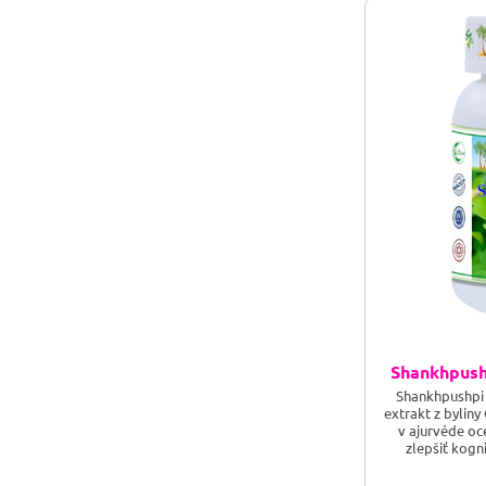
Shankhpush
Shankhpushpi 
extrakt z byliny
v ajurvéde oc
zlepšiť kogn
produkt tie
znižuje úzkosť 