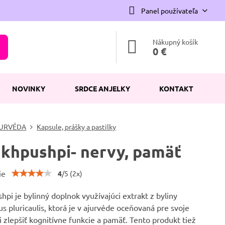
Panel používateľa
Nákupný košík
0 €
NOVINKY
SRDCE ANJELKY
KONTAKT
URVÉDA
Kapsule, prášky a pastilky
khpushpi- nervy, pamäť
ie
4
/
5
(
2
x)
pi je bylinný doplnok využívajúci extrakt z byliny
s pluricaulis, ktorá je v ajurvéde oceňovaná pre svoje
 zlepšiť kognitívne funkcie a pamäť. Tento produkt tiež