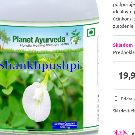
podporuje 
ideálnym 
účinkom j
zlepšenie
Skladom
Predpokla
19,
Pridať
Skladové čí
d