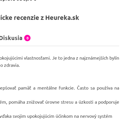
ícke recenzie z Heureka.sk
Diskusia
0
okojujúcimi vlastnosťami. Je to jedna z najznámejších bylín
o zdravia.
epšovať pamäť a mentálne funkcie. Často sa používa na
tém, pomáha znižovať úrovne stresu a úzkosti a podporuje
ku vďaka svojim upokojujúcim účinkom na nervový systém