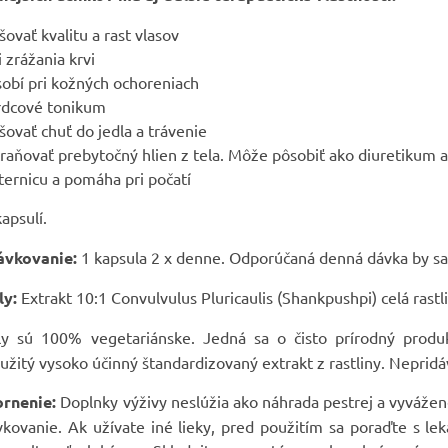
ovať kvalitu a rast vlasov
 zrážania krvi
sobí pri kožných ochoreniach
rdcové tonikum
ovať chuť do jedla a trávenie
aňovať prebytočný hlien z tela. Môže pôsobiť ako diuretikum a
ternicu a pomáha pri počatí
apsulí.
vkovanie:
1 kapsula 2 x denne. Odporúčaná denná dávka by sa
ly:
Extrakt 10:1 Convulvulus Pluricaulis (Shankpushpi) celá rast
y sú 100% vegetariánske. Jedná sa o čisto prírodný produkt 
užitý vysoko účinný štandardizovaný extrakt z rastliny. Nepridáv
ornenie:
Doplnky výživy neslúžia ako náhrada pestrej a vyvážen
ovanie. Ak užívate iné lieky, pred použitím sa poraďte s lek