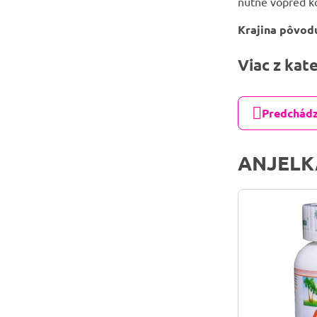
nutné vopred ko
Krajina pôvod
Viac z kat
Predchádz
ANJELK