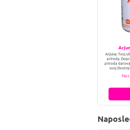
Arju
Arjuna: Tvoj si
prírody. Dopr
príroda darova
svoj životný
stabilizuj s
Na c
prichádza s
ajurvéde najuz
ktoré prirodz
sval, podporuje
Naposle