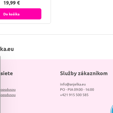
19,99 €
i pracujúcich. Vďaka svojim
účinkom je často používaný na
avého spánku a na zlepšenie
Do košíka
celkového...
lka.eu
 siete
Služby zákazníkom
info@anjelka.eu
hopsdusou
PO - PIA 09:00 - 16:00
hopsdusou
+421 915 500 585