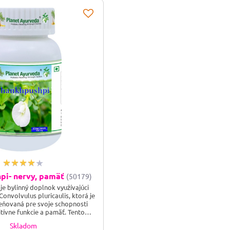
pi- nervy, pamäť
(50179)
je bylinný doplnok využívajúci
 Convolvulus pluricaulis, ktorá je
eňovaná pre svoje schopnosti
itívne funkcie a pamäť. Tento
ž podporuje duševnú pohodu,
Skladom
a stres, čo ho robí ideálnym pre