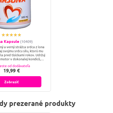
na Kapsule
(10409)
lný a verný strážca srdca z lona
aj svojmu srdcu silu, ktorú mu
la pred tisíckami rokov. Udržuj
 motor v dokonalej kondícii,
voj tlak a pocíť pokoj, ktorý
este od dodávateľa
 pevným zdravím! Arjuna je v
19,99 €
návanejším tonikom pre srdce,
enou cestou posilňuje srdcový
 zdravý krvný obeh a pomáha...
Zobraziť
dy prezerané produkty