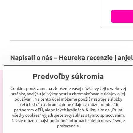
študentov 
upokojujúcim 
podporu zdr
Napísali o nás – Heureka recenzie | anje
Predvoľby súkromia
Informácie
Sociálne
Cookies používame na zlepšenie vašej návštevy tejto webovej
stránky, analýzu jej výkonnosti a zhromažďovanie údajov o jej
používaní. Na tento účel môžeme použiť nástroje a služby
Srdce Anjelky
Anjelka
tretích strán a zhromaždené údaje sa môžu preniesť k
Kontakt
Anjelkaes
partnerom v EÚ, alebo iných krajinách. Kliknutím na „Prijať
Obchodné podmienky
Anjelkaes
všetky cookies“ vyjadrujete svoj súhlas s týmto spracovaním.
Reklamačné podmienky
Nižšie môžete nájsť podrobné informácie alebo upraviť svoje
Doprava a platba
preferencie.
Inšpirácie a múdrosť Anjelky