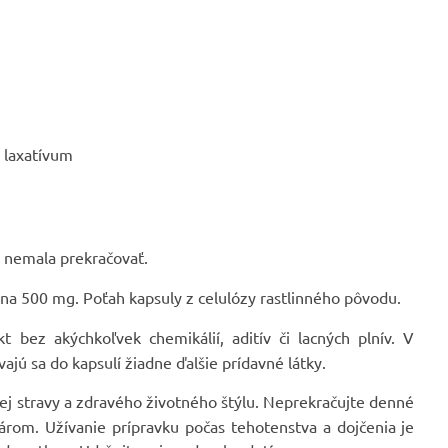
 laxatívum
 nemala prekračovať.
lina 500 mg. Poťah kapsuly z celulózy rastlinného pôvodu.
bez akýchkoľvek chemikálií, aditív či lacných plnív. V
ajú sa do kapsulí žiadne ďalšie prídavné látky.
ej stravy a zdravého životného štýlu. Neprekračujte denné
árom. Užívanie prípravku počas tehotenstva a dojčenia je