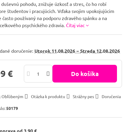
duševnú pohodu, znižuje úzkosť a stres, čo ho robí
pre študentov i pracujúcich. Vďaka svojim upokojujúcim
e často používaný na podporu zdravého spánku a na
 celkového psychického zdravia.
Čítaj viac
dané doručenie:
Utorok
11.08.2026 −
Streda
12.08.2026
99 €
Do košíka
 k Obľúbeným
Otázka k produktu
Strážny pes
Doručenia
slo:
50179
oprava od 3,90 €