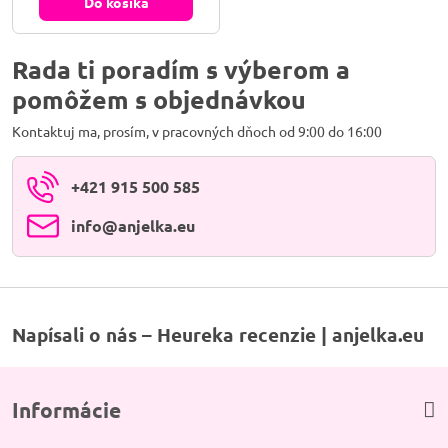
toto milé zvieratko, ktoré je
Do košíka
akoby ich maskotom, ktoré
prináša a pozýva do domu a do
podnikania šťastie a prosperitu.
Pokladnička čínska mačka šťastia
Rada ti poradím s výberom a
Maneki Neko...
pomôžem s objednávkou
Kontaktuj ma, prosím, v pracovných dňoch od 9:00 do 16:00
+421 915 500 585
info​@anjelka​.eu
Napísali o nás – Heureka recenzie | anjelka.eu
Informácie