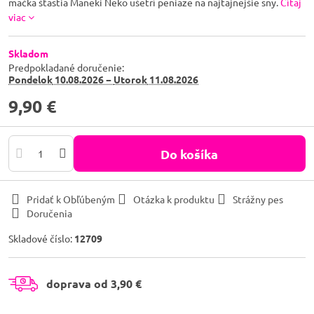
mačka šťastia Maneki Neko ušetrí peniaze na najtajnejšie sny.
Čítaj
viac
Skladom
Predpokladané doručenie:
Pondelok
10.08.2026 −
Utorok
11.08.2026
9,90 €
Do košíka
Pridať k Obľúbeným
Otázka k produktu
Strážny pes
Doručenia
Skladové číslo:
12709
doprava od 3,90 €