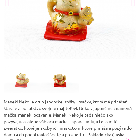
Maneki Neko je druh japonskej sošky - mačky, ktorá má prinášať
šťastie a bohatstvo svojmu majiteľovi. Neko v japončine znamená
mačka, maneki pozvanie. Maneki Neko je teda niečo ako
pozývajúca, alebo vábiaca mačka. Japonci milujú toto milé
zvieratko, ktoré je akoby ich maskotom, ktoré prináša a pozýva do
domu a do podnikania šťastie a prosperitu. Pokladnička čínska