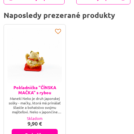
Naposledy prezerané produkty
Pokladnička "ČÍNSKA
MAČKA" s rybou
Maneki Neko je druh japonskej
sošky - mačky, ktorá má prinášať
šťastie a bohatstvo svojmu
majiteľovi. Neko v japončine
znamená mačka, maneki
Skladom
pozvanie. Maneki Neko je teda
9,90 €
niečo ako pozývajúca, alebo
vábiaca mačka. Japonci milujú