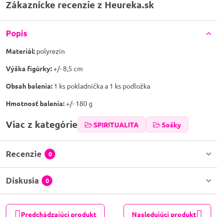
Zákaznícke recenzie z Heureka.sk
Popis
Materiál:
polyrezin
Výška figúrky:
+/- 8,5 cm
Obsah balenia:
1 ks pokladnička a 1 ks podložka
Hmotnosť balenia:
+/- 180 g
Viac z kategórie
SPIRITUALITA
Sošky
Recenzie
0
Diskusia
0
Predchádzajúci produkt
Nasledujúci produkt