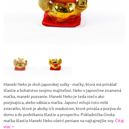
Maneki Neko je druh japonskej sošky - mačky, ktorá má prinášať
šťastie a bohatstvo svojmu majiteľovi. Neko v japončine znamená
mačka, maneki pozvanie. Maneki Neko je teda niečo ako
pozývajúca, alebo vábiaca mačka. Japonci milujú toto milé
zvieratko, ktoré je akoby ich maskotom, ktoré prináša a pozýva do
domu a do podnikania šťastie a prosperitu. Pokladnička čínska
mačka šťastia Maneki Neko ušetrí peniaze na najtajnejšie sny.
Čítaj
viac