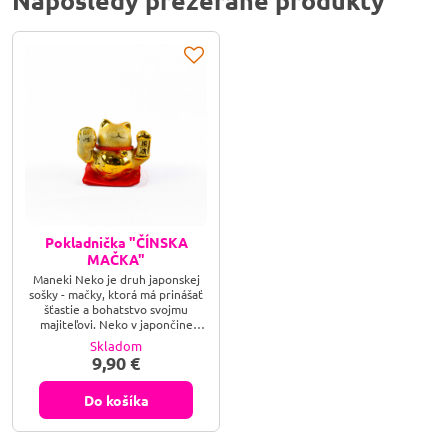
Naposledy prezerané produkty
Pokladnička "ČÍNSKA
MAČKA"
Maneki Neko je druh japonskej
sošky - mačky, ktorá má prinášať
šťastie a bohatstvo svojmu
majiteľovi. Neko v japončine
znamená mačka, maneki
Skladom
pozvanie. Maneki Neko je teda
9,90 €
niečo ako pozývajúca, alebo
vábiaca mačka. Japonci milujú
toto milé zvieratko, ktoré je
Do košíka
akoby ich maskotom, ktoré
prináša a pozýva do domu a do
podnikania šťastie a prosperitu.