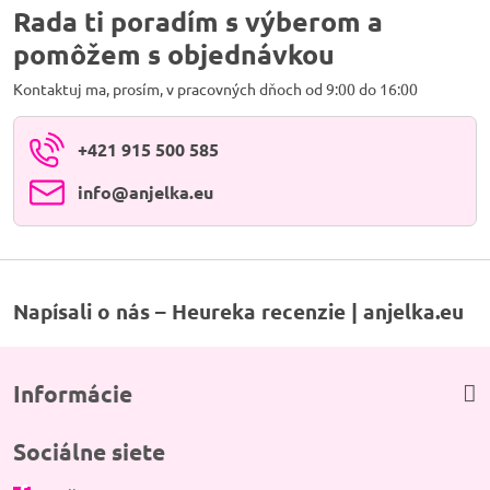
Pokladnička čínska mačka šťastia
Rada ti poradím s výberom a
Maneki Neko...
pomôžem s objednávkou
Kontaktuj ma, prosím, v pracovných dňoch od 9:00 do 16:00
+421 915 500 585
info​@anjelka​.eu
Napísali o nás – Heureka recenzie | anjelka.eu
Informácie
Sociálne siete