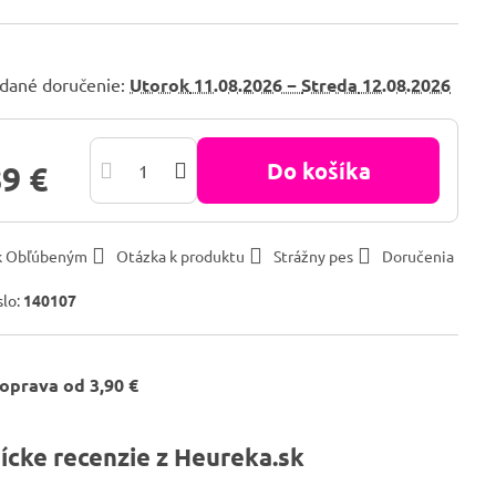
dané doručenie:
Utorok
11.08.2026 −
Streda
12.08.2026
Do košíka
89 €
 k Obľúbeným
Otázka k produktu
Strážny pes
Doručenia
slo:
140107
oprava od 3,90 €
ícke recenzie z Heureka.sk