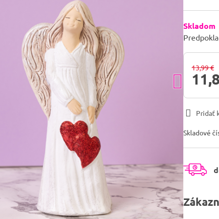
Skladom
Predpokla
13,99 €
11,
Pridať
Skladové čí
d
Zákazn