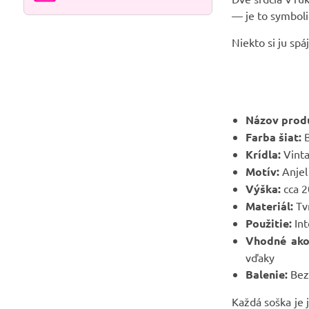
— je to symboli
Niekto si ju spá
Názov prod
Farba šiat:
B
Krídla:
Vinta
Motív:
Anjel
Výška:
cca 2
Materiál:
Tv
Použitie:
Int
Vhodné ako
vďaky
Balenie:
Bez
Každá soška je 