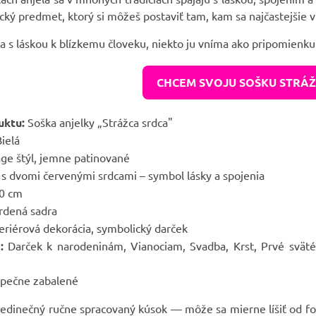
cký predmet, ktorý si môžeš postaviť tam, kam sa najčastejšie 
ja s láskou k blízkemu človeku, niekto ju vníma ako pripomienku 
CHCEM SVOJU SOŠKU STRÁ
uktu:
Soška anjelky „Strážca srdca"
ielá
ge štýl, jemne patinované
 s dvomi červenými srdcami – symbol lásky a spojenia
0 cm
rdená sadra
eriérová dekorácia, symbolický darček
:
Darček k narodeninám, Vianociam, Svadba, Krst, Prvé sväté 
pečne zabalené
jedinečný ručne spracovaný kúsok — môže sa mierne líšiť od fot