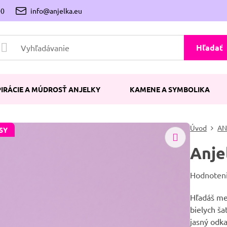
00
info@anjelka.eu
Hľadať
PIRÁCIE A MÚDROSŤ ANJELKY
KAMENE A SYMBOLIKA
Úvod
AN
SY
Anje
Hodnoten
Hľadáš men
bielych ša
jasný odk