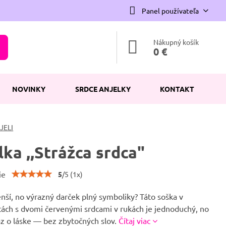
Panel používateľa
Nákupný košík
0 €
NOVINKY
SRDCE ANJELKY
KONTAKT
JELI
lka ,,Strážca srdca"
ie
5
/
5
(
1
x)
ší, no výrazný darček plný symboliky? Táto soška v
tách s dvomi červenými srdcami v rukách je jednoduchý, no
az o láske — bez zbytočných slov.
Čítaj viac