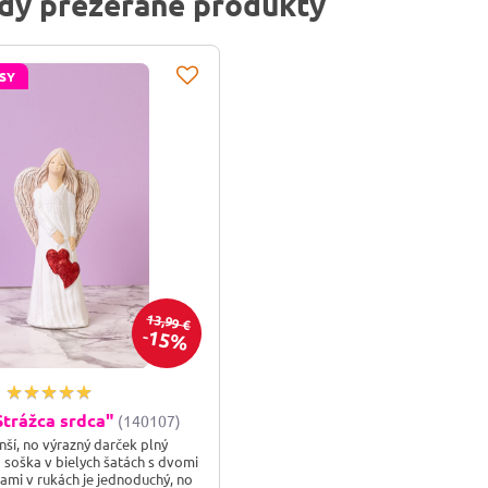
dy prezerané produkty
SY
13,99 €
15%
,Strážca srdca"
(140107)
ší, no výrazný darček plný
 soška v bielych šatách s dvomi
ami v rukách je jednoduchý, no