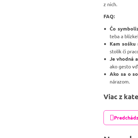
z nich.
FAQ:
Čo symboliz
teba a blízk
Kam sošku n
stolík či prac
Je vhodná 
ako gesto vď
Ako sa o s
nárazom.
Viac z kat
Predchádz