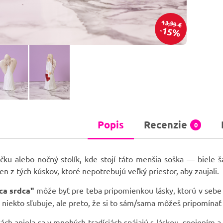
13,99 €
15%
Popis
Recenzie
0
ičku alebo nočný stolík, kde stojí táto menšia soška — biele 
den z tých kúskov, ktoré nepotrebujú veľký priestor, aby zaujali.
ca srdca"
môže byť pre teba pripomienkou lásky, ktorú v sebe
o niekto sľubuje, ale preto, že si to sám/sama môžeš pripomína
kách anjela sa v mnohých tradíciách spájajú s láskou, spojením 