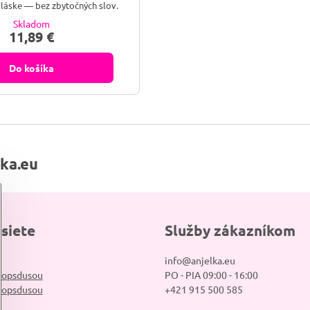
 láske — bez zbytočných slov.
Skladom
11,89 €
Do košíka
lka.eu
 siete
Služby zákazníkom
info@anjelka.eu
hopsdusou
PO - PIA 09:00 - 16:00
hopsdusou
+421 915 500 585