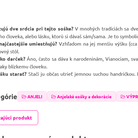
ujú dve srdcia pri tejto soške?
V mnohých tradíciách sa dve
eho človeka, alebo lásku, ktorú si dávaš sám/sama. Je to symbol
ajčastejšie umiestňujú?
Vzhľadom na jej menšiu výšku (cca
ovný stôl.
ako darček?
Áno, často sa dáva k narodeninám, Vianociam, sva
aky blízkemu človeku.
ošku starať?
Stačí ju občas utrieť jemnou suchou handričkou. 
egórie
ANJELI
Anjelské sošky a dekorácie
VÝPR
ajúci produkt