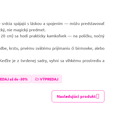
 srdcia spájajú s láskou a spojením — môžu predstavovať
ický, nie magický predmet.
 20 cm) sa hodí prakticky kamkoľvek — na poličku, nočný
dbe, krstu, prvému svätému prijímaniu či birmovke, alebo
Keďže je z tvrdenej sadry, vyhni sa vlhkému prostrediu a
EDAJ až do -30%
VÝPREDAJ
Nasledujúci produkt