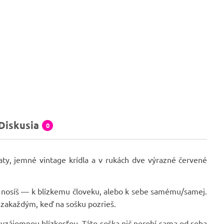
Diskusia
0
šaty, jemné vintage krídla a v rukách dve výrazné červené
 nosíš — k blízkemu človeku, alebo k sebe samému/samej.
ť zakaždým, keď na sošku pozrieš.
a vzájomnou blízkosťou. Táto soška nič nerobí sama od seba