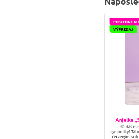
Naposle
POSLEDNÉ KU
VÝPREDAJ
Anjelka ,
Hľadáš men
symboliky? Táto
červenými srdc