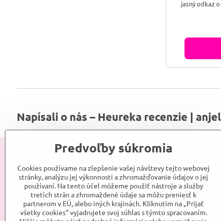
jasný odkaz o
Napísali o nás – Heureka recenzie | anje
Predvoľby súkromia
Informácie
Sociálne
Cookies používame na zlepšenie vašej návštevy tejto webovej
stránky, analýzu jej výkonnosti a zhromažďovanie údajov o jej
používaní. Na tento účel môžeme použiť nástroje a služby
Srdce Anjelky
Anjelka
tretích strán a zhromaždené údaje sa môžu preniesť k
Kontakt
Anjelkaes
partnerom v EÚ, alebo iných krajinách. Kliknutím na „Prijať
Obchodné podmienky
Anjelkaes
všetky cookies“ vyjadrujete svoj súhlas s týmto spracovaním.
Reklamačné podmienky