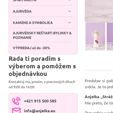
AJURVÉDA
KAMENE A SYMBOLIKA
AJURVÉDSKY REŠTART: BYLINKY &
POZNANIE
VÝPREDAJ až do -30%
Rada ti poradím s
výberom a pomôžem s
objednávkou
Predstav si pol
Kontaktuj ma, prosím, v pracovných dňoch
srdcia. Je to je
od 9:00 do 16:00
Anjelka „Stráž
+421 915 500 585
Nie preto, že t
info​@anjelka​.eu
Dve srdcia v ru