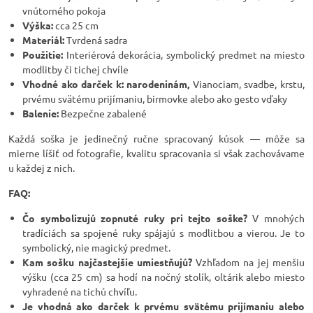
vnútorného pokoja
Výška:
cca 25 cm
Materiál:
Tvrdená sadra
Použitie:
Interiérová dekorácia, symbolický predmet na miesto
modlitby či tichej chvíle
Vhodné ako darček k: narodeninám,
Vianociam, svadbe, krstu,
prvému svätému prijímaniu, birmovke alebo ako gesto vďaky
Balenie:
Bezpečne zabalené
Každá soška je jedinečný ručne spracovaný kúsok — môže sa
mierne líšiť od fotografie, kvalitu spracovania si však zachovávame
u každej z nich.
FAQ:
Čo symbolizujú zopnuté ruky pri tejto soške?
V mnohých
tradíciách sa spojené ruky spájajú s modlitbou a vierou. Je to
symbolický, nie magický predmet.
Kam sošku najčastejšie umiestňujú?
Vzhľadom na jej menšiu
výšku (cca 25 cm) sa hodí na nočný stolík, oltárik alebo miesto
vyhradené na tichú chvíľu.
Je vhodná ako darček k prvému svätému prijímaniu alebo