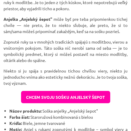
ruky k modlitbe. Je to jeden z tých kúskov, ktoré nepotrebujú veľký
priestor, aby vyjadrili ticho a pokoru.
Anjelka „Anjelský šepot"
môže byť pre teba pripomienkou tichej
chvíle — nie preto, že to niekto sľubuje, ale preto, že si to
sám/sama môžeš pripomínať zakaždým, keď sa na sošku pozrieš.
Zopnuté ruky sa v mnohých tradíciách spájajú s modlitbou, vierou a
vnútorným pokojom. Táto soška nič nerobí sama od seba — je to
symbolický predmet, ktorý si môžeš postaviť na miesto modlitby,
oltárik alebo do spálne.
Niekto si ju spája s pravidelnou tichou chvíľou viery, niekto ju
jednoducho vníma ako esteticky nežnú dekoráciu. Je to tvoja soška,
tvoj význam.
CHCEM SVOJU SOŠKU ANJELSKÝ ŠEPOT
Názov produktu:
Soška anjelky „Anjelský šepot"
Farba šiat:
Staroružová kombinovaná s bielou
Krídla:
Biele, jemne tvarované
Motív:
Anjel s rukami zopnutými k modlitbe – symbol viery a