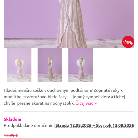
30%
Hľadáš menšiu sošku s duchovným podtónom? Zopnuté ruky k
modlitbe, staroružovo-biele šaty — jemný symbol viery a tichej
chvíle, presne akurát na nočný stolík.
Čítaj viac
Skladom
Predpokladané doručenie:
Streda
12.08.2026 −
Štvrtok
13.08.2026
13,99 €