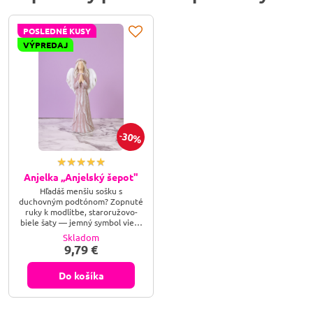
POSLEDNÉ KUSY
VÝPREDAJ
30%
Anjelka ,,Anjelský šepot"
Hľadáš menšiu sošku s
duchovným podtónom? Zopnuté
ruky k modlitbe, staroružovo-
biele šaty — jemný symbol viery
a tichej chvíle, presne akurát na
Skladom
nočný stolík.
9,79 €
Do košíka