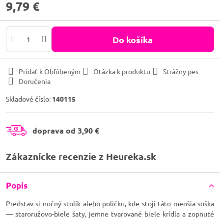
9,79 €
Do košíka
Pridať k Obľúbeným
Otázka k produktu
Strážny pes
Doručenia
Skladové číslo:
140115
doprava od 3,90 €
Zákaznícke recenzie z Heureka.sk
Popis
Predstav si nočný stolík alebo poličku, kde stojí táto menšia soška
— staroružovo-biele šaty, jemne tvarované biele krídla a zopnuté