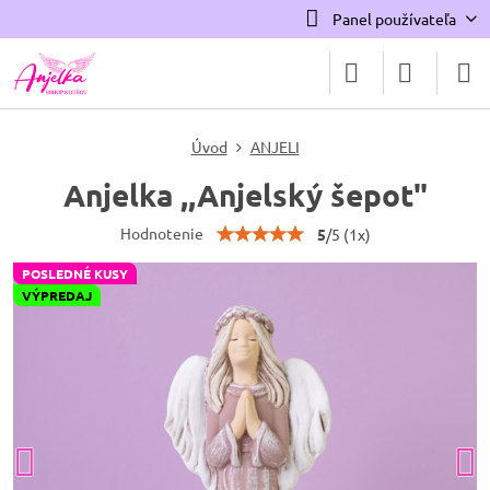
Panel používateľa
Úvod
ANJELI
Anjelka ,,Anjelský šepot"
Hodnotenie
5
/
5
(
1
x)
POSLEDNÉ KUSY
VÝPREDAJ