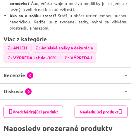
birmovke?
Áno, vďaka svojmu motívu modlitby je to jedna z
bežných volieb na tieto príležitosti.
Ako sa o sošku starať?
Stačí ju občas utrieť jemnou suchou
handričkou. Keďže je z tvrdenej sadry, vyhni sa vlhkému
prostrediu a nárazom.
Viac z kategórie
ANJELI
Anjelské sošky a dekorácie
VÝPREDAJ až do -30%
VÝPREDAJ
Recenzie
0
Diskusia
0
Predchádzajúci produkt
Nasledujúci produkt
Naposledy prezerané produkty