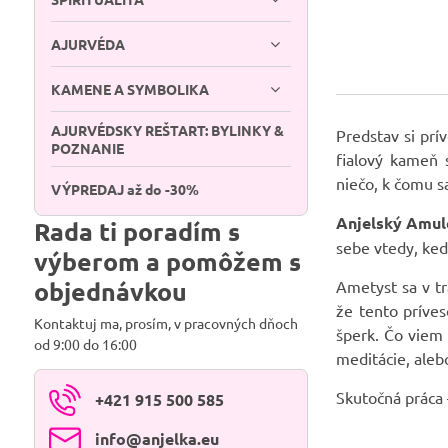
AJURVÉDA
KAMENE A SYMBOLIKA
AJURVÉDSKY REŠTART: BYLINKY &
Predstav si prí
POZNANIE
fialový kameň 
niečo, k čomu s
VÝPREDAJ až do -30%
Anjelský Amule
Rada ti poradím s
sebe vtedy, keď
výberom a pomôžem s
objednávkou
Ametyst sa v tr
že tento príves
Kontaktuj ma, prosím, v pracovných dňoch
šperk. Čo viem 
od 9:00 do 16:00
meditácie, aleb
Skutočná práca 
+421 915 500 585
info​@anjelka​.eu