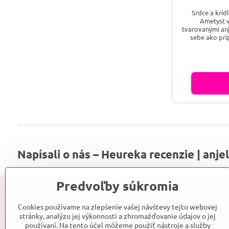
Srdce a kríd
Ametyst v
tvarovanými anj
sebe ako pri
Napísali o nás – Heureka recenzie | anje
Predvoľby súkromia
Informácie
Sociálne
Cookies používame na zlepšenie vašej návštevy tejto webovej
stránky, analýzu jej výkonnosti a zhromažďovanie údajov o jej
používaní. Na tento účel môžeme použiť nástroje a služby
Srdce Anjelky
Anjelka