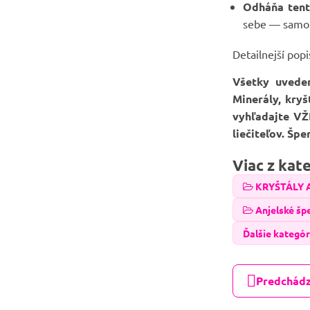
Odháňa tent
sebe — samot
Detailnejší pop
Všetky uvede
Minerály, kry
vyhľadajte VŽ
liečiteľov. Šp
Viac z kat
KRYŠTÁLY 
Anjelské šp
Ďalšie kategór
Predchádz