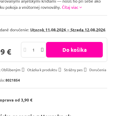
varovanými anjelskými krídlami — nosíš ho pri sebe ako
ku pokoja a vnútornej rovnováhy.
Čítaj viac
dané doručenie:
Utorok
11.08.2026 −
Streda
12.08.2026
Do košíka
99 €
 k Obľúbeným
Otázka k produktu
Strážny pes
Doručenia
slo:
8021854
oprava od 3,90 €