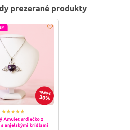
dy prezerané produkty
SY
19,99 €
30%
ý Amulet srdiečko z
s anjelskými krídlami