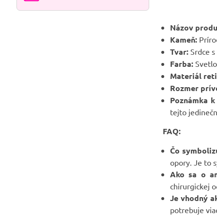
Názov produ
Kameň:
Príro
Tvar:
Srdce s 
Farba:
Svetlof
Materiál ret
Rozmer prív
Poznámka k 
tejto jedinečn
FAQ:
Čo symboliz
opory. Je to 
Ako sa o a
chirurgickej 
Je vhodný a
potrebuje via