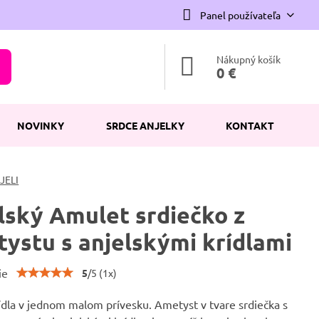
Panel používateľa
Nákupný košík
0 €
NOVINKY
SRDCE ANJELKY
KONTAKT
JELI
lský Amulet srdiečko z
ystu s anjelskými krídlami
ie
5
/
5
(
1
x)
ídla v jednom malom prívesku. Ametyst v tvare srdiečka s