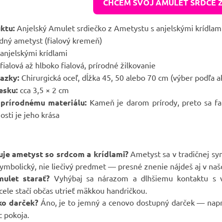
CHCEM SVOJ AMULET SRDCE 
ktu:
Anjelský Amulet srdiečko z Ametystu s anjelskými krídlam
dný ametyst (fialový kremeň)
anjelskými krídlami
ialová až hlboko fialová, prírodné žilkovanie
iazky:
Chirurgická oceľ, dĺžka 45, 50 alebo 70 cm (výber podľa a
esku:
cca 3,5 × 2 cm
prírodnému materiálu:
Kameň je darom prírody, preto sa fa
osti je jeho krása
uje ametyst so srdcom a krídlami?
Ametyst sa v tradičnej sy
symbolický, nie liečivý predmet — presné znenie nájdeš aj v n
mulet starať?
Vyhýbaj sa nárazom a dlhšiemu kontaktu s v
ocele stačí občas utrieť mäkkou handričkou.
ko darček?
Áno, je to jemný a cenovo dostupný darček — napr
c pokoja.