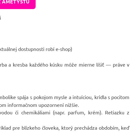
Z AMETYSTU
i
ktuálnej dostupnosti robí e-shop)
rba a kresba každého kúsku môže mierne líšiť — práve v
mbolike spája s pokojom mysle a intuíciou, krídla s pocitom
ašom informačnom upozornení nižšie.
odou či chemikáliami (napr. parfum, krém). Retiazku z
íklad pre blízkeho človeka, ktorý prechádza obdobím, keď