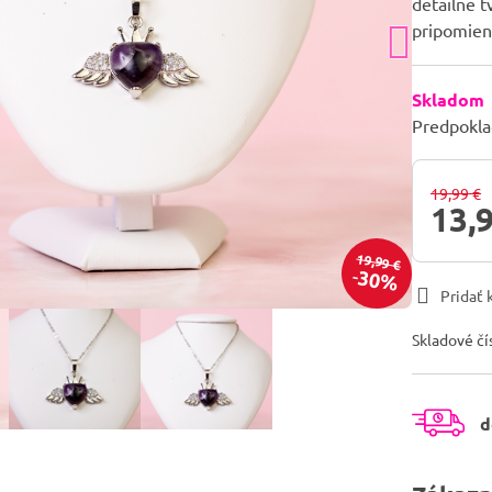
detailne t
pripomien
Skladom
Predpokla
19,99 €
13,
19,99 €
30%
Pridať
Skladové čí
d