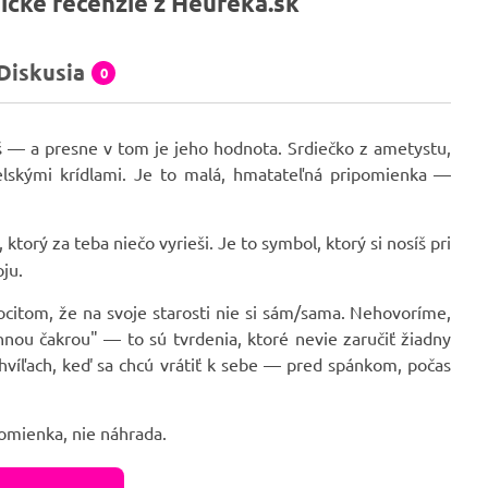
ícke recenzie z Heureka.sk
Diskusia
0
eš — a presne v tom je jeho hodnota. Srdiečko z ametystu,
elskými krídlami. Je to malá, hmatateľná pripomienka —
 ktorý za teba niečo vyrieši. Je to symbol, ktorý si nosíš pri
ju.
pocitom, že na svoje starosti nie si sám/sama. Nehovoríme,
nou čakrou" — to sú tvrdenia, ktoré nevie zaručiť žiadny
chvíľach, keď sa chcú vrátiť k sebe — pred spánkom, počas
pomienka, nie náhrada.