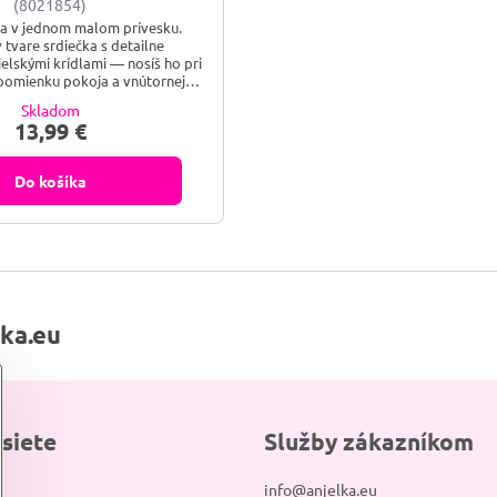
(8021854)
la v jednom malom prívesku.
 tvare srdiečka s detailne
elskými krídlami — nosíš ho pri
pomienku pokoja a vnútornej
rovnováhy.
Skladom
13,99 €
Do košíka
lka.eu
 siete
Služby zákazníkom
info@anjelka.eu