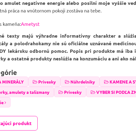
o amulet negatívne energie alebo posilní moje vyššie v
ná práca na vnútornom pokoji zostáva na tebe.
is kameňa:
Ametyst
né texty majú výhradne informatívny charakter a slúž
štály a polodrahokamy nie sú oficiálne uznávané medicíno
DY lekársku odbornú pomoc. Popis pri produkte má iba in
erky a ostatné produkty neslúžia na konzumáciu a ani ako ná
egórie
A MINERÁLY
Prívesky
Náhrdelníky
KAMENE A 
erky, amulety a talizmany
Prívesky
VYBER SI PODĽA 
ie
ajúci produkt