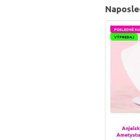
Naposle
POSLEDNÉ KU
VÝPREDAJ
Anjelsk
Ametystu 