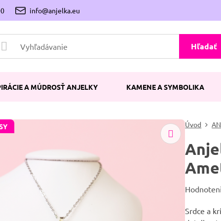
00
info@anjelka.eu
Hľadať
PIRÁCIE A MÚDROSŤ ANJELKY
KAMENE A SYMBOLIKA
Úvod
AN
SY
Anje
Amet
Hodnoten
Srdce a kr