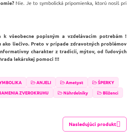
edomie?
Nie. Je to symbolická pripomienka, ktorú nosíš pri
ia k všeobecne popisným a vzdelávacím potrebám !
u ako liečivo. Preto v prípade zdravotných problémov
formatívny charakter z tradícií, mýtov, od ľudových
hrada lekárskej pomoci !!!
SYMBOLIKA
ANJELI
Ametyst
ŠPERKY
ZNAMENIA ZVEROKRUHU
Náhrdelníky
Blíženci
Nasledujúci produkt