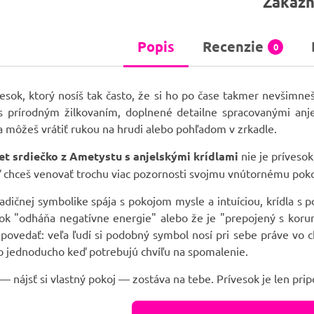
Zákazn
Popis
Recenzie
0
vesok, ktorý nosíš tak často, že si ho po čase takmer nevšimn
s prírodným žilkovaním, doplnené detailne spracovanými anj
a môžeš vrátiť rukou na hrudi alebo pohľadom v zrkadle.
t srdiečko z Ametystu s anjelskými krídlami
nie je prívesok,
 chceš venovať trochu viac pozornosti svojmu vnútornému poko
adičnej symbolike spája s pokojom mysle a intuíciou, krídla s 
ok "odháňa negatívne energie" alebo že je "prepojený s korun
povedať: veľa ľudí si podobný symbol nosí pri sebe práve vo 
o jednoducho keď potrebujú chvíľu na spomalenie.
— nájsť si vlastný pokoj — zostáva na tebe. Prívesok je len pri