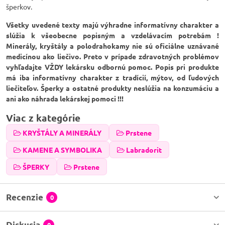
šperkov.
Všetky uvedené texty majú výhradne informatívny charakter a
slúžia k všeobecne popisným a vzdelávacím potrebám !
Minerály, kryštály a polodrahokamy nie sú oficiálne uznávané
medicínou ako liečivo. Preto v prípade zdravotných problémov
vyhľadajte VŽDY lekársku odbornú pomoc. Popis pri produkte
má iba informatívny charakter z tradícií, mýtov, od ľudových
liečiteľov. Šperky a ostatné produkty neslúžia na konzumáciu a
ani ako náhrada lekárskej pomoci !!!
Viac z kategórie
KRYŠTÁLY A MINERÁLY
Prstene
KAMENE A SYMBOLIKA
Labradorit
ŠPERKY
Prstene
Recenzie
0
Diskusia
0