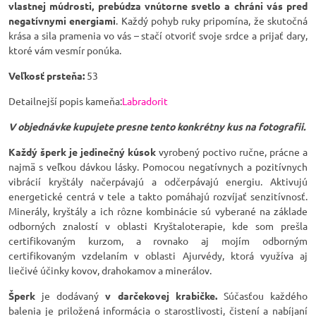
vlastnej múdrosti, prebúdza vnútorne svetlo a chráni vás pred
negatívnymi energiami
. Každý pohyb ruky pripomína, že skutočná
krása a sila pramenia vo vás – stačí otvoriť svoje srdce a prijať dary,
ktoré vám vesmír ponúka.
Veľkosť prsteňa:
53
Detailnejší popis kameňa:
Labradorit
V objednávke kupujete presne tento konkrétny kus na fotografii.
Každý šperk je jedinečný kúsok
vyrobený poctivo ručne, prácne a
najmä s veľkou dávkou lásky. Pomocou negatívnych a pozitívnych
vibrácií kryštály načerpávajú a odčerpávajú energiu. Aktivujú
energetické centrá v tele a takto pomáhajú rozvíjať senzitívnosť.
Minerály, kryštály a ich rôzne kombinácie sú vyberané na základe
odborných znalostí v oblasti Kryštaloterapie, kde som prešla
certifikovaným kurzom, a rovnako aj mojím odborným
certifikovaným vzdelaním v oblasti Ajurvédy, ktorá využíva aj
liečivé účinky kovov, drahokamov a minerálov.
Šperk
je dodávaný
v darčekovej krabičke.
Súčasťou každého
balenia je priložená informácia o starostlivosti, čistení a nabíjaní