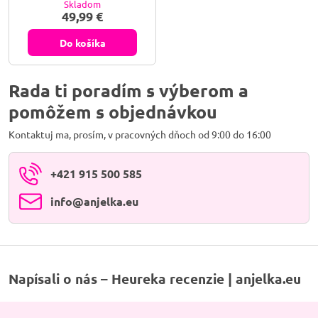
Skladom
jedinečná hra farieb vás očarí na
49,99 €
prvý pohľad a otvorí bránu k
vašej vnútornej múdrosti.
Do košíka
Rada ti poradím s výberom a
pomôžem s objednávkou
Kontaktuj ma, prosím, v pracovných dňoch od 9:00 do 16:00
+421 915 500 585
info​@anjelka​.eu
Napísali o nás – Heureka recenzie | anjelka.eu