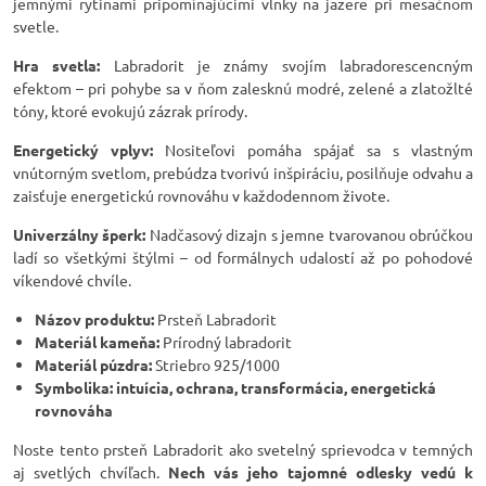
jemnými rytinami pripomínajúcimi vlnky na jazere pri mesačnom
svetle.
Hra svetla:
Labradorit je známy svojím labradorescencným
efektom – pri pohybe sa v ňom zalesknú modré, zelené a zlatožlté
tóny, ktoré evokujú zázrak prírody.
Energetický vplyv:
Nositeľovi pomáha spájať sa s vlastným
vnútorným svetlom, prebúdza tvorivú inšpiráciu, posilňuje odvahu a
zaisťuje energetickú rovnováhu v každodennom živote.
Univerzálny šperk:
Nadčasový dizajn s jemne tvarovanou obrúčkou
ladí so všetkými štýlmi – od formálnych udalostí až po pohodové
víkendové chvíle.
Názov produktu:
Prsteň Labradorit
Materiál kameňa:
Prírodný labradorit
Materiál púzdra:
Striebro 925/1000
Symbolika:
intuícia, ochrana, transformácia, energetická
rovnováha
Noste tento prsteň Labradorit ako svetelný sprievodca v temných
aj svetlých chvíľach.
Nech vás jeho tajomné odlesky vedú k