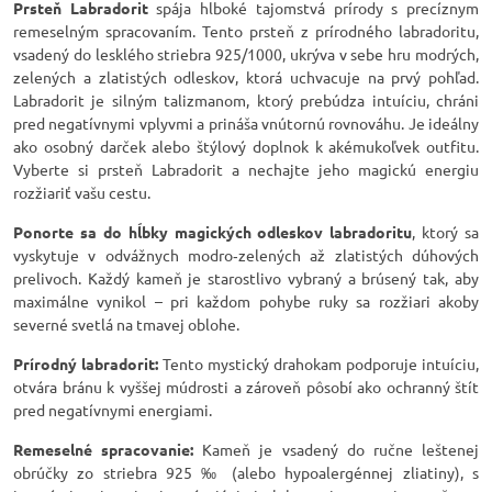
Prsteň Labradorit
spája hlboké tajomstvá prírody s precíznym
remeselným spracovaním. Tento prsteň z prírodného labradoritu,
vsadený do lesklého striebra 925/1000, ukrýva v sebe hru modrých,
zelených a zlatistých odleskov, ktorá uchvacuje na prvý pohľad.
Labradorit je silným talizmanom, ktorý prebúdza intuíciu, chráni
pred negatívnymi vplyvmi a prináša vnútornú rovnováhu. Je ideálny
ako osobný darček alebo štýlový doplnok k akémukoľvek outfitu.
Vyberte si prsteň Labradorit a nechajte jeho magickú energiu
rozžiariť vašu cestu.
Ponorte sa do hĺbky magických odleskov labradoritu
, ktorý sa
vyskytuje v odvážnych modro‑zelených až zlatistých dúhových
prelivoch. Každý kameň je starostlivo vybraný a brúsený tak, aby
maximálne vynikol – pri každom pohybe ruky sa rozžiari akoby
severné svetlá na tmavej oblohe.
Prírodný labradorit:
Tento mystický drahokam podporuje intuíciu,
otvára bránu k vyššej múdrosti a zároveň pôsobí ako ochranný štít
pred negatívnymi energiami.
Remeselné spracovanie:
Kameň je vsadený do ručne leštenej
obrúčky zo striebra 925 ‰ (alebo hypoalergénnej zliatiny), s