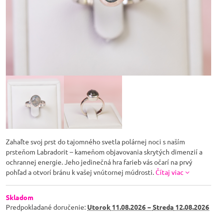
Zahaľte svoj prst do tajomného svetla polárnej noci s naším
prsteňom Labradorit – kameňom objavovania skrytých dimenzií a
ochrannej energie. Jeho jedinečná hra farieb vás očarí na prvý
pohľad a otvorí bránu k vašej vnútornej múdrosti.
Čítaj viac
Skladom
Predpokladané doručenie:
Utorok
11.08.2026 −
Streda
12.08.2026