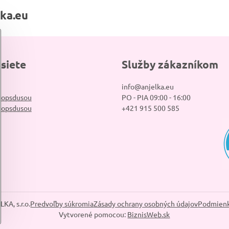
lka.eu
 siete
Služby zákazníkom
info@anjelka.eu
hopsdusou
PO - PIA 09:00 - 16:00
hopsdusou
+421 915 500 585
KA, s.r.o.
Predvoľby súkromia
Zásady ochrany osobných údajov
Podmienk
Vytvorené pomocou:
BiznisWeb.sk