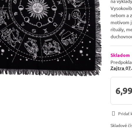
na výklady
Vysokovib
nebom a z
motívom j
rituály, m
duchovno
Skladom
Predpokla
Zajtra
07.
6,99
Pridať
Skladové čí