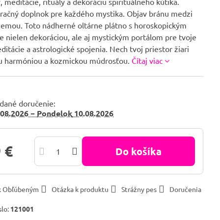
, meditácie, rituály a dekoráciu spirituálneho kútika.
račný doplnok pre každého mystika. Objav bránu medzi
emou. Toto nádherné oltárne plátno s horoskopickým
e nielen dekoráciou, ale aj mystickým portálom pre tvoje
editácie a astrologické spojenia. Nech tvoj priestor žiari
u harmóniou a kozmickou múdrosťou.
Čítaj viac
dané doručenie:
08.2026 −
Pondelok
10.08.2026
 €
Do košíka
 k Obľúbeným
Otázka k produktu
Strážny pes
Doručenia
slo:
121001