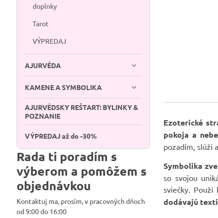
doplnky
Tarot
VÝPREDAJ
AJURVÉDA
KAMENE A SYMBOLIKA
AJURVÉDSKY REŠTART: BYLINKY &
POZNANIE
Ezoterické st
pokoja a nebe
VÝPREDAJ až do -30%
pozadím, slúži a
Rada ti poradím s
Symbolika zve
výberom a pomôžem s
so svojou uniká
objednávkou
sviečky. Použi
Kontaktuj ma, prosím, v pracovných dňoch
dodávajú texti
od 9:00 do 16:00