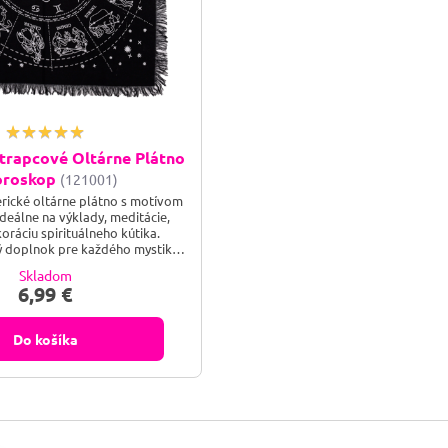
Strapcové Oltárne Plátno
oroskop
(121001)
rické oltárne plátno s motívom
deálne na výklady, meditácie,
koráciu spirituálneho kútika.
 doplnok pre každého mystika.
 medzi nebom a zemou. Toto
Skladom
árne plátno s horoskopickým
6,99 €
en dekoráciou, ale aj mystickým
e tvoje rituály, meditácie a
ojenia. Nech tvoj priestor žiari
Do košíka
duchovnou...