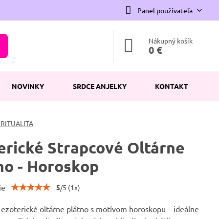
Panel používateľa
Nákupný košík
0 €
NOVINKY
SRDCE ANJELKY
KONTAKT
IRITUALITA
erické Strapcové Oltárne
no - Horoskop
ie
5
/
5
(
1
x)
 ezoterické oltárne plátno s motívom horoskopu – ideálne