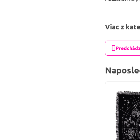
Viac z kat
Predchádz
Naposle