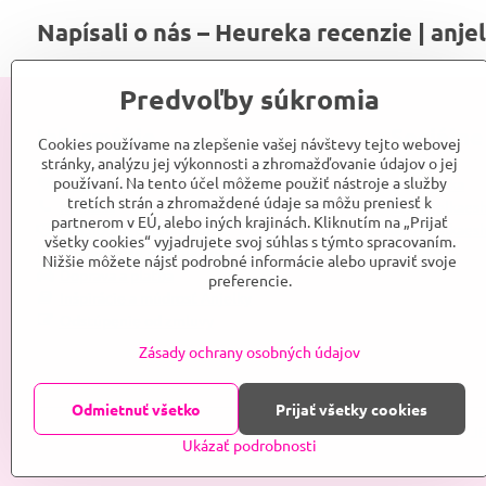
Napísali o nás – Heureka recenzie | anje
Predvoľby súkromia
Informácie
Sociálne
Cookies používame na zlepšenie vašej návštevy tejto webovej
stránky, analýzu jej výkonnosti a zhromažďovanie údajov o jej
používaní. Na tento účel môžeme použiť nástroje a služby
Srdce Anjelky
Anjelka
tretích strán a zhromaždené údaje sa môžu preniesť k
Kontakt
Anjelkaes
partnerom v EÚ, alebo iných krajinách. Kliknutím na „Prijať
Obchodné podmienky
Anjelkaes
všetky cookies“ vyjadrujete svoj súhlas s týmto spracovaním.
Reklamačné podmienky
Nižšie môžete nájsť podrobné informácie alebo upraviť svoje
Doprava a platba
preferencie.
Inšpirácie a múdrosť Anjelky
Odstúpenie od zmluvy
Zásady ochrany osobných údajov
Odmietnuť všetko
Prijať všetky cookies
©
2026
ANJEL
Ukázať podrobnosti