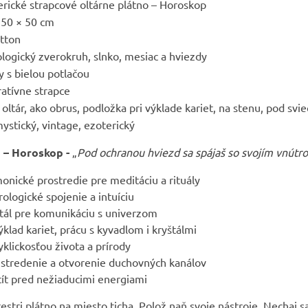
rické strapcové oltárne plátno – Horoskop
 50 × 50 cm
tton
logický zverokruh, slnko, mesiac a hviezdy
 s bielou potlačou
atívne strapce
oltár, ako obrus, podložka pri výklade kariet, na stenu, pod svi
ystický, vintage, ezoterický
o – Horoskop -
„
Pod ochranou hviezd sa spájaš so svojím vnútr
onické prostredie pre meditáciu a rituály
rologické spojenie a intuíciu
rtál pre komunikáciu s univerzom
klad kariet, prácu s kyvadlom i kryštálmi
klickosťou života a prírody
stredenie a otvorenie duchovných kanálov
tít pred nežiaducimi energiami
stri plátno na miesto ticha. Polož naň svoje nástroje. Nechaj s