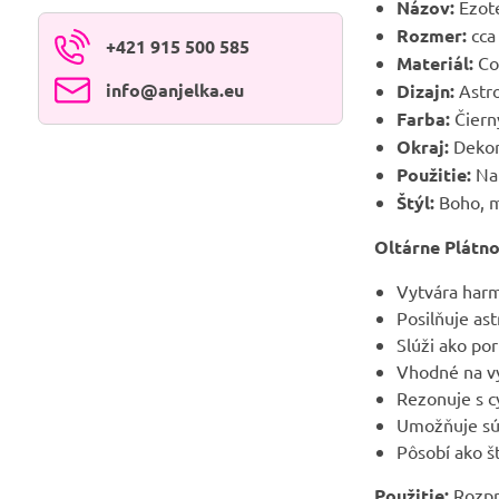
Názov:
Ezote
Rozmer:
cca
+421 915 500 585
Materiál:
Co
info​@anjelka​.eu
Dizajn:
Astro
Farba:
Čierny
Okraj:
Dekor
Použitie:
Na 
Štýl:
Boho, m
Oltárne Plátn
Vytvára harm
Posilňuje ast
Slúži ako po
Vhodné na vý
Rezonuje s cy
Umožňuje sú
Pôsobí ako š
Použitie:
Rozpre