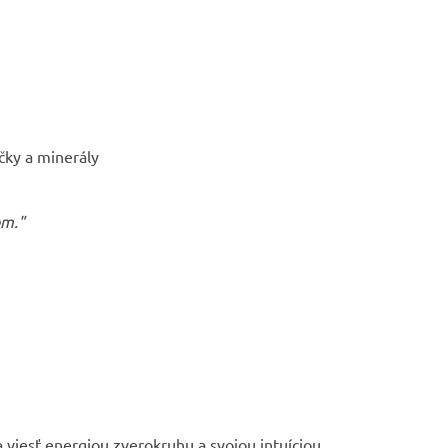
ečky a minerály
om."
a viesť energiou zverokruhu a svojou intuíciou.