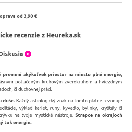
oprava od 3,90 €
ícke recenzie z Heureka.sk
Diskusia
0
rý
premení akýkoľvek priestor na miesto plné energie,
 krásnym potlačeným kruhovým zverokruhom a hviezdnym
ladoch, či duchovnej práci.
u duše.
Každý astrologický znak na tomto plátne rezonuje
ácie, výklad kariet, runy, kyvadlo, bylinky, kryštály či
ikrývku na tvoje mystické nástroje.
Strapce na okrajoch
ý tok energie.