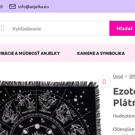
00
info@anjelka.eu
Hľadať
PIRÁCIE A MÚDROSŤ ANJELKY
KAMENE A SYMBOLIKA
Úvod
SP
Ezot
Plát
Hodnoten
Očarujúce