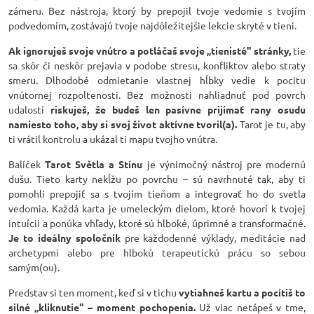
zámeru. Bez nástroja, ktorý by prepojil tvoje vedomie s tvojím
podvedomím, zostávajú tvoje najdôležitejšie lekcie skryté v tieni.
Ak ignoruješ svoje vnútro a potláčaš svoje „tienisté" stránky,
tie
sa skôr či neskôr prejavia v podobe stresu, konfliktov alebo straty
smeru. Dlhodobé odmietanie vlastnej hĺbky vedie k pocitu
vnútornej rozpoltenosti. Bez možnosti nahliadnuť pod povrch
udalostí
riskuješ, že budeš len pasívne prijímať rany osudu
namiesto toho, aby si svoj život aktívne tvoril(a).
Tarot je tu, aby
ti vrátil kontrolu a ukázal ti mapu tvojho vnútra.
Balíček
Tarot Světla a Stínu
je výnimočný nástroj pre modernú
dušu. Tieto karty nekĺžu po povrchu – sú navrhnuté tak, aby ti
pomohli prepojiť sa s tvojím tieňom a integrovať ho do svetla
vedomia. Každá karta je umeleckým dielom, ktoré hovorí k tvojej
intuícii a ponúka vhľady, ktoré sú hlboké, úprimné a transformačné.
Je to ideálny spoločník
pre každodenné výklady, meditácie nad
archetypmi alebo pre hlbokú terapeutickú prácu so sebou
samým(ou).
Predstav si ten moment, keď si v tichu
vytiahneš kartu a pocítiš to
silné „kliknutie" – moment pochopenia.
Už viac netápeš v tme,