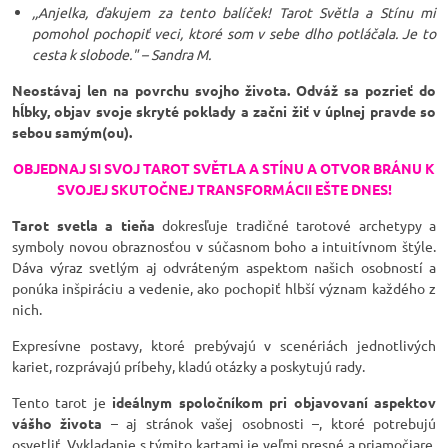
,,Anjelka, ďakujem za tento balíček! Tarot Světla a Stínu mi
pomohol pochopiť veci, ktoré som v sebe dlho potláčala. Je to
cesta k slobode." – Sandra M.
Neostávaj len na povrchu svojho života. Odváž sa pozrieť do
hĺbky, objav svoje skryté poklady a začni žiť v úplnej pravde so
sebou samým(ou).
OBJEDNAJ SI SVOJ TAROT SVĚTLA A STÍNU A OTVOR BRÁNU K
SVOJEJ SKUTOČNEJ TRANSFORMÁCII EŠTE DNES!
Tarot svetla a tieňa
dokresľuje tradičné tarotové archetypy a
symboly novou obraznosťou v súčasnom boho a intuitívnom štýle.
Dáva výraz svetlým aj odvráteným aspektom našich osobností a
ponúka inšpiráciu a vedenie, ako pochopiť hlbší význam každého z
nich.
Expresívne postavy, ktoré prebývajú v scenériách jednotlivých
kariet, rozprávajú príbehy, kladú otázky a poskytujú rady.
Tento tarot je
ideálnym spoločníkom pri objavovaní aspektov
vášho života
– aj stránok vašej osobnosti –, ktoré potrebujú
osvetliť. Vykladanie s týmito kartami je veľmi presné a priamočiare.