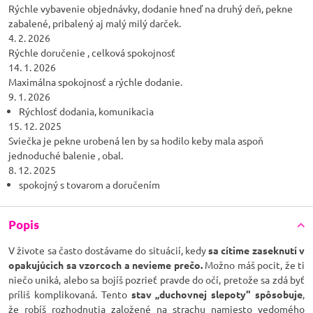
Rýchle vybavenie objednávky, dodanie hneď na druhý deň, pekne
zabalené, pribalený aj malý milý darček.
4. 2. 2026
Rýchle doručenie , celková spokojnosť
14. 1. 2026
Maximálna spokojnosť a rýchle dodanie.
9. 1. 2026
Rýchlosť dodania, komunikacia
15. 12. 2025
Sviečka je pekne urobená len by sa hodilo keby mala aspoň
jednoduché balenie , obal.
8. 12. 2025
spokojný s tovarom a doručením
Popis
V živote sa často dostávame do situácií, kedy
sa cítime zaseknutí v
opakujúcich sa vzorcoch a nevieme prečo.
Možno máš pocit, že ti
niečo uniká, alebo sa bojíš pozrieť pravde do očí, pretože sa zdá byť
príliš komplikovaná. Tento
stav „duchovnej slepoty" spôsobuje
,
že robíš rozhodnutia založené na strachu namiesto vedomého