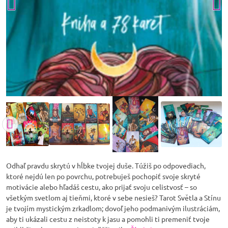
Odhaľ pravdu skrytú v hĺbke tvojej duše. Túžiš po odpovediach,
ktoré nejdú len po povrchu, potrebuješ pochopiť svoje skryté
motivácie alebo hľadáš cestu, ako prijať svoju celistvosť – so
všetkým svetlom aj tieňmi, ktoré v sebe nesieš? Tarot Světla a Stínu
je tvojím mystickým zrkadlom; dovoľ jeho podmanivým ilustráciám,
aby ti ukázali cestu z neistoty k jasu a pomohli ti premeniť tvoje