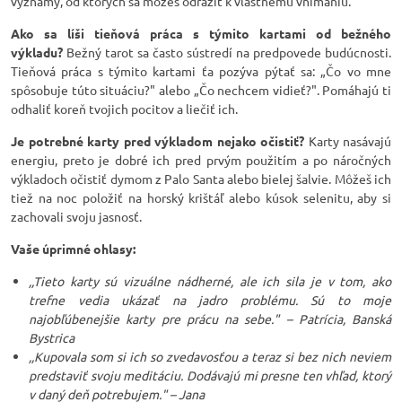
významy, od ktorých sa môžeš odraziť k vlastnému vnímaniu.
Ako sa líši tieňová práca s týmito kartami od bežného
výkladu?
Bežný tarot sa často sústredí na predpovede budúcnosti.
Tieňová práca s týmito kartami ťa pozýva pýtať sa: „Čo vo mne
spôsobuje túto situáciu?" alebo „Čo nechcem vidieť?". Pomáhajú ti
odhaliť koreň tvojich pocitov a liečiť ich.
Je potrebné karty pred výkladom nejako očistiť?
Karty nasávajú
energiu, preto je dobré ich pred prvým použitím a po náročných
výkladoch očistiť dymom z Palo Santa alebo bielej šalvie. Môžeš ich
tiež na noc položiť na horský krištáľ alebo kúsok selenitu, aby si
zachovali svoju jasnosť.
Vaše úprimné ohlasy:
,,Tieto karty sú vizuálne nádherné, ale ich sila je v tom, ako
trefne vedia ukázať na jadro problému. Sú to moje
najobľúbenejšie karty pre prácu na sebe." – Patrícia, Banská
Bystrica
,,Kupovala som si ich so zvedavosťou a teraz si bez nich neviem
predstaviť svoju meditáciu. Dodávajú mi presne ten vhľad, ktorý
v daný deň potrebujem." – Jana