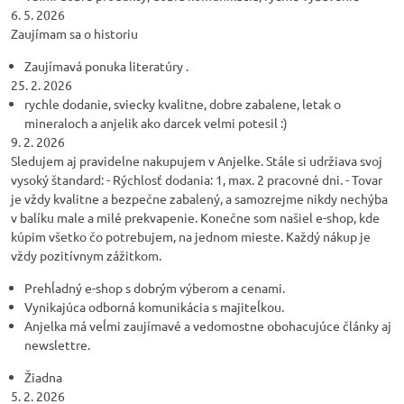
6. 5. 2026
Zaujímam sa o historiu
Zaujímavá ponuka literatúry .
25. 2. 2026
rychle dodanie, sviecky kvalitne, dobre zabalene, letak o
mineraloch a anjelik ako darcek velmi potesil :)
9. 2. 2026
Sledujem aj pravidelne nakupujem v Anjelke. Stále si udržiava svoj
vysoký štandard: - Rýchlosť dodania: 1, max. 2 pracovné dni. - Tovar
je vždy kvalitne a bezpečne zabalený, a samozrejme nikdy nechýba
v balíku male a milé prekvapenie. Konečne som našiel e-shop, kde
kúpim všetko čo potrebujem, na jednom mieste. Každý nákup je
vždy pozitívnym zážitkom.
Prehĺadný e-shop s dobrým výberom a cenami.
Vynikajúca odborná komunikácia s majiteĺkou.
Anjelka má veĺmi zaujímavé a vedomostne obohacujúce články aj
newslettre.
Žiadna
5. 2. 2026