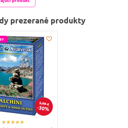
ajúci produkt
dy prezerané produkty
SY
5,99 €
30%