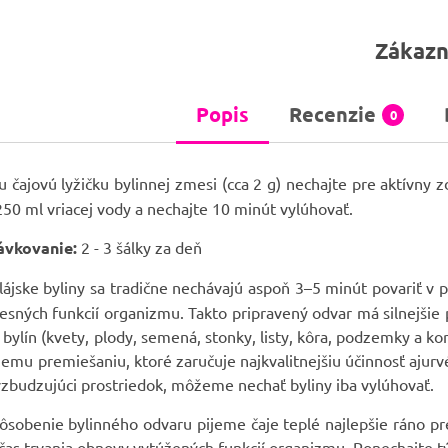
Zákazn
Popis
Recenzie
0
 čajovú lyžičku bylinnej zmesi (cca 2 g) nechajte pre aktívny
 250 ml vriacej vody a nechajte 10 minút vylúhovať.
ávkovanie:
2 - 3 šálky za deň
ájske byliny sa tradične nechávajú aspoň 3–5 minút povariť v 
esných funkcií organizmu. Takto pripravený odvar má silnejšie 
i bylín (kvety, plody, semená, stonky, listy, kôra, podzemky a k
mu premiešaniu, ktoré zaručuje najkvalitnejšiu účinnosť ajurv
zbudzujúci prostriedok, môžeme nechať byliny iba vylúhovať.
sobenie bylinného odvaru pijeme čaje teplé najlepšie ráno pr
čas trvania obnovy vytúžených funkcií organizmu. Ponechajte 