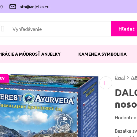
00
info@anjelka.eu
Hľadať
PIRÁCIE A MÚDROSŤ ANJELKY
KAMENE A SYMBOLIKA
Úvod
AJ
SY
DALC
noso
Hodnoten
Bazalka sv