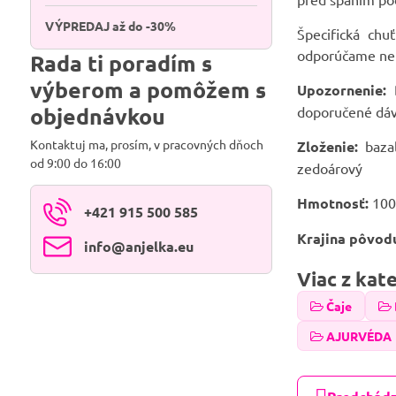
VÝPREDAJ až do -30%
Špecifická chu
odporúčame nepr
Rada ti poradím s
výberom a pomôžem s
Upozornenie:
D
objednávkou
doporučené dávk
Kontaktuj ma, prosím, v pracovných dňoch
Zloženie:
baza
od 9:00 do 16:00
zedoárový
Hmotnosť:
100
+421 915 500 585
Krajina pôvod
info​@anjelka​.eu
Viac z kat
Čaje
AJURVÉDA