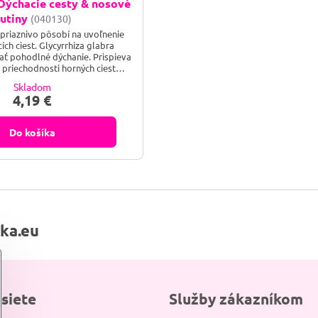
Dýchacie cesty & nosové
utiny
(040130)
priaznivo pôsobí na uvoľnenie
ích ciest. Glycyrrhiza glabra​
ť pohodlné dýchanie. Prispieva
 priechodnosti horných ciest
ricovník cejlónsky má priaznivý
Skladom
spiračný systém - vhodný pre
4,19 €
 na uvoľnenie nosných dutín.
Do košíka
lka.eu
 siete
Služby zákazníkom