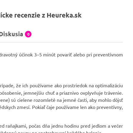
ícke recenzie z Heureka.sk
Diskusia
0
 zdravotný účinok 3–5 minút povariť alebo pri preventívnom
prípade, že ich používame ako prostriedok na optimalizáciu
pôsobenie, jemnejšiu chuť a priaznivo ovplyvňuje trávenie.
orene) sú cielene rozomleté na jemné časti, aby mohlo dôjsť
édskych zmesí. Pokiaľ čaje používame len ako preventívny,
ed raňajkami, počas dňa jednu hodinu pred jedlom a večer
týždennú pauzu po spotrebovaní každého balenia.