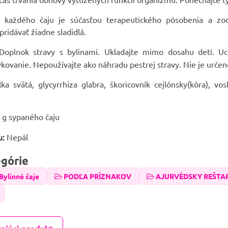
ť každého čaju je súčasťou terapeutického pôsobenia a zod
idávať žiadne sladidlá.
oplnok stravy s bylinami. Ukladajte mimo dosahu detí. U
ovanie. Nepoužívajte ako náhradu pestrej stravy. Nie je určené
lka svätá, glycyrrhiza glabra, škoricovník cejlónsky(kôra), vo
 g sypaného čaju
u:
Nepál
egórie
Bylinné čaje
PODĽA PRÍZNAKOV
AJURVÉDSKY REŠTAR