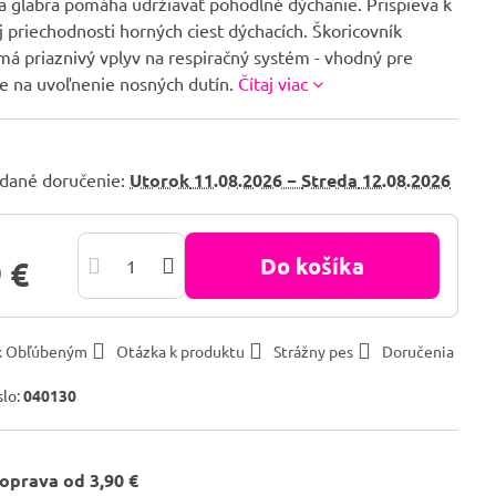
a glabra​ pomáha udržiavať pohodlné dýchanie. Prispieva k
 priechodnosti horných ciest dýchacích. Škoricovník
má priaznivý vplyv na respiračný systém - vhodný pre
ie na uvoľnenie nosných dutín.
Čítaj viac
dané doručenie:
Utorok
11.08.2026 −
Streda
12.08.2026
Do košíka
 €
 k Obľúbeným
Otázka k produktu
Strážny pes
Doručenia
slo:
040130
oprava od 3,90 €