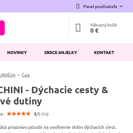
Panel používateľa
Nákupný košík
0 €
NOVINKY
SRDCE ANJELKY
KONTAKT
URVÉDA
Čaje
HINI - Dýchacie cesty &
vé dutiny
ie
5
/
5
(
1
x)
ätá priaznivo pôsobí na uvoľnenie dutín dýchacích ciest.