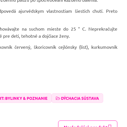
povedá ajurvédskym vlastnostiam šiestich chutí. Preto
chovávajte na suchom mieste do 25 ° C. Neprekračujte
 pre deti, tehotné a dojčiace ženy.
skovník červený, škoricovník cejlónsky (list), kurkumovník
T: BYLINKY & POZNANIE
DÝCHACIA SÚSTAVA