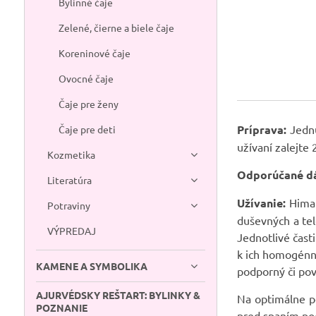
Bylinné čaje
Zelené, čierne a biele čaje
Koreninové čaje
Ovocné čaje
Čaje pre ženy
Príprava:
Jednu
Čaje pre deti
užívaní zalejte
Kozmetika
Odporúčané d
Literatúra
Užívanie:
Himal
Potraviny
duševných a tel
VÝPREDAJ
Jednotlivé čast
k ich homogénne
KAMENE A SYMBOLIKA
podporný či pov
AJURVÉDSKY REŠTART: BYLINKY &
Na optimálne pô
POZNANIE
pred spaním po