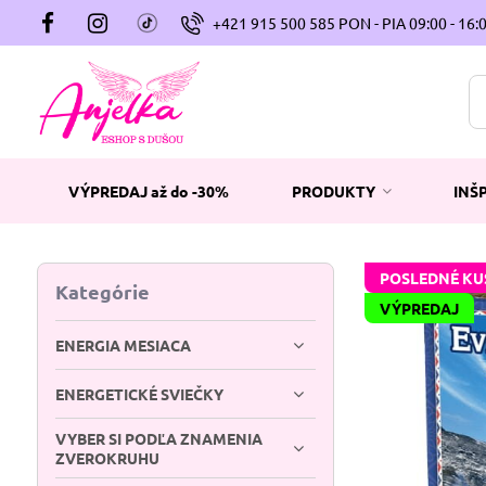
+421 915 500 585 PON - PIA 09:00 - 16:
VÝPREDAJ až do -30%
PRODUKTY
INŠ
POSLEDNÉ KU
Kategórie
VÝPREDAJ
ENERGIA MESIACA
ENERGETICKÉ SVIEČKY
VYBER SI PODĽA ZNAMENIA
ZVEROKRUHU