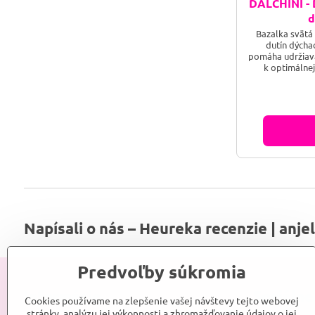
DALCHINI - 
d
Bazalka svätá 
dutín dýchac
pomáha udržiava
k optimálnej
dýchacích. Ško
vplyv na re
inhalovanie
Napísali o nás – Heureka recenzie | anje
Predvoľby súkromia
Informácie
Sociálne
Cookies používame na zlepšenie vašej návštevy tejto webovej
stránky, analýzu jej výkonnosti a zhromažďovanie údajov o jej