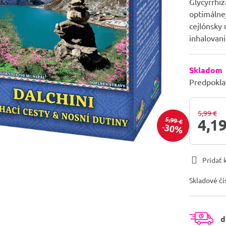
Glycyrrhiz
optimálnej
cejlónsky 
inhalovan
Skladom
Predpokla
5,99 €
5,99 €
4,19
30%
Pridať
Skladové čí
d