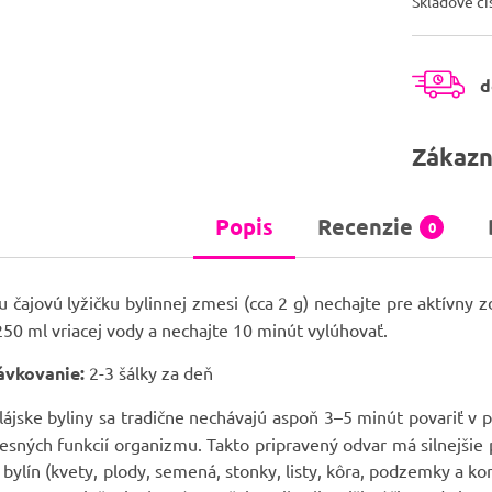
Skladové čí
d
Zákazn
Popis
Recenzie
0
 čajovú lyžičku bylinnej zmesi (cca 2 g) nechajte pre aktívny
 250 ml vriacej vody a nechajte 10 minút vylúhovať.
ávkovanie:
2-3 šálky za deň
ájske byliny sa tradične nechávajú aspoň 3–5 minút povariť v 
esných funkcií organizmu. Takto pripravený odvar má silnejšie 
i bylín (kvety, plody, semená, stonky, listy, kôra, podzemky a k