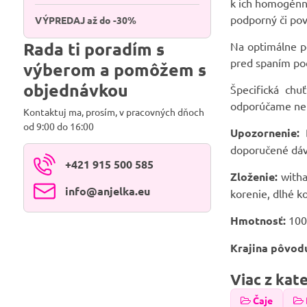
k ich homogénne
podporný či pov
VÝPREDAJ až do -30%
Rada ti poradím s
Na optimálne pô
pred spaním po
výberom a pomôžem s
objednávkou
Špecifická chu
odporúčame nepr
Kontaktuj ma, prosím, v pracovných dňoch
od 9:00 do 16:00
Upozornenie:
D
doporučené dávk
+421 915 500 585
Zloženie:
witha
info​@anjelka​.eu
korenie, dlhé k
Hmotnosť:
100
Krajina pôvod
Viac z kat
Čaje