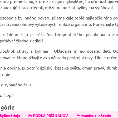
mu premiešaniu, ktoré zaručuje najkvalitnejšiu účinnosť ajurv
zbudzujúci prostriedok, môžeme nechať byliny iba vylúhovať.
sobenie bylinného odvaru pijeme čaje teplé najlepšie ráno pr
čas trvania obnovy vytúžených funkcií organizmu. Ponechajte 
ť každého čaju je súčasťou terapeutického pôsobenia a zod
idávať žiadne sladidlá.
oplnok stravy s bylinami. Ukladajte mimo dosahu detí. U
ovanie. Nepoužívajte ako náhradu pestrej stravy. Nie je určené
nia opojná, pupočník ázijský, bazalka svätá, oman pravý, ďumbier
orenie
 g sypaného čaju
u:
Nepál
egórie
Bylinné čaje
PODĽA PRÍZNAKOV
Imunita a Infekcie