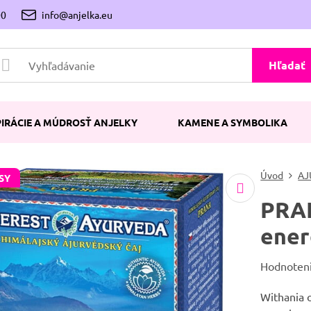
00
info@anjelka.eu
Hľadať
PIRÁCIE A MÚDROSŤ ANJELKY
KAMENE A SYMBOLIKA
Úvod
AJ
SY
PRAN
ener
Hodnoten
Withania o