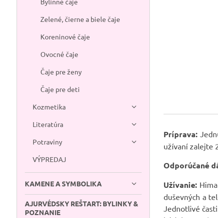
Bylinné čaje
Zelené, čierne a biele čaje
Koreninové čaje
Ovocné čaje
Čaje pre ženy
Čaje pre deti
Kozmetika
Literatúra
Príprava:
Jednu
Potraviny
užívaní zalejte
VÝPREDAJ
Odporúčané d
KAMENE A SYMBOLIKA
Užívanie:
Himal
duševných a tel
AJURVÉDSKY REŠTART: BYLINKY &
Jednotlivé čast
POZNANIE