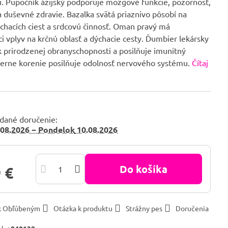
. Pupočník ázijský podporuje mozgové funkcie, pozornosť,
 duševné zdravie. Bazalka svätá priaznivo pôsobí na
chacích ciest a srdcovú činnosť. Oman pravý má
i vplyv na krčnú oblasť a dýchacie cesty. Ďumbier lekársky
k prirodzenej obranyschopnosti a posilňuje imunitný
ierne korenie posilňuje odolnosť nervového systému.
Čítaj
dané doručenie:
08.2026 −
Pondelok
10.08.2026
Do košíka
 €
 k Obľúbeným
Otázka k produktu
Strážny pes
Doručenia