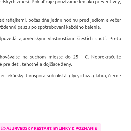
édskych zmesí. Pokiaľ čaje používame len ako preventívny,
ed raňajkami, počas dňa jednu hodinu pred jedlom a večer
týždennú pauzu po spotrebovaní každého balenia.
povedá ajurvédskym vlastnostiam šiestich chutí. Preto
chovávajte na suchom mieste do 25 ° C. Neprekračujte
 pre deti, tehotné a dojčiace ženy.
 lekársky, tinospóra srdcolistá, glycyrrhiza glabra, čierne
AJURVÉDSKY REŠTART: BYLINKY & POZNANIE