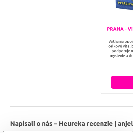
PRANA - Vit
Withania opoj
celkovú vitali
podporuje m
myslenie a d
priaznivo pôso
srdcovú činno
vplyv na krčnú 
lekársky
obranyschopnos
Napísali o nás – Heureka recenzie | anje