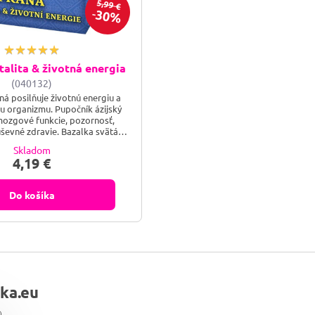
5,99 €
30%
alita & životná energia
(040132)
ná posilňuje životnú energiu a
tu organizmu. Pupočník ázijský
ozgové funkcie, pozornosť,
uševné zdravie. Bazalka svätá
bí na zdravie dýchacích ciest a
Skladom
sť. Oman pravý má upokojujúci
4,19 €
oblasť a dýchacie cesty. Ďumbier
 prispieva k prirodzenej
ti a posilňuje imunitný systém.
Do košíka
Čierne...
lka.eu