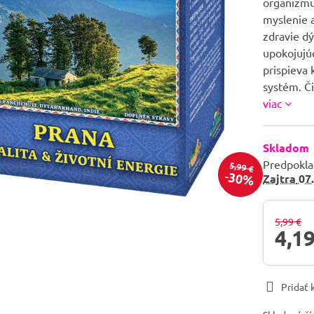
organizmu
myslenie a
zdravie dý
upokojujúc
prispieva 
systém. Č
viac
Skladom
Predpokla
5,99 €
30%
Zajtra
07.
5,99 €
4,19
Pridať