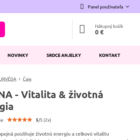
Panel používateľa
Nákupný košík
0 €
NOVINKY
SRDCE ANJELKY
KONTAKT
URVÉDA
Čaje
A - Vitalita & životná
gia
ie
5
/
5
(
2
x)
pojná posilňuje životnú energiu a celkovú vitalitu