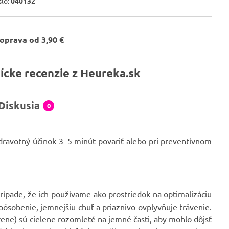
slo:
040132
oprava od 3,90 €
ícke recenzie z Heureka.sk
Diskusia
0
 zdravotný účinok 3–5 minút povariť alebo pri preventívnom
prípade, že ich používame ako prostriedok na optimalizáciu
pôsobenie, jemnejšiu chuť a priaznivo ovplyvňuje trávenie.
orene) sú cielene rozomleté na jemné časti, aby mohlo dôjsť