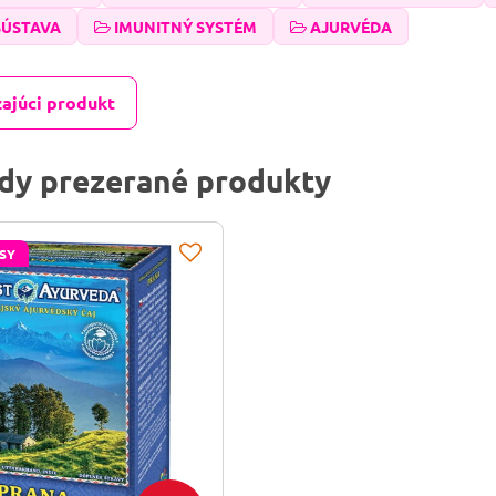
SÚSTAVA
IMUNITNÝ SYSTÉM
AJURVÉDA
ajúci produkt
dy prezerané produkty
SY