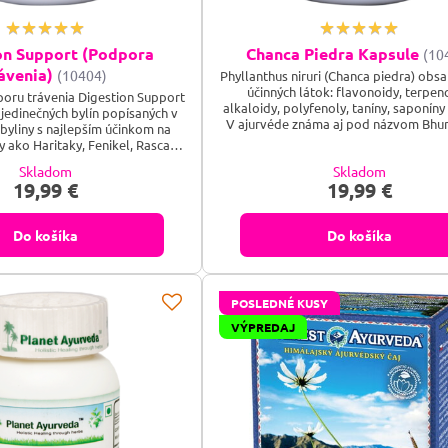
on Support (Podpora
Chanca Piedra Kapsule
(10
ávenia)
(10404)
Phyllanthus niruri (Chanca piedra) obsa
účinných látok: flavonoidy, terpen
oru trávenia Digestion Support
alkaloidy, polyfenoly, taníny, saponíny 
jedinečných bylín popísaných v
V ajurvéde známa aj pod názvom Bhu
byliny s najlepším účinkom na
sa používa najčastejšie na podporu tr
ny ako Haritaky, Fenikel, Rasca,
podporu činnosti pečene. Phyllanthus
ajú prirodzenú PH rovnováhu v
Skladom
Skladom
podporuje funkciu močových ciest a vy
hajú s trávením všetkých typov
19,99 €
19,99 €
funkciu obličiek. Taktiež má priaznivý 
liny spolu synergicky pôsobia a
celkovú obranyschopnosť a...
ť, nadúvanie ako aj zápchu. Toto
ité tráviace problémy,...
Do košíka
Do košíka
POSLEDNÉ KUSY
VÝPREDAJ