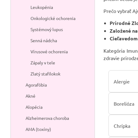
Leukopénia
Prečo vybrať A
Onkologické ochorenia
Prírodné Zl
Systémový lupus
Založené na
Cieľavedomé
Senná nádcha
Kategória Imuni
Vírusové ochorenia
zdravie prirod
Zápaly v tele
Zlatý stafilokok
Alergie
Agorafóbia
Akné
Borelióza
Alopécia
Alzheimerova choroba
Chrípka
AMA (toxíny)