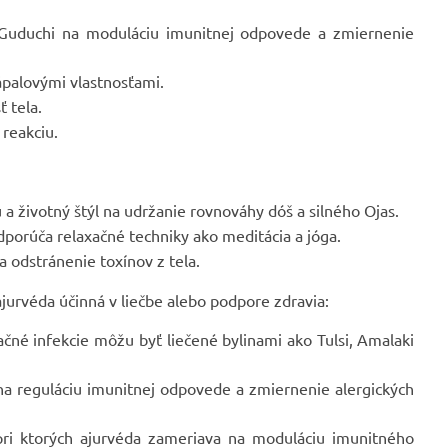
Guduchi na moduláciu imunitnej odpovede a zmiernenie
ápalovými vlastnosťami.
 tela.
reakciu.
a životný štýl na udržanie rovnováhy dóš a silného Ojas.
porúča relaxačné techniky ako meditácia a jóga.
 odstránenie toxínov z tela.
jurvéda účinná v liečbe alebo podpore zdravia:
ačné infekcie môžu byť liečené bylinami ako Tulsi, Amalaki
na reguláciu imunitnej odpovede a zmiernenie alergických
 pri ktorých ajurvéda zameriava na moduláciu imunitného