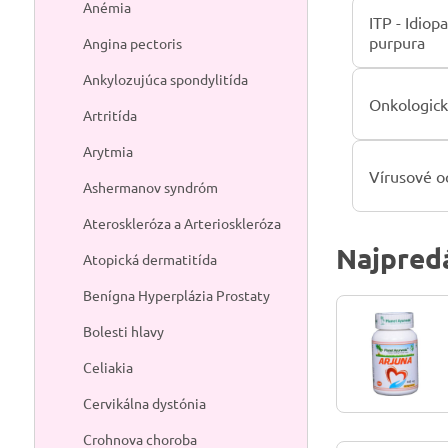
Anémia
ITP - Idio
purpura
Angina pectoris
Ankylozujúca spondylitída
Onkologick
Artritída
Arytmia
Vírusové o
Ashermanov syndróm
Ateroskleróza a Arterioskleróza
Najpredá
Atopická dermatitída
Benígna Hyperplázia Prostaty
Bolesti hlavy
Celiakia
Cervikálna dystónia
Crohnova choroba