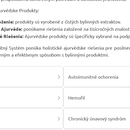
jurvédske Produkty:
oženie:
produkty sú vyrobené z čistých bylinných extraktov.
 Ajurvéde:
ponúkame riešenia založené na tisícročných znalost
 Riešenia:
Ajurvédske produkty sú špecificky vybrané na podp
tný Systém ponúka holistické ajurvédske riešenia pre posilneni
zeným a efektívnym spôsobom s bylinnými produktmi.
Autoimunitné ochorenia
Hemofil
Chronický únavový syndróm