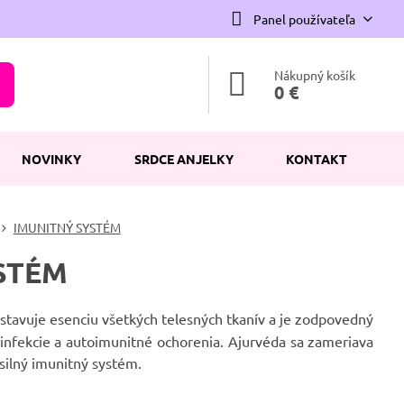
Panel používateľa
Nákupný košík
0 €
NOVINKY
SRDCE ANJELKY
KONTAKT
IMUNITNÝ SYSTÉM
STÉM
dstavuje esenciu všetkých telesných tkanív a je zodpovedný
a infekcie a autoimunitné ochorenia. Ajurvéda sa zameriava
 silný imunitný systém.