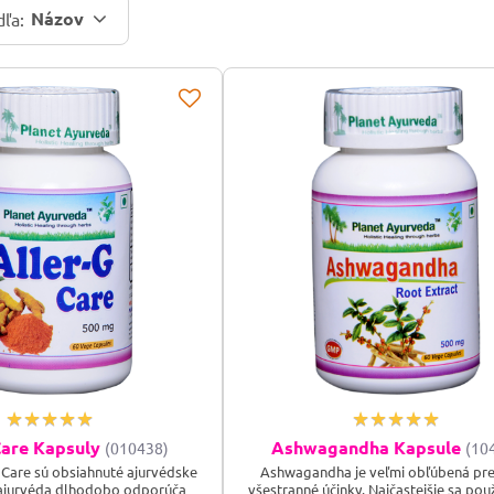
Názov
dľa:
Care Kapsuly
Ashwagandha Kapsule
(010438)
(10
 Care sú obsiahnuté ajurvédske
Ashwagandha je veľmi obľúbená pre
é ajurvéda dlhodobo odporúča
všestranné účinky. Najčastejšie sa pou