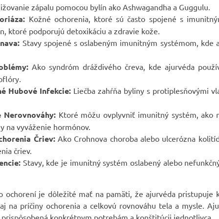
nižovanie zápalu pomocou bylín ako Ashwagandha a Guggulu.
oriáza:
Kožné ochorenia, ktoré sú často spojené s imunitn
ín, ktoré podporujú detoxikáciu a zdravie kože.
nava:
Stavy spojené s oslabeným imunitným systémom, kde a
oblémy:
Ako syndróm dráždivého čreva, kde ajurvéda použív
oflóry.
né Hubové Infekcie:
Liečba zahŕňa byliny s protiplesňovými v
 Nerovnováhy:
Ktoré môžu ovplyvniť imunitný systém, ako na
ny na vyváženie hormónov.
horenia Čriev:
Ako Crohnova choroba alebo ulcerózna kolitíd
nia čriev.
encie:
Stavy, kde je imunitný systém oslabený alebo nefunkčný
to ochorení je dôležité mať na pamäti, že ajurvéda pristupuje 
j na príčiny ochorenia a celkovú rovnováhu tela a mysle. Aju
e prispôsobená konkrétnym potrebám a konštitúcii jednotlivca.