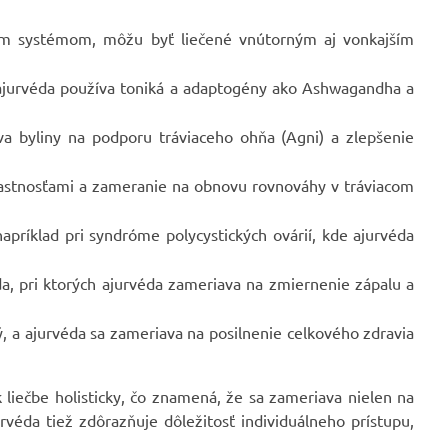
ým systémom, môžu byť liečené vnútorným aj vonkajším
jurvéda používa toniká a adaptogény ako Ashwagandha a
a byliny na podporu tráviaceho ohňa (Agni) a zlepšenie
lastnosťami a zameranie na obnovu rovnováhy v tráviacom
príklad pri syndróme polycystických ovárií, kde ajurvéda
a, pri ktorých ajurvéda zameriava na zmiernenie zápalu a
, a ajurvéda sa zameriava na posilnenie celkového zdravia
k liečbe holisticky, čo znamená, že sa zameriava nielen na
rvéda tiež zdôrazňuje dôležitosť individuálneho prístupu,