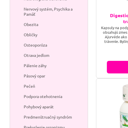
Nervový systém, Psychika a
Pamäť
Digesti
tr
Obezita
Kapsuly na podp
obsahujú zmes 
Obličky
Ajurvéde ako 
trávenie. Byli
Osteoporóza
Piepor udržiav
žalúdku a pomá
Otrava jedlom
jedla. Tieto by
regulujú kyslos
sú zlož
Pálenie záhy
Pásový opar
Pečeň
Podpora otehotnenia
Pohybový aparát
Predmenštruačný syndróm
Prekyslenie organizmu