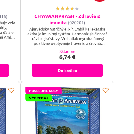
CHYAWANPRASH - Zdravie &
416)
imunita
(020201)
huje veľa
oidy,
Ajurvédsky nutričný elixír. Embilika lekárska
a ďalšie.
aktivuje imunitný systém. Harmonizuje činnosť
mi Amla
tráviacej sústavy. Vrcholiak myrobalánový
ávenia a
pozitívne ovplyvňuje trávenie a črevnú
 niruri
peristaltiku. Prispieva k normálnemu
Skladom
lučovaciu
vyprázdňovaniu. Terminalia chebula
6,74 €
vplyv na
optimalizuje funkcie žalúdočno-črevného
traktu. Prospieva komplexnej imunite črevnej
flóry. Andrographis paniculata priaznivo pôsobí
Do košíka
na optimálnu...
POSLEDNÉ KUSY
VÝPREDAJ