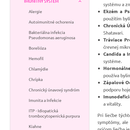
IMUNITNÝ SYSTÉM
systému a z
Ekzém a Ps
Alergie
použitím byl
Autoimunitné ochorenia
Chronická Ú
Bakteriálna infekcia
Shatavari.
Pseudomonas aeruginosa
Tráviace Pr
črevnej mikr
Borelióza
Candida a I
Hemofil
systéme.
Hormonálne
Chlamýdie
používa byli
Chrípka
Zápalové Oc
podporu hoje
Chronický únavový syndróm
Imunodefici
Imunita a Infekcie
a vitality.
ITP - Idiopatická
Pri liečbe tých
trombocytopenická purpura
symptómy, ale a
Kiahne
pričom liečba j