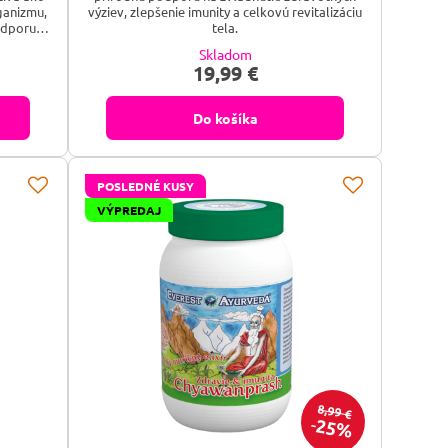
ganizmu,
výziev, zlepšenie imunity a celkovú revitalizáciu
odporuje
tela.
únavy a
Skladom
inky a
19,99 €
dha je
ínskom
írodné
Do košíka
POSLEDNÉ KUSY
VÝPREDAJ
8,99 €
25%