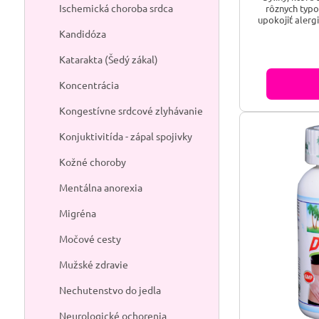
Ischemická choroba srdca
rôznych typo
upokojiť alergi
účinok na mys
Kandidóza
Katarakta (Šedý zákal)
Koncentrácia
Kongestívne srdcové zlyhávanie
Konjuktivitída - zápal spojivky
Kožné choroby
Mentálna anorexia
Migréna
Močové cesty
Mužské zdravie
Nechutenstvo do jedla
Neurologické ochorenia