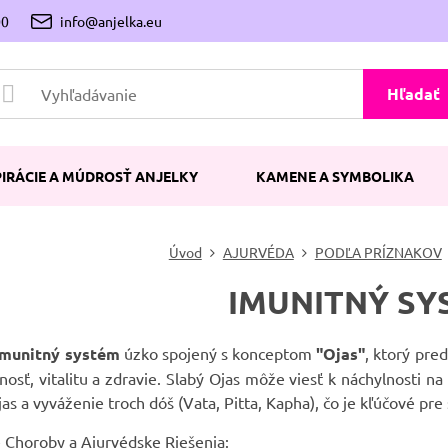
00
info@anjelka.eu
Hľadať
PIRÁCIE A MÚDROSŤ ANJELKY
KAMENE A SYMBOLIKA
Úvod
AJURVÉDA
PODĽA PRÍZNAKOV
IMUNITNÝ SY
imunitný systém
úzko spojený s konceptom
"Ojas"
, ktorý pre
nosť, vitalitu a zdravie. Slabý Ojas môže viesť k náchylnosti n
as a vyváženie troch dóš (Vata, Pitta, Kapha), čo je kľúčové pre
 Choroby a Ajurvédske Riešenia: