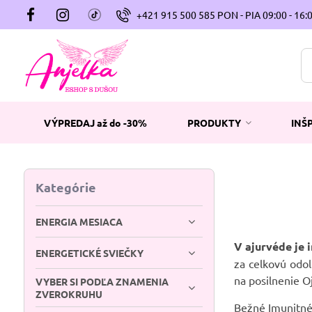
+421 915 500 585 PON - PIA 09:00 - 16:
VÝPREDAJ až do -30%
PRODUKTY
INŠ
Kategórie
ENERGIA MESIACA
V ajurvéde je 
ENERGETICKÉ SVIEČKY
za celkovú odol
na posilnenie Oj
VYBER SI PODĽA ZNAMENIA
ZVEROKRUHU
Bežné Imunitné