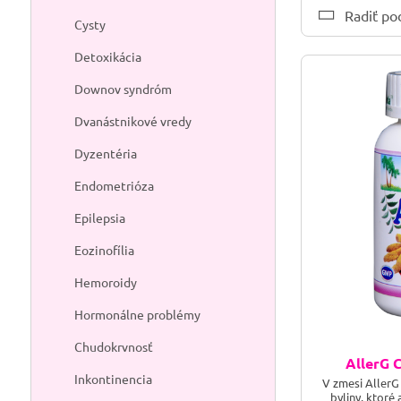
Radiť po
Cysty
Detoxikácia
Downov syndróm
Dvanástnikové vredy
Dyzentéria
Endometrióza
Epilepsia
Eozinofília
Hemoroidy
Hormonálne problémy
Chudokrvnosť
AllerG 
Inkontinencia
V zmesi AllerG
byliny, ktor