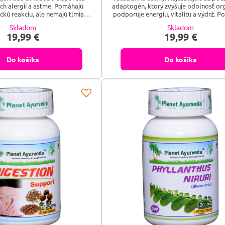
ch alergií a astme. Pomáhajú
adaptogén, ktorý zvyšuje odolnosť or
ckú reakciu, ale nemajú tlmiaci
podporuje energiu, vitalitu a výdrž. P
eľ. Redukujú kýchanie, znižujú
koncentráciu a pomáha znížiť mieru 
Skladom
Skladom
opuch slizníc.
vyčerpania. Má však aj relaxačné úč
19,99 €
19,99 €
podporuje dobrý spánok. Ashwagan
rastlina, ktorá sa v bylinnom medic
systéme považuje za prvotriedne pr
Do košíka
Do košíka
tonikum. Je...