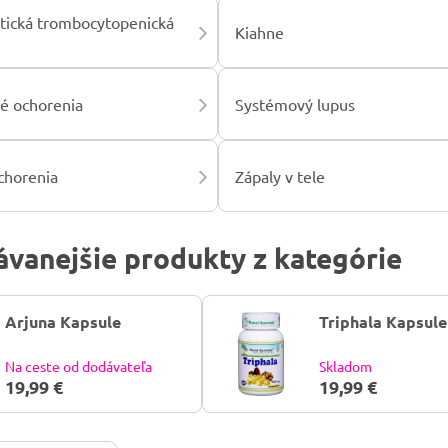
patická trombocytopenická
Kiahne
é ochorenia
Systémový lupus
chorenia
Zápaly v tele
vanejšie produkty z kategórie
Arjuna Kapsule
Triphala Kapsule
Na ceste od dodávateľa
Skladom
19,99 €
19,99 €