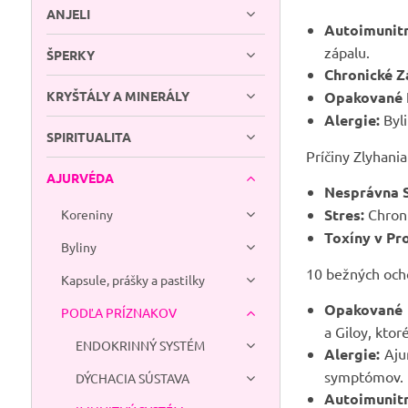
ANJELI
Autoimunit
zápalu.
ŠPERKY
Chronické Z
KRYŠTÁLY A MINERÁLY
Opakované I
Alergie:
Byli
SPIRITUALITA
Príčiny Zlyhania
AJURVÉDA
Nesprávna S
Stres:
Chroni
Koreniny
Toxíny v Pro
Byliny
10 bežných ocho
Kapsule, prášky a pastilky
Opakované R
PODĽA PRÍZNAKOV
a Giloy, ktor
ENDOKRINNÝ SYSTÉM
Alergie:
Ajur
symptómov.
DÝCHACIA SÚSTAVA
Autoimunit