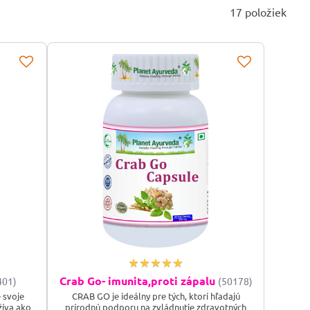
17
položiek
Crab Go- imunita,proti zápalu
401)
(50178)
 svoje
CRAB GO je ideálny pre tých, ktorí hľadajú
žíva ako
prírodnú podporu na zvládnutie zdravotných