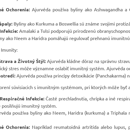
né Ochorenia:
Ajurvéda používa byliny ako Ashwagandha a 
ápaly:
Byliny ako Kurkuma a Boswellia sú známe svojimi protiz
nfekcie:
Amalaki a Tulsi podporujú prirodzenú obranyschopnosť
ny ako Neem a Haridra pomáhajú regulovať prehnanú imunitnú 
 Imunity:
trava a Životný Štýl:
Ajurvéda kládne dôraz na správnu stravu 
cký stres môže významne oslabiť imunitný systém. Ajurvéda od
stredí:
Ajurvéda používa princípy detoxikácie (Panchakarma) na
rení súvisiacich s imunitným systémom, pri ktorých môže byť a
espiračné Infekcie:
Časté prechladnutia, chrípka a iné respir
é posilňujú imunitný systém.
véda používa byliny ako Neem, Haridra (kurkuma) a Triphala 
né Ochorenia:
Napríklad reumatoidná artritída alebo lupus,