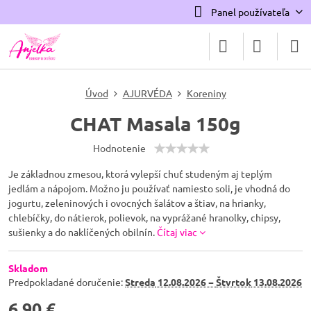
Panel používateľa
Úvod
AJURVÉDA
Koreniny
CHAT Masala 150g
Hodnotenie
Je základnou zmesou, ktorá vylepší chuť studeným aj teplým
jedlám a nápojom. Možno ju používať namiesto soli, je vhodná do
jogurtu, zeleninových i ovocných šalátov a štiav, na hrianky,
chlebíčky, do nátierok, polievok, na vyprážané hranolky, chipsy,
sušienky a do naklíčených obilnín.
Čítaj viac
Skladom
Predpokladané doručenie:
Streda
12.08.2026 −
Štvrtok
13.08.2026
6,90 €