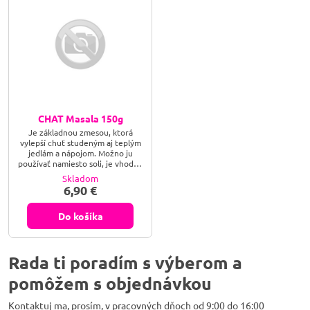
CHAT Masala 150g
Je základnou zmesou, ktorá
vylepší chuť studeným aj teplým
jedlám a nápojom. Možno ju
používať namiesto soli, je vhodná
do jogurtu, zeleninových i
Skladom
ovocných šalátov a štiav, na
6,90 €
hrianky, chlebíčky, do nátierok,
polievok, na vyprážané hranolky,
chipsy, sušienky a do naklíčených
Do košíka
obilnín.
Rada ti poradím s výberom a
pomôžem s objednávkou
Kontaktuj ma, prosím, v pracovných dňoch od 9:00 do 16:00