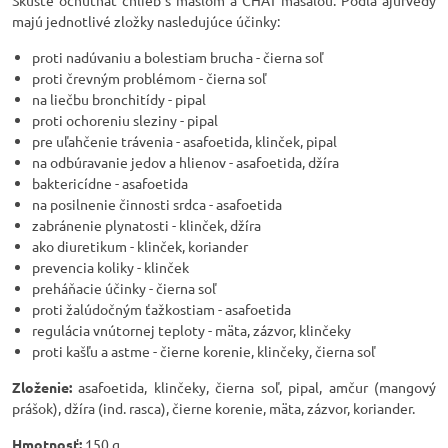
Skúste ochutnať chlieb s maslom a CHAT masalou. Podľa ajurvédy
majú jednotlivé zložky nasledujúce účinky:
proti nadúvaniu a bolestiam brucha - čierna soľ
proti črevným problémom - čierna soľ
na liečbu bronchitídy - pipal
proti ochoreniu sleziny - pipal
pre uľahčenie trávenia - asafoetida, klinček, pipal
na odbúravanie jedov a hlienov - asafoetida, džíra
baktericídne - asafoetida
na posilnenie činnosti srdca - asafoetida
zabránenie plynatosti - klinček, džíra
ako diuretikum - klinček, koriander
prevencia koliky - klinček
preháňacie účinky - čierna soľ
proti žalúdočným ťažkostiam - asafoetida
regulácia vnútornej teploty - mäta, zázvor, klinčeky
proti kašľu a astme - čierne korenie, klinčeky, čierna soľ
Zloženie:
asafoetida, klinčeky, čierna soľ, pipal, amčur (mangový
prášok), džíra (ind. rasca), čierne korenie, mäta, zázvor, koriander.
Hmotnosť:
150 g