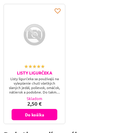
LISTY LIGURČEKA
Listy ligurčeka sa používajú na
vylepšenie chuti všetkých
slaných jedál, polievok, omáčok,
nátierok a podobne. Do takmer
hotového jedla nasypeme listy
Skladom
ligurčeka, ktoré môžeme vopred
2,50 €
podrviť v dlani.
Do košíka