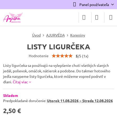
Panel používateľa
Úvod
AJURVÉDA
Koreniny
LISTY LIGURČEKA
Hodnotenie
5
/
5
(
1
x)
Listy ligurčeka sa používajú na vylepšenie chuti všetkých slaných
jedál, polievok, omáčok, nátierok a podobne. Do takmer hotového
jedla nasypeme listy ligurčeka, ktoré môžeme vopred podrviť v
dlani.
Čítaj viac
Skladom
Predpokladané doručenie:
Utorok
11.08.2026 −
Streda
12.08.2026
2,50 €