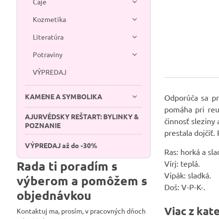
Čaje
Kozmetika
Literatúra
Potraviny
VÝPREDAJ
KAMENE A SYMBOLIKA
Odporúča sa pr
pomáha pri reu
AJURVÉDSKY REŠTART: BYLINKY &
činnosť sleziny
POZNANIE
prestala dojčiť.
VÝPREDAJ až do -30%
Ras: horká a sla
Rada ti poradím s
Vírj: teplá.
Vipák: sladká.
výberom a pomôžem s
Doš: V-P-K-.
objednávkou
Viac z kat
Kontaktuj ma, prosím, v pracovných dňoch