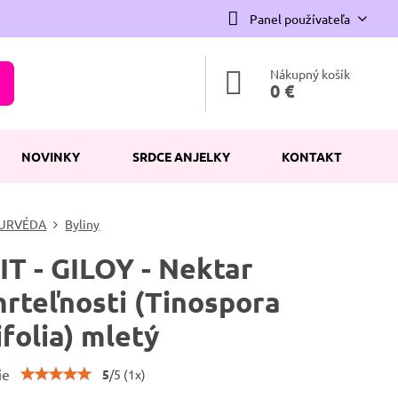
Panel používateľa
Nákupný košík
0 €
NOVINKY
SRDCE ANJELKY
KONTAKT
URVÉDA
Byliny
T - GILOY - Nektar
rteľnosti (Tinospora
ifolia) mletý
ie
5
/
5
(
1
x)