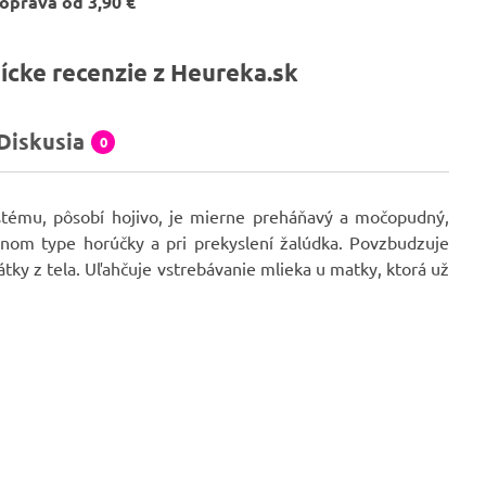
oprava od 3,90 €
ícke recenzie z Heureka.sk
Diskusia
0
stému, pôsobí hojivo, je mierne preháňavý a močopudný,
znom type horúčky a pri prekyslení žalúdka. Povzbudzuje
tky z tela. Uľahčuje vstrebávanie mlieka u matky, ktorá už