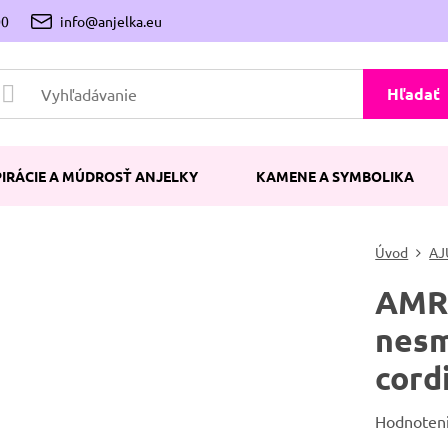
00
info@anjelka.eu
Hľadať
PIRÁCIE A MÚDROSŤ ANJELKY
KAMENE A SYMBOLIKA
Úvod
AJ
AMRI
nesm
cord
Hodnoten