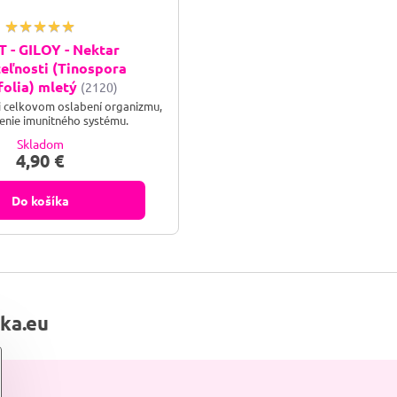
 - GILOY - Nektar
eľnosti (Tinospora
folia) mletý
(2120)
i celkovom oslabení organizmu,
enie imunitného systému.
Skladom
4,90 €
Do košíka
lka.eu