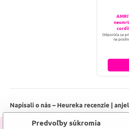
AMRIT
nesmrt
cordi
Odporúča sa pr
na posiln
Napísali o nás – Heureka recenzie | anje
Predvoľby súkromia