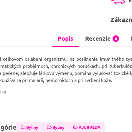
d
Zákazn
Popis
Recenzie
0
i celkovom oslabení organizmu, na posilnenie imunitného sy
matických problémoch, chronických horúčkach, pri tuberkuló
 a pečene, zlepšuje látkovú výmenu, pomáha vylučovať toxické lá
 Používa sa pri malárii, hemoroidoch a pri svrbení kože.
dká.
egórie
Byliny
Byliny
AJURVÉDA