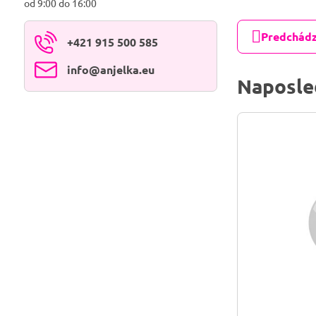
od 9:00 do 16:00
Predchádz
+421 915 500 585
info​@anjelka​.eu
Naposle