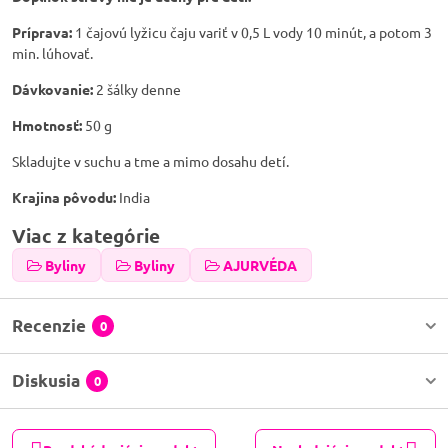
Príprava:
1 čajovú lyžicu čaju variť v 0,5 L vody 10 minút, a potom 3
min. lúhovať.
Dávkovanie:
2 šálky denne
Hmotnosť:
50 g
Skladujte v suchu a tme a mimo dosahu detí.
Krajina pôvodu:
India
Viac z kategórie
Byliny
Byliny
AJURVÉDA
Recenzie
0
Diskusia
0