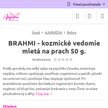
Panel používateľa
Úvod
AJURVÉDA
Byliny
BRAHMI - kozmické vedomie
mletá na prach 50 g.
Hodnotenie
Podľa ajurvédy má veľký vplyv na psychiku človeka, zmierňuje
napätie, celkovo upokojuje, posilňuje organizmus a pamäť, pôsobí
na centrum reči, posilňuje hlas, zlepšuje výslovnosť. Pri
pravidelnom používaní dochádza k regenerácii buniek, tkanív,
orgánov, očisťuje krv, zastavuje krvácanie z nosa. Život sa stáva
plnohodnotný a dlhý.
Čítaj viac
Skladom