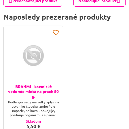
Predchádzajúci produkt
Nasledujúci produkt
Naposledy prezerané produkty
BRAHMI - kozmické
vedomie mletá na prach 50
g.
Podľa ajurvédy má veľký vplyv na
psychiku človeka, zmierňuje
napätie, celkovo upokojuje,
posilňuje organizmus a pamäť,
pôsobí na centrum reči, posilňuje
Skladom
hlas, zlepšuje výslovnosť. Pri
5,50 €
pravidelnom používaní dochádza