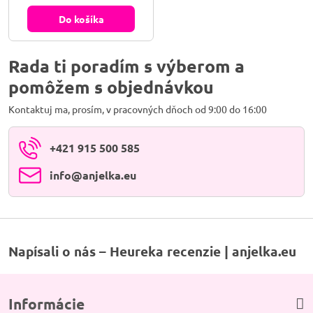
k regenerácii buniek, tkanív,
orgánov, očisťuje krv, zastavuje
Do košíka
krvácanie z nosa. Život sa stáva
plnohodnotný a dlhý.
Rada ti poradím s výberom a
pomôžem s objednávkou
Kontaktuj ma, prosím, v pracovných dňoch od 9:00 do 16:00
+421 915 500 585
info​@anjelka​.eu
Napísali o nás – Heureka recenzie | anjelka.eu
Informácie