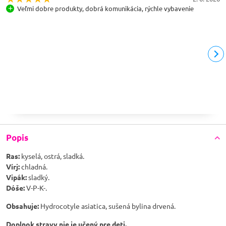
Veľmi dobre produkty, dobrá komunikácia, rýchle vybavenie
Popis
Ras:
kyselá, ostrá, sladká.
Vírj:
chladná.
Vipák:
sladký.
Dóše:
V-P-K-.
Obsahuje:
Hydrocotyle asiatica, sušená bylina drvená.
Doplnok stravy nie je učený pre deti.