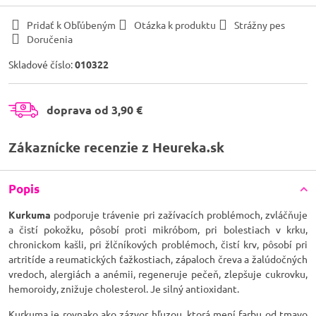
Pridať k Obľúbeným
Otázka k produktu
Strážny pes
Doručenia
Skladové číslo:
010322
doprava od 3,90 €
Zákaznícke recenzie z Heureka.sk
Popis
Kurkuma
podporuje trávenie pri zažívacích problémoch, zvláčňuje
a čistí pokožku, pôsobí proti mikróbom, pri bolestiach v krku,
chronickom kašli, pri žlčníkových problémoch, čistí krv, pôsobí pri
artritíde a reumatických ťažkostiach, zápaloch čreva a žalúdočných
vredoch, alergiách a anémii, regeneruje pečeň, zlepšuje cukrovku,
hemoroidy, znižuje cholesterol. Je silný antioxidant.
Kurkuma je rovnako ako zázvor hľuzou, ktorá mení farbu od tmavo