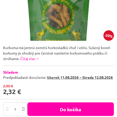
20%
Kurkuma má jemnú zemitú horkosladkú chuť i vôňu. Sušený koreň
kurkumy je vhodný pre čerstvé namletie kurkumového prášku či
strúhanie.
Čítaj viac
Skladom
Predpokladané doručenie:
Utorok
11.08.2026 −
Streda
12.08.2026
2,90 €
2,32 €
Do košíka