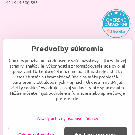
+421 915 500 585
Predvoľby súkromia
Cookies používame na zlepšenie vašej návštevy tejto webovej
stránky, analýzu jej výkonnosti a zhromažďovanie údajov o jej
používaní. Na tento účel môžeme použiť nástroje a služby
tretích strán a zhromaždené údaje sa môžu preniesť k
partnerom v EÚ, alebo iných krajinách. Kliknutím na „Prijať
všetky cookies“ vyjadrujete svoj súhlas s týmto spracovaním.
Nižšie môžete nájsť podrobné informácie alebo upraviť svoje
preferencie.
Zásady ochrany osobných údajov
©
2026
ANJELKA, s.r.o.
Predvoľby súkromia
Odmietnuť všetko
Zásady ochrany osobných údajov
Prijať všetky cookies