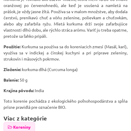
oranžovej po červenohnedú, ale keď je usušená a namletá na
prášok, je vždy jasne žltá. Používa sa v malom množstve, aby dodala
čerstvú, prenikavú chuť a vôňu zelenine, polievkam a chuťovkám,
alebo aby zafarbila ryžu. Mletá kurkuma drží svoje zafarbujúce
vlastnosti dlhú dobu, ale rýchlo stráca arómu. Variť ju treba opatrne,
pretože sa ľahko pripáli.
Použitie:
Kurkuma sa používa sa do koreniacich zmesí (Masál, karí),
využíva sa v indickej a čínskej kuchyni a pri príprave zeleniny,
strukovín i mäsových pokrmov.
Zloženie:
kurkuma dlhá (Curcuma longa)
Balenie:
50 g
Krajina pôvodu:
India
Toto korenie pochádza z ekologického poľnohospodárstva a spĺňa
prísne pravidlá pre označenie BIO.
Viac z kategórie
Koreniny