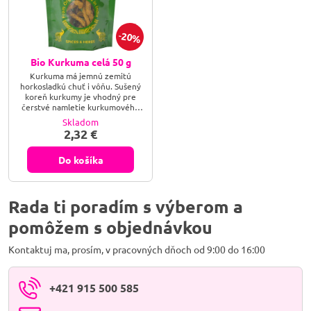
20%
Bio Kurkuma celá 50 g
Kurkuma má jemnú zemitú
horkosladkú chuť i vôňu. Sušený
koreň kurkumy je vhodný pre
čerstvé namletie kurkumového
prášku či strúhanie.
Skladom
2,32 €
Do košíka
Rada ti poradím s výberom a
pomôžem s objednávkou
Kontaktuj ma, prosím, v pracovných dňoch od 9:00 do 16:00
+421 915 500 585