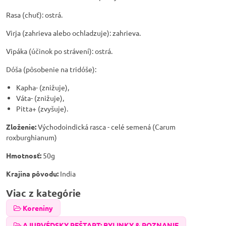
Rasa (chuť): ostrá.
Virja (zahrieva alebo ochladzuje): zahrieva.
Vipáka (účinok po strávení): ostrá.
Dóša (pôsobenie na tridóše):
Kapha- (znižuje),
Váta- (znižuje),
Pitta+ (zvyšuje).
Zloženie:
Východoindická rasca - celé semená (Carum
roxburghianum)
Hmotnosť:
50g
Krajina pôvodu:
India
Viac z kategórie
Koreniny
AJURVÉDSKY REŠTART: BYLINKY & POZNANIE