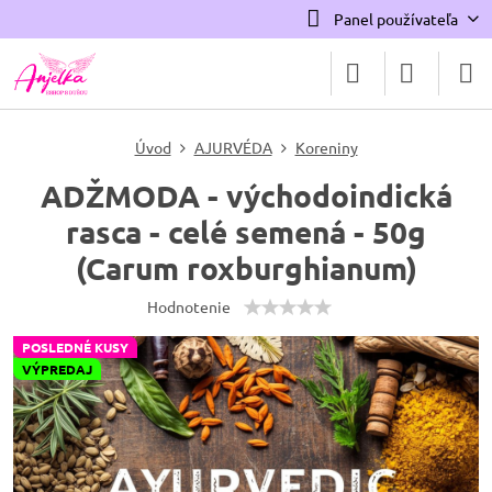
Panel používateľa
Úvod
AJURVÉDA
Koreniny
ADŽMODA - východoindická
rasca - celé semená - 50g
(Carum roxburghianum)
Hodnotenie
POSLEDNÉ KUSY
VÝPREDAJ