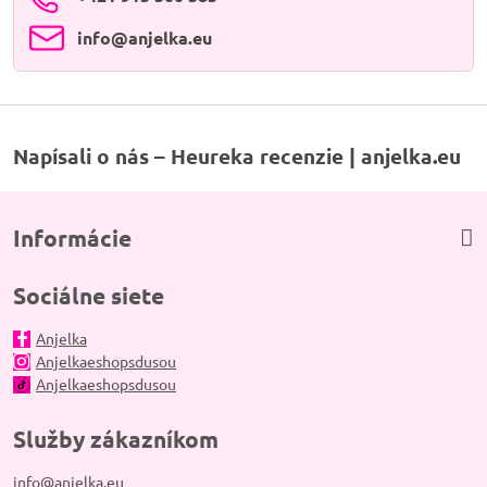
info​@anjelka​.eu
Napísali o nás – Heureka recenzie | anjelka.eu
Informácie
Sociálne siete
Anjelka
Anjelkaeshopsdusou
Anjelkaeshopsdusou
Služby zákazníkom
info@anjelka.eu