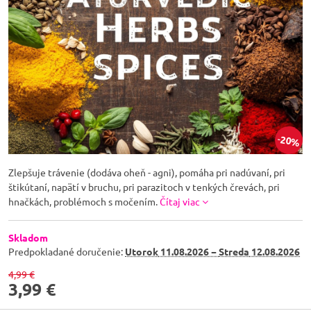
20%
Zlepšuje trávenie (dodáva oheň - agni), pomáha pri nadúvaní, pri
štikútaní, napätí v bruchu, pri parazitoch v tenkých črevách, pri
hnačkách, problémoch s močením.
Čítaj viac
Skladom
Predpokladané doručenie:
Utorok
11.08.2026 −
Streda
12.08.2026
4,99 €
3,99 €