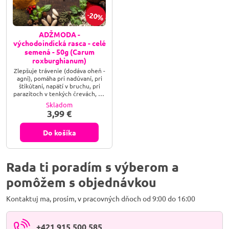
20%
ADŽMODA -
východoindická rasca - celé
semená - 50g (Carum
roxburghianum)
Zlepšuje trávenie (dodáva oheň -
agni), pomáha pri nadúvaní, pri
štikútaní, napätí v bruchu, pri
parazitoch v tenkých črevách, pri
hnačkách, problémoch s
Skladom
močením.
3,99 €
Do košíka
Rada ti poradím s výberom a
pomôžem s objednávkou
Kontaktuj ma, prosím, v pracovných dňoch od 9:00 do 16:00
+421 915 500 585