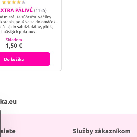
EXTRA PÁLIVÉ
(1135)
né mleté. Je súčasťou väčšiny
í korenia, používa sa do omáčok,
pečení, do sabdží, dálov, piklís,
í i mäsitých pokrmov.
Skladom
1,50 €
Do košíka
lka.eu
 siete
Služby zákazníkom