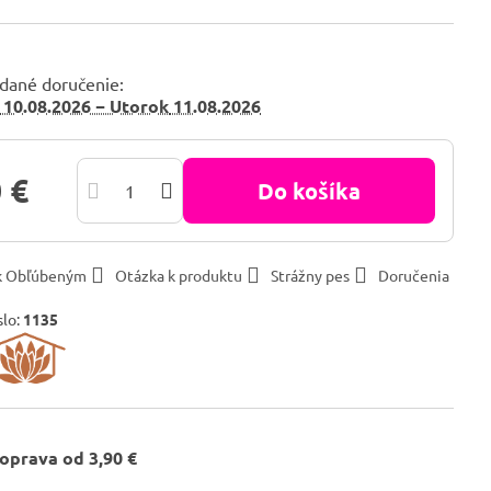
dané doručenie:
10.08.2026 −
Utorok
11.08.2026
 €
Do košíka
 k Obľúbeným
Otázka k produktu
Strážny pes
Doručenia
slo:
1135
oprava od 3,90 €