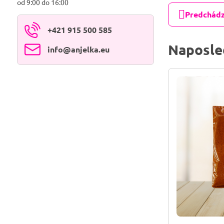
od 9:00 do 16:00
Predchádz
+421 915 500 585
Naposle
info​@anjelka​.eu