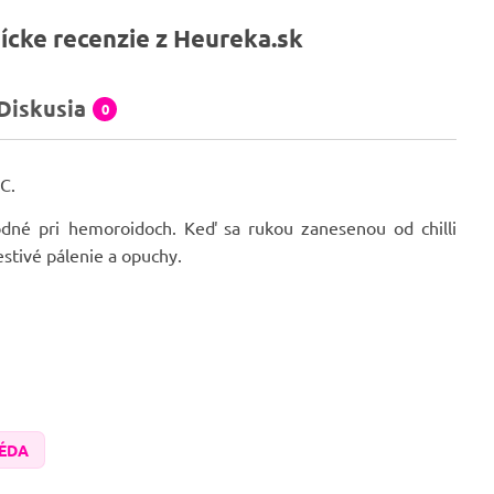
ícke recenzie z Heureka.sk
Diskusia
0
 C.
odné pri hemoroidoch. Keď sa rukou zanesenou od chilli
estivé pálenie a opuchy.
ÉDA