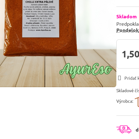
Skladom
Predpokla
Pondelok
1,50
Pridať
Skladové čí
Výrobca:
d