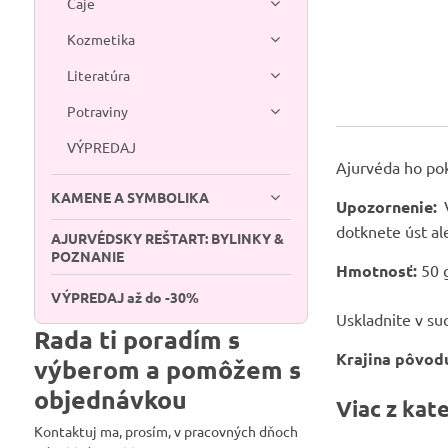
Čaje
Kozmetika
Literatúra
Potraviny
VÝPREDAJ
Ajurvéda ho pok
KAMENE A SYMBOLIKA
Upozornenie:
V
dotknete úst al
AJURVÉDSKY REŠTART: BYLINKY &
POZNANIE
Hmotnosť:
50 
VÝPREDAJ až do -30%
Uskladnite v su
Rada ti poradím s
Krajina pôvod
výberom a pomôžem s
objednávkou
Viac z kat
Kontaktuj ma, prosím, v pracovných dňoch