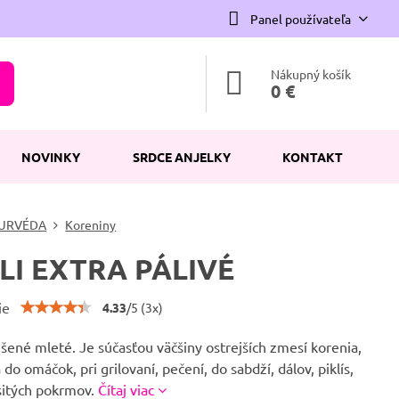
Panel používateľa
Nákupný košík
0 €
NOVINKY
SRDCE ANJELKY
KONTAKT
URVÉDA
Koreniny
LI EXTRA PÁLIVÉ
ie
4.33
/
5
(
3
x)
šené mleté. Je súčasťou väčšiny ostrejších zmesí korenia,
 do omáčok, pri grilovaní, pečení, do sabdží, dálov, piklís,
äsitých pokrmov.
Čítaj viac