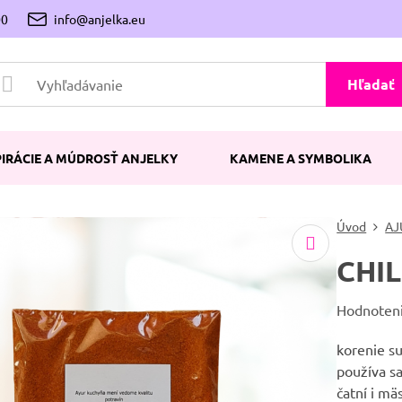
00
info@anjelka.eu
Hľadať
PIRÁCIE A MÚDROSŤ ANJELKY
KAMENE A SYMBOLIKA
Úvod
AJ
CHIL
Hodnoten
korenie su
používa sa
čatní i m