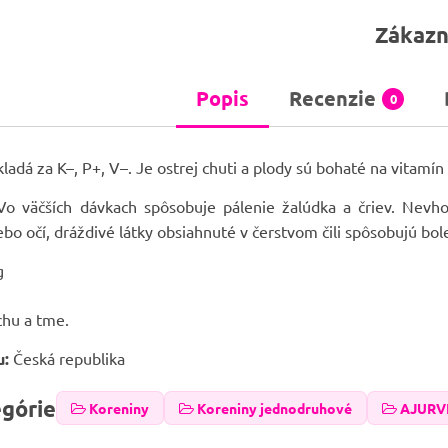
Zákazn
Popis
Recenzie
0
ladá za K–, P+, V–. Je ostrej chuti a plody sú bohaté na vitamín
o väčších dávkach spôsobuje pálenie žalúdka a čriev. Nevh
ebo očí, dráždivé látky obsiahnuté v čerstvom čili spôsobujú bol
g
chu a tme.
u:
Česká republika
egórie
Koreniny
Koreniny jednodruhové
AJURV