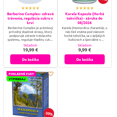
Berberine Complex- zdravé
Karela Kapsule (Horká
trávenie, regulácia cukru v
tekvička) - záruka do
krvi
08/2026
Berberine Complex je prémiový
Karela (Momordica charantia), u
prírodný doplnok stravy, ktorý
nás tiež známa pod názvom
podporuje zdravie tráviaceho
horká tekvička, sa v ázijských
systému, reguluje hladinu cukru
kultúrach a špeciálne v
v krvi a posilňuje imunitný
ajurvédskej medicíne dlhodobo
Skladom
Skladom
systém. Tento produkt obsahuje
používa na podporu liečby
19,99 €
9,99 €
vysoko kvalitný berberín, ktorý je
diabetu, najmä u ľudí, ktorí
známy svojimi silnými
neužívajú inzulín a tiež na
protizápalovými,
podporu liečby psoriázy.
Do košíka
Do košíka
antimikrobiálnymi a
Ajurvéda označuje horkú
antioxidačnými vlastnosťami.
tekvičku za jeden z najlepších
Berberine Complex pomáha pri
prírodných prostriedkov na
POSLEDNÉ KUSY
detoxikácii tela, zlepšuje
kontrolu cukru v krvi. Patrí tiež
trávenie a podporuje zdravú
medzi najlepšie prírodné...
VÝPREDAJ
hladinu...
30%