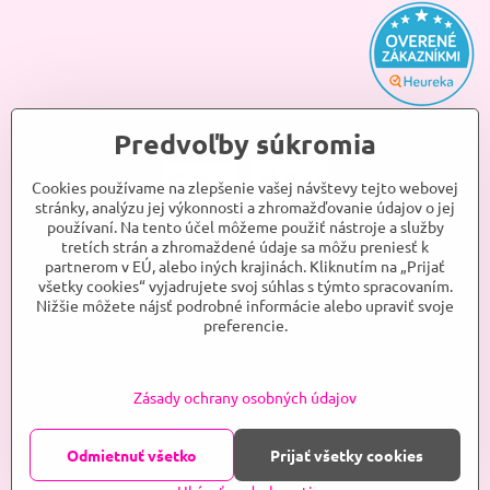
Predvoľby súkromia
Cookies používame na zlepšenie vašej návštevy tejto webovej
stránky, analýzu jej výkonnosti a zhromažďovanie údajov o jej
používaní. Na tento účel môžeme použiť nástroje a služby
tretích strán a zhromaždené údaje sa môžu preniesť k
partnerom v EÚ, alebo iných krajinách. Kliknutím na „Prijať
všetky cookies“ vyjadrujete svoj súhlas s týmto spracovaním.
Nižšie môžete nájsť podrobné informácie alebo upraviť svoje
preferencie.
Zásady ochrany osobných údajov
©
2026
ANJELKA, s.r.o.
Odmietnuť všetko
Prijať všetky cookies
Predvoľby súkromia
Zásady ochrany osobných údajov
Podmienky používania