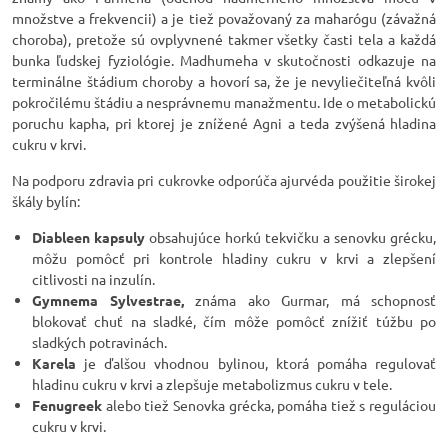
množstve a frekvencii) a je tiež považovaný za maharógu (závažná
choroba), pretože sú ovplyvnené takmer všetky časti tela a každá
bunka ľudskej fyziológie. Madhumeha v skutočnosti odkazuje na
terminálne štádium choroby a hovorí sa, že je nevyliečiteľná kvôli
pokročilému štádiu a nesprávnemu manažmentu. Ide o metabolickú
poruchu kapha, pri ktorej je znížené Agni a teda zvýšená hladina
cukru v krvi.
Na podporu zdravia pri cukrovke odporúča ajurvéda použitie širokej
škály bylín:
Diableen kapsuly
obsahujúce horkú tekvičku a senovku grécku,
môžu pomôcť pri kontrole hladiny cukru v krvi a zlepšení
citlivosti na inzulín.
Gymnema Sylvestrae,
známa ako Gurmar, má schopnosť
blokovať chuť na sladké, čím môže pomôcť znížiť túžbu po
sladkých potravinách.
Karela
je ďalšou vhodnou bylinou, ktorá pomáha regulovať
hladinu cukru v krvi a zlepšuje metabolizmus cukru v tele.
Fenugreek
alebo tiež Senovka grécka, pomáha tiež s reguláciou
cukru v krvi.