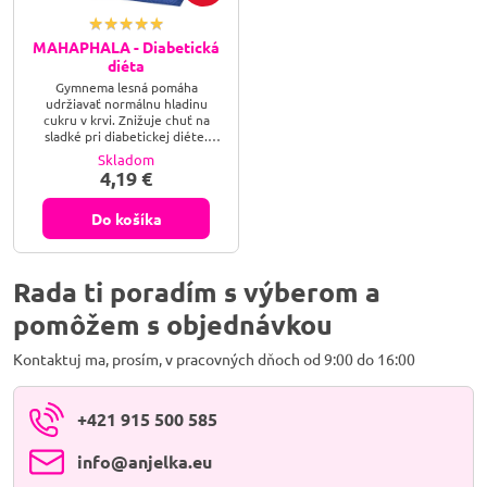
MAHAPHALA - Diabetická
diéta
Gymnema lesná pomáha
udržiavať normálnu hladinu
cukru v krvi. Znižuje chuť na
sladké pri diabetickej diéte.
Tinospóra srdcolistá podporuje
Skladom
optimálny metabolizmus cukrov.
4,19 €
Bazalka svätá podporuje
vylučovanie vody z organizmu.
Zvyšuje vitalitu a posilňuje
Do košíka
imunitný systém.
Rada ti poradím s výberom a
pomôžem s objednávkou
Kontaktuj ma, prosím, v pracovných dňoch od 9:00 do 16:00
+421 915 500 585
info​@anjelka​.eu