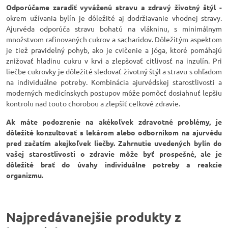
Odporúčame zaradiť vyváženú stravu a zdravý životný štýl -
okrem užívania bylín je dôležité aj dodržiavanie vhodnej stravy.
Ajurvéda odporúča stravu bohatú na vlákninu, s minimálnym
množstvom rafinovaných cukrov a sacharidov. Dôležitým aspektom
je tiež pravidelný pohyb, ako je cvičenie a jóga, ktoré pomáhajú
znižovať hladinu cukru v krvi a zlepšovať citlivosť na inzulín. Pri
liečbe cukrovky je dôležité sledovať životný štýl a stravu s ohľadom
na individuálne potreby. Kombinácia ajurvédskej starostlivosti a
moderných medicínskych postupov môže pomôcť dosiahnuť lepšiu
kontrolu nad touto chorobou a zlepšiť celkové zdravie.
Ak máte podozrenie na akékoľvek zdravotné problémy, je
dôležité konzultovať s lekárom alebo odborníkom na ajurvédu
pred začatím akejkoľvek liečby. Zahrnutie uvedených bylín do
vašej starostlivosti o zdravie môže byť prospešné, ale je
dôležité brať do úvahy individuálne potreby a reakcie
organizmu.
Najpredávanejšie produkty z