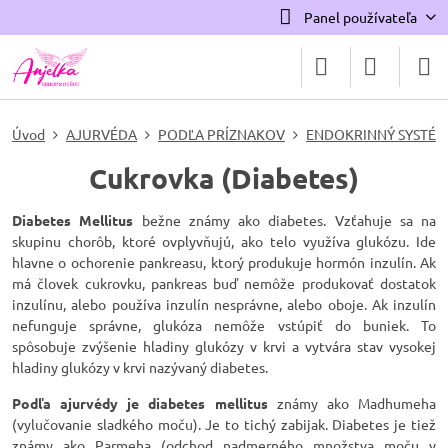
Panel používateľa
Úvod
AJURVÉDA
PODĽA PRÍZNAKOV
ENDOKRINNÝ SYSTÉM
Cukrovka (Diabetes)
Diabetes Mellitus
bežne známy ako diabetes. Vzťahuje sa na
skupinu chorôb, ktoré ovplyvňujú, ako telo využíva glukózu. Ide
hlavne o ochorenie pankreasu, ktorý produkuje hormón inzulín. Ak
má človek cukrovku, pankreas buď nemôže produkovať dostatok
inzulínu, alebo používa inzulín nesprávne, alebo oboje. Ak inzulín
nefunguje správne, glukóza nemôže vstúpiť do buniek. To
spôsobuje zvýšenie hladiny glukózy v krvi a vytvára stav vysokej
hladiny glukózy v krvi nazývaný diabetes.
Podľa ajurvédy je diabetes mellitus
známy ako Madhumeha
(vylučovanie sladkého moču). Je to tichý zabijak. Diabetes je tiež
známy ako Parmeha (odchod nadmerného množstva moču v