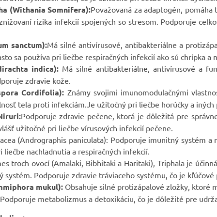
a (Withania Somnifera):
Považovaná za adaptogén, pomáha tel
 znižovaní rizika infekcií spojených so stresom. Podporuje celk
um sanctum):
Má silné antivírusové, antibakteriálne a protizáp
sto sa používa pri liečbe respiračných infekcií ako sú chrípka a 
rachta indica):
Má silné antibakteriálne, antivírusové a fun
dporuje zdravie kože.
spora Cordifolia):
Známy svojimi imunomodulačnými vlastnosťa
nosť tela proti infekciám.Je užitočný pri liečbe horúčky a iných 
iruri:
Podporuje zdravie pečene, ktorá je dôležitá pre správ
lášť užitočné pri liečbe vírusových infekcií pečene.
nacea (Andrographis paniculata): Podporuje imunitný systém a m
i liečbe nachladnutia a respiračných infekcií.
s troch ovocí (Amalaki, Bibhitaki a Haritaki), Triphala je účinná 
ný systém. Podporuje zdravie tráviaceho systému, čo je kľúčové 
mmiphora mukul):
Obsahuje silné protizápalové zložky, ktoré 
. Podporuje metabolizmus a detoxikáciu, čo je dôležité pre ud