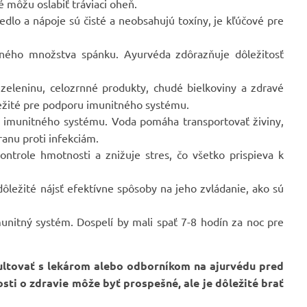
é môžu oslabiť tráviaci oheň.
edlo a nápoje sú čisté a neobsahujú toxíny, je kľúčové pre
čného množstva spánku. Ayurvéda zdôrazňuje dôležitosť
eleninu, celozrnné produkty, chudé bielkoviny a zdravé
ôležité pre podporu imunitného systému.
u imunitného systému. Voda pomáha transportovať živiny,
ranu proti infekciám.
ontrole hmotnosti a znižuje stres, čo všetko prispieva k
ôležité nájsť efektívne spôsoby na jeho zvládanie, ako sú
itný systém. Dospelí by mali spať 7-8 hodín za noc pre
ultovať s lekárom alebo odborníkom na ajurvédu pred
osti o zdravie môže byť prospešné, ale je dôležité brať