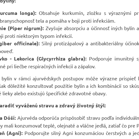
byliny:
urcuma longa):
Obsahuje kurkumín, zložku s výraznými pro
branyschopnosť tela a pomáha v boji proti infekciám.
nie (Piper nigrum):
Zvyšuje absorpciu a účinnosť iných bylín a
ji proti niektorým typom infekcií.
iber officinale):
Silný protizápalový a antibakteriálny účinok
poveď.
vko - Lekorica (Glycyrrhiza glabra):
Podporuje imunitný sy
né pri liečbe respiračných infekcií a zápalov.
o bylín v rámci ajurvédskych postupov môže výrazne prispieť 
šak dôležité konzultovať použitie bylín a ich kombinácií so 
é lieky alebo existujú špecifické zdravotné obavy.
adiť vyváženú stravu a zdravý životný štýl:
a Dóší:
Ajurvéda odporúča prispôsobiť stravu podľa individuálne
 mali konzumovať teplé, olejnaté a vláčne jedlá, zatiaľ čo pre P
eň (Agni):
Podporujte silný Agni konzumáciou čerstvých a jedn