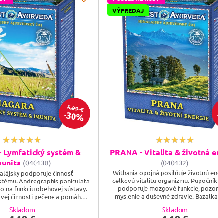
VÝPREDAJ
5,99 €
30%
 Lymfatický systém &
PRANA - Vitalita & životná e
munita
(040138)
(040132)
Withania opojná posilňuje životnú en
alájsky podporuje činnosť
celkovú vitalitu organizmu. Pupočník 
stému. Andrographis paniculata
podporuje mozgové funkcie, pozor
vo na funkciu obehovej sústavy.
myslenie a duševné zdravie. Bazalka
avej činnosti pečene a pomáha s
priaznivo pôsobí na zdravie dýchacích
. Ďumbier lekársky aktivuje
Skladom
Skladom
srdcovú činnosť. Oman pravý má upok
obranyschopnosť organizmu.