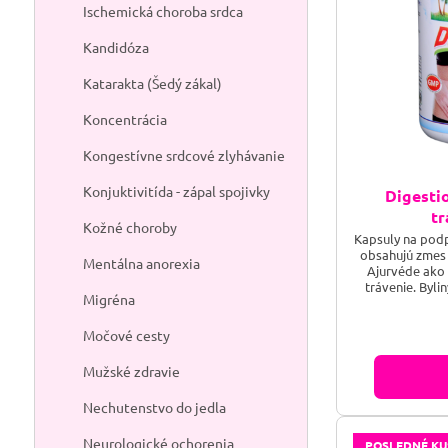
Ischemická choroba srdca
Kandidóza
Katarakta (Šedý zákal)
Koncentrácia
Kongestívne srdcové zlyhávanie
Konjuktivitída - zápal spojivky
Digesti
tr
Kožné choroby
Kapsuly na podp
obsahujú zmes 
Mentálna anorexia
Ajurvéde ako 
trávenie. Byli
Migréna
Piepor udržiav
žalúdku a pomá
Močové cesty
jedla. Tieto by
regulujú kyslos
sú zlož
Mužské zdravie
Nechutenstvo do jedla
Neurologické ochorenia
POSLEDNÉ KU