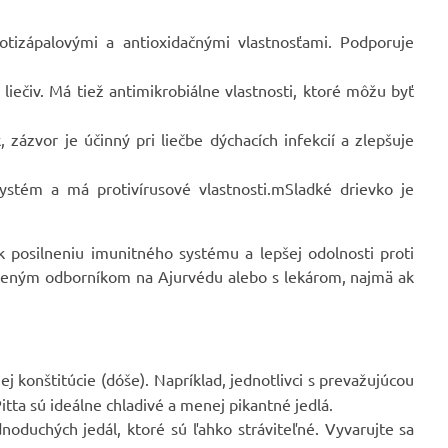
tizápalovými a antioxidačnými vlastnosťami. Podporuje
 liečiv. Má tiež antimikrobiálne vlastnosti, ktoré môžu byť
, zázvor je účinný pri liečbe dýchacích infekcií a zlepšuje
stém a má protivírusové vlastnosti.mSladké drievko je
k posilneniu imunitného systému a lepšej odolnosti proti
skúseným odborníkom na Ajurvédu alebo s lekárom, najmä ak
j konštitúcie (dóše). Napríklad, jednotlivci s prevažujúcou
itta sú ideálne chladivé a menej pikantné jedlá.
oduchých jedál, ktoré sú ľahko stráviteľné. Vyvarujte sa