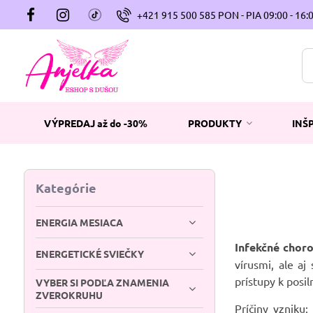
+421 915 500 585 PON - PIA 09:00 - 16:
VÝPREDAJ až do -30%
PRODUKTY
INŠ
Kategórie
ENERGIA MESIACA
Infekčné chor
ENERGETICKÉ SVIEČKY
vírusmi, ale a
prístupy k posi
VYBER SI PODĽA ZNAMENIA
ZVEROKRUHU
Príčiny vzniku: