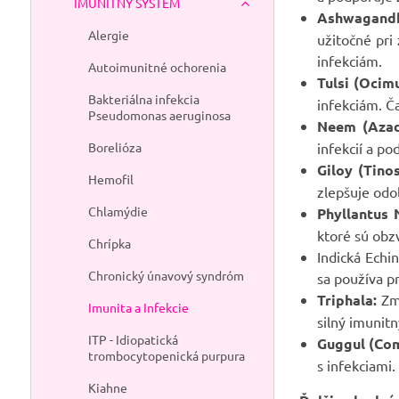
IMUNITNÝ SYSTÉM
Ashwagandh
Alergie
užitočné pri
infekciám.
Autoimunitné ochorenia
Tulsi (Ocim
Bakteriálna infekcia
infekciám. Ča
Pseudomonas aeruginosa
Neem (Azadi
Borelióza
infekcií a po
Giloy (Tino
Hemofil
zlepšuje odol
Chlamýdie
Phyllantus N
ktoré sú obzv
Chrípka
Indická Echi
Chronický únavový syndróm
sa používa pr
Triphala:
Zme
Imunita a Infekcie
silný imunit
ITP - Idiopatická
Guggul (Co
trombocytopenická purpura
s infekciami
Kiahne