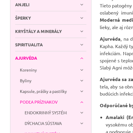
ANJELI
Tieto patogény 
oslabený imuni
ŠPERKY
Moderná medi
lieky, ale aj rô
KRYŠTÁLY A MINERÁLY
Ajurvéda
, na 
SPIRITUALITA
Kapha. Každý ty
infekciám. Napr
AJURVÉDA
spojené s teplo
Slabý Agni môže
Koreniny
Ajurvéda sa z
Byliny
tela, aby sa ob
Kapsule, prášky a pastilky
budúcich infekc
PODĽA PRÍZNAKOV
Odporúčané by
ENDOKRINNÝ SYSTÉM
Amalaki (Em
DÝCHACIA SÚSTAVA
vysokému obs
a podporuje z