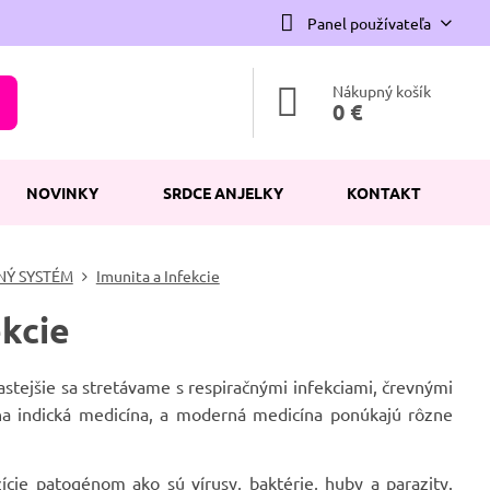
Panel používateľa
Nákupný košík
0 €
NOVINKY
SRDCE ANJELKY
KONTAKT
NÝ SYSTÉM
Imunita a Infekcie
ekcie
astejšie sa stretávame s respiračnými infekciami, črevnými
vna indická medicína, a moderná medicína ponúkajú rôzne
ície patogénom ako sú vírusy, baktérie, huby a parazity.