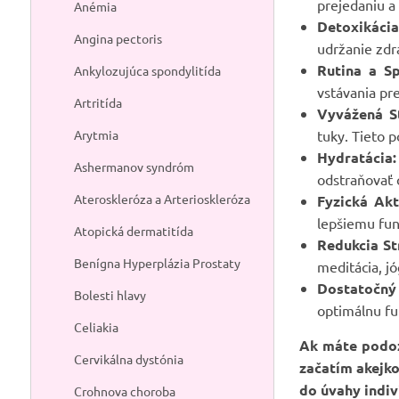
prejedaniu a
Anémia
Detoxikácia
Angina pectoris
udržanie zd
Rutina a S
Ankylozujúca spondylitída
vstávania pr
Artritída
Vyvážená S
Arytmia
tuky. Tieto 
Hydratácia:
Ashermanov syndróm
odstraňovať o
Ateroskleróza a Arterioskleróza
Fyzická Akt
lepšiemu fu
Atopická dermatitída
Redukcia St
Benígna Hyperplázia Prostaty
meditácia, jó
Dostatočný
Bolesti hlavy
optimálnu fu
Celiakia
Ak máte podoz
Cervikálna dystónia
začatím akejko
do úvahy indiv
Crohnova choroba