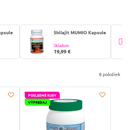
apsule
Shilajit MUMIO Kapsule
Skladom
19,99 €
8
položiek
POSLEDNÉ KUSY
VÝPREDAJ