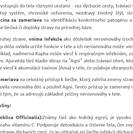
vstupujú do tela rôznymi cestami - cez dýchacie cesty, tráviac
tný systém, chronické ochorenia, nezdravý životný štýl, st
cína sa zameriava
na identifikáciu konkrétneho patogénu a p
zne liečivá či doplnky stravy na prírodnej báze.
druhej strane,
vníma infekcie
ako dôsledok nerovnováhy troch z
p dóša ovláda určité funkcie v tele a ich nerovnováha môže v
íklad, nadmerná Kapha môže viesť k respiračným infekciám, za
m. Ajurvéda tiež kladie dôraz na "Agni" alebo tráviaci oheň, k
 viesť k akumulácii toxínov (Ama) v tele, čo oslabuje obranyscho
ameriava
na celostný prístup k liečbe, ktorý zahŕňa zmeny strav
novila rovnováha dóš a posilnil Agni. Tento prístup je zameraný
ií tým, že sa adresujú základné príčiny nerovnováhy v tele.
liny:
blica Officinalis):
Známy tiež ako Indický egreš, je vysoko 
ahu vitamínu C. Podporuje detoxikáciu a čistenie tela, čím z
dravie dýchacích ciest, čo je užitočné pri liečbe infekcií dýchacíc