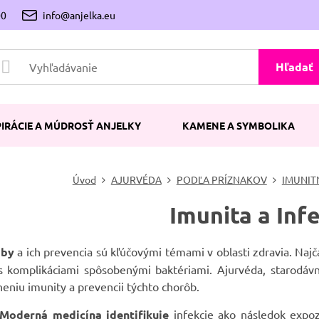
00
info@anjelka.eu
Hľadať
PIRÁCIE A MÚDROSŤ ANJELKY
KAMENE A SYMBOLIKA
Úvod
AJURVÉDA
PODĽA PRÍZNAKOV
IMUNIT
Imunita a Inf
oby
a ich prevencia sú kľúčovými témami v oblasti zdravia. Najč
j s komplikáciami spôsobenými baktériami. Ajurvéda, starodá
lneniu imunity a prevencii týchto chorôb.
Moderná medicína identifikuje
infekcie ako následok expoz