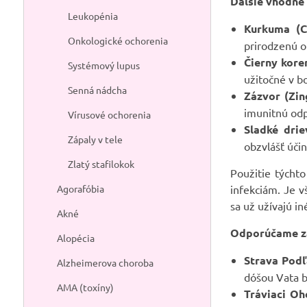
Ďalšie vhodné 
Leukopénia
Kurkuma (C
Onkologické ochorenia
prirodzenú o
Čierny kore
Systémový lupus
užitočné v bo
Senná nádcha
Zázvor (Zing
imunitnú od
Vírusové ochorenia
Sladké drie
Zápaly v tele
obzvlášť účin
Zlatý stafilokok
Použitie týcht
Agorafóbia
infekciám. Je v
sa už užívajú in
Akné
Odporúčame zar
Alopécia
Strava Podľ
Alzheimerova choroba
dóšou Vata by
AMA (toxíny)
Tráviaci Oh