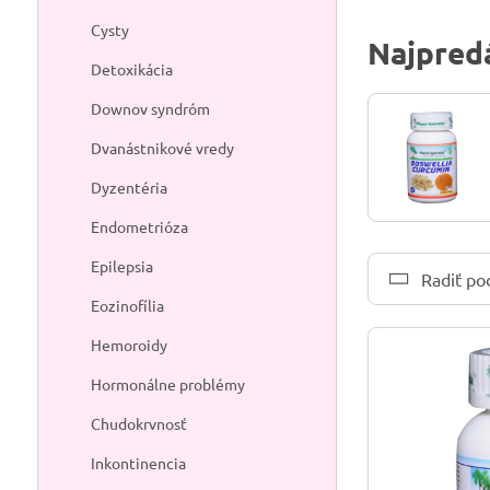
Cysty
Najpredá
Detoxikácia
Downov syndróm
Dvanástnikové vredy
Dyzentéria
Endometrióza
Epilepsia
Radiť po
Eozinofília
Hemoroidy
Hormonálne problémy
Chudokrvnosť
Inkontinencia