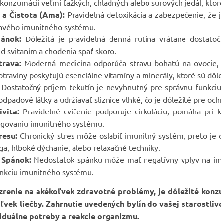
 konzumácii veľmi ťažkých, chladných alebo surových jedál, ktor
 a Čistota (Ama):
Pravidelná detoxikácia a zabezpečenie, že j
ravého imunitného systému.
pánok:
Dôležitá je pravidelná denná rutina vrátane dostato
ed svitaním a chodenia spať skoro.
trava:
Moderná medicína odporúča stravu bohatú na ovocie, z
potraviny poskytujú esenciálne vitamíny a minerály, ktoré sú d
Dostatočný príjem tekutín je nevyhnutný pre správnu funkci
dpadové látky a udržiavať sliznice vlhké, čo je dôležité pre och
ivita:
Pravidelné cvičenie podporuje cirkuláciu, pomáha pri k
ngovaniu imunitného systému.
resu:
Chronický stres môže oslabiť imunitný systém, preto je d
ga, hlboké dýchanie, alebo relaxačné techniky.
 Spánok:
Nedostatok spánku môže mať negatívny vplyv na imun
nkciu imunitného systému.
renie na akékoľvek zdravotné problémy, je dôležité konz
ľvek liečby. Zahrnutie uvedených bylín do vašej starostliv
iduálne potreby a reakcie organizmu.