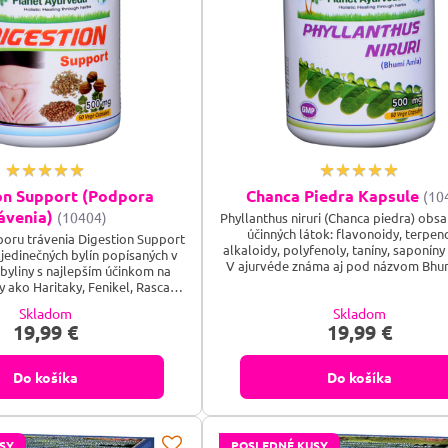
on Support (Podpora
Chanca Piedra Kapsule
(10
ávenia)
(10404)
Phyllanthus niruri (Chanca piedra) obsa
účinných látok: flavonoidy, terpen
oru trávenia Digestion Support
alkaloidy, polyfenoly, taníny, saponíny 
jedinečných bylín popísaných v
V ajurvéde známa aj pod názvom Bhu
byliny s najlepším účinkom na
sa používa najčastejšie na podporu tr
ny ako Haritaky, Fenikel, Rasca,
podporu činnosti pečene. Phyllanthus
ajú prirodzenú PH rovnováhu v
Skladom
Skladom
podporuje funkciu močových ciest a vy
hajú s trávením všetkých typov
19,99 €
19,99 €
funkciu obličiek. Taktiež má priaznivý 
liny spolu synergicky pôsobia a
celkovú obranyschopnosť a...
ť, nadúvanie ako aj zápchu. Toto
ité tráviace problémy,...
Do košíka
Do košíka
SY
POSLEDNÉ KUSY