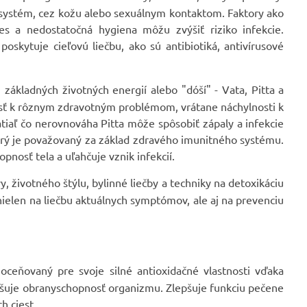
i systém, cez kožu alebo sexuálnym kontaktom. Faktory ako
res a nedostatočná hygiena môžu zvýšiť riziko infekcie.
oskytuje cieľovú liečbu, ako sú antibiotiká, antivírusové
ákladných životných energií alebo "dóší" - Vata, Pitta a
iesť k rôznym zdravotným problémom, vrátane náchylnosti k
tiaľ čo nerovnováha Pitta môže spôsobiť zápaly a infekcie
torý je považovaný za základ zdravého imunitného systému.
pnosť tela a uľahčuje vznik infekcií.
y, životného štýlu, bylinné liečby a techniky na detoxikáciu
 nielen na liečbu aktuálnych symptómov, ale aj na prevenciu
oceňovaný pre svoje silné antioxidačné vlastnosti vďaka
vyšuje obranyschopnosť organizmu. Zlepšuje funkciu pečene
h ciest.