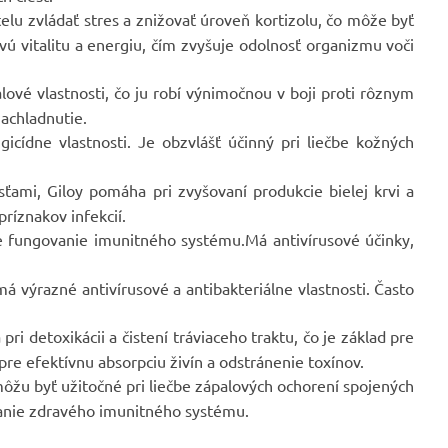
u zvládať stres a znižovať úroveň kortizolu, čo môže byť
ovú vitalitu a energiu, čím zvyšuje odolnosť organizmu voči
alové vlastnosti, čo ju robí výnimočnou v boji proti rôznym
nachladnutie.
gicídne vlastnosti. Je obzvlášť účinný pri liečbe kožných
mi, Giloy pomáha pri zvyšovaní produkcie bielej krvi a
príznakov infekcií.
ne fungovanie imunitného systému.Má antivírusové účinky,
á výrazné antivírusové a antibakteriálne vlastnosti. Často
pri detoxikácii a čistení tráviaceho traktu, čo je základ pre
pre efektívnu absorpciu živín a odstránenie toxínov.
môžu byť užitočné pri liečbe zápalových ochorení spojených
ržanie zdravého imunitného systému.