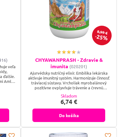
8,99 €
25%
CHYAWANPRASH - Zdravie &
416)
imunita
(020201)
huje veľa
oidy,
Ajurvédsky nutričný elixír. Embilika lekárska
a ďalšie.
aktivuje imunitný systém. Harmonizuje činnosť
mi Amla
tráviacej sústavy. Vrcholiak myrobalánový
ávenia a
pozitívne ovplyvňuje trávenie a črevnú
 niruri
peristaltiku. Prispieva k normálnemu
Skladom
lučovaciu
vyprázdňovaniu. Terminalia chebula
6,74 €
vplyv na
optimalizuje funkcie žalúdočno-črevného
traktu. Prospieva komplexnej imunite črevnej
flóry. Andrographis paniculata priaznivo pôsobí
Do košíka
na optimálnu...