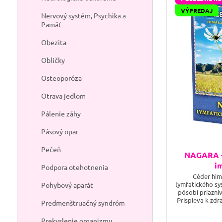
VÝPREDAJ
Nervový systém, Psychika a
Pamäť
Obezita
Obličky
Osteoporóza
Otrava jedlom
Pálenie záhy
Pásový opar
Pečeň
NAGARA -
i
Podpora otehotnenia
Céder him
lymfatického sy
Pohybový aparát
pôsobí priazni
Prispieva k zdr
Predmenštruačný syndróm
prečistením
prirodzenú 
Prekyslenie organizmu