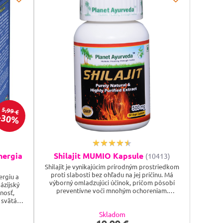
5,99 €
30%
nergia
Shilajit MUMIO Kapsule
(10413)
Shilajit je vynikajúcim prírodným prostriedkom
proti slabosti bez ohľadu na jej príčinu. Má
ergiu a
výborný omladzujúci účinok, pričom pôsobí
ázijský
preventívne voči mnohým ochoreniam.
nosť,
Najdôležitejším zdrojom jeho účinnosti je to, že
 svätá
je bohatý na humusové zložky, ktorých efekt
 ciest a
Skladom
môžete pocítiť u väčšiny ochorení po 5-10 dňoch
ojujúci
pravidelného užívania. Ajurvédski lekári volajú