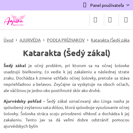
Panel používateľa
Úvod
AJURVÉDA
PODĽA PRÍZNAKOV
Katarakta (Šedý zákal)
Katarakta (Šedý zákal)
Šedý zákal
je očný problém, pri ktorom sa na očnej šošovke
usadzujú bielkoviny, čo vedie k jej zakaleniu a následnej strate
zraku. Dochádza k zmene vzhľadu očnej šošovky, pretože sa stáva
nepriehľadnou a belavou. Zvyčajne sa vyskytuje na oboch očiach,
ale väčšinou je jedno oko postihnuté skôr ako druhé.
Ajurvédsky pohľad -
Šedý zákal označovaný ako Linga nasha je
spôsobený zvýšenou vata dóšou, ktorá spôsobuje vysušovanie očnej
šošovky. Šošovka stráca scoju prirodzenú vlhkosť a dochádza k jej
zakaleniu. Tento jav sa dá veľmi dobre odstrániť pomocou
ajurvédskych bylín