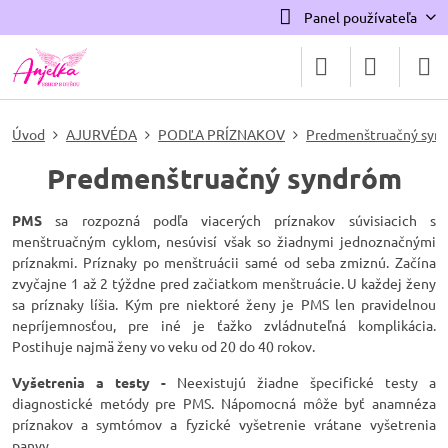
Panel používateľa
Úvod
AJURVÉDA
PODĽA PRÍZNAKOV
Predmenštruačný syn
Predmenštruačný syndróm
PMS
sa rozpozná podľa viacerých príznakov súvisiacich s
menštruačným cyklom, nesúvisí však so žiadnymi jednoznačnými
príznakmi. Príznaky po menštruácii samé od seba zmiznú. Začína
zvyčajne 1 až 2 týždne pred začiatkom menštruácie. U každej ženy
sa príznaky líšia. Kým pre niektoré ženy je PMS len pravidelnou
nepríjemnosťou, pre iné je ťažko zvládnuteľná komplikácia.
Postihuje najmä ženy vo veku od 20 do 40 rokov.
Vyšetrenia a testy -
Neexistujú žiadne špecifické testy a
diagnostické metódy pre PMS. Nápomocná môže byť anamnéza
príznakov a symtómov a fyzické vyšetrenie vrátane vyšetrenia
panvy.