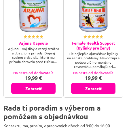
Arjuna Kapsule
Female Health Support
(Bylinky pre ženy)
Arjuna: Tvoj silný a verný strážca
srdca z lona prírody. Dopraj
Tie najlepšie ajurvédske bylinky
svojmu srdcu silu, ktorú mu
na ženské problémy. Navodzujú a
príroda darovala pred tisíckami
podporujú hormonálnu
rokov. Udržuj svoj životný motor
rovnováhu, pomáhajú pri
v dokonalej kondícii, stabilizuj
problémoch s menštruáciou
Na ceste od dodávateľa
Na ceste od dodávateľa
svoj tlak a pocíť pokoj, ktorý
(príliš krátky alebo dlhý
19,99 €
19,99 €
prichádza s pevným zdravím!
menštruačný cyklus, príliš silná či
Arjuna je v ajurvéde
slabá menštruácia, bolestivá
najuznávanejším tonikom pre
menštruácia atď.)
Zobraziť
Zobraziť
srdce, ktoré prirodzenou cestou
posilňuje srdcový sval, podporuje
zdravý krvný obeh a pomáha...
Rada ti poradím s výberom a
pomôžem s objednávkou
Kontaktuj ma, prosím, v pracovných dňoch od 9:00 do 16:00