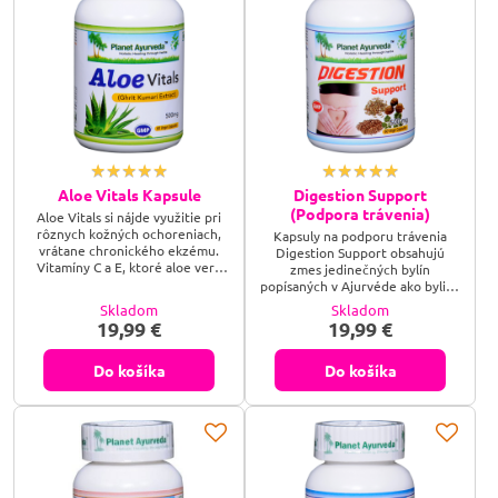
Aloe Vitals Kapsule
Digestion Support
(Podpora trávenia)
Aloe Vitals si nájde využitie pri
rôznych kožných ochoreniach,
Kapsuly na podporu trávenia
vrátane chronického ekzému.
Digestion Support obsahujú
Vitamíny C a E, ktoré aloe vera
zmes jedinečných bylín
obsahuje, pomáhajú koži
popísaných v Ajurvéde ako byliny
zregenerovať sa po zápale, ktorý
s najlepším účinkom na trávenie.
Skladom
Skladom
sprevádza mnohé kožné
Byliny ako Haritaky, Fenikel,
19,99 €
19,99 €
ochorenia. Pomáha zvlhčovať
Rasca, Piepor udržiavajú
pokožku – udržiava suchú kožu
prirodzenú PH rovnováhu v
dostatočne hydratovanú.
žalúdku a pomáhajú s trávením
Do košíka
Do košíka
Podporuje zdravú obnovu kože a
všetkých typov jedla. Tieto byliny
pomáha koži efektívne tvoriť
spolu synergicky pôsobia a
obrannú bariéru.
regulujú kyslosť, nadúvanie ako aj
zápchu. Toto sú zložité tráviace
problémy,...