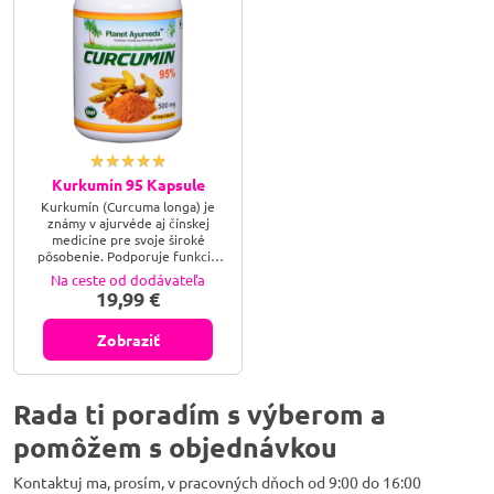
Kurkumín 95 Kapsule
Kurkumín (Curcuma longa) je
známy v ajurvéde aj čínskej
medicíne pre svoje široké
pôsobenie. Podporuje funkciu
pečene aj imunitného systému,
Na ceste od dodávateľa
prispieva tiež k duševnej pohode.
19,99 €
Má antiparazitické,
antimykotické a antibiotické
účinky. Zlepšuje neurologické
Zobraziť
problémy. Zmierňuje reumatické
bolesti kĺbov a uvoľňuje napätie v
svaloch. Má silný antioxidačný
účinok. Pomáha pri detoxikácii
Rada ti poradím s výberom a
organizmu
pomôžem s objednávkou
Kontaktuj ma, prosím, v pracovných dňoch od 9:00 do 16:00