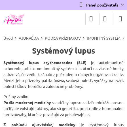
Panel používateľa
Úvod
AJURVÉDA
PODĽA PRÍZNAKOV
IMUNITNÝ SYSTÉM
Systémový lupus
Systémový lupus erythematodes (SLE)
je autoimunitné
ochorenie, pri ktorom imunitný systém tela útočí na vlastné bunky
a tkanivá, čo vedie k zápalu a poškodeniu rôznych orgánov a tkanív.
Medzi jeho príznaky patria únava, svalová bolesť, vyrážky na tvári,
bolesti kĺbov, horúčka a žalúdočné problémy.
Príčiny vzniku:
Podľa modernej medicíny
sa príčiny lupusu zatiaľ nedokážu presne
určiť, ale existujú faktory, ako sú genetika, prostredie a hormonálne
nerovnováhy, ktoré sa považujú za prispievajúce.
Z pohľadu ajurvédskej medicíny
je systémový lupus