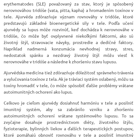
erythematodes (SLE) považovaný za stav, ktorý je spôsobený
nerovnováhou tridóše (vata, pitta, kapha) a hromadením toxínov v
tele. Ajurvéda zdôrazňuje význam rovnováhy v tridóše, ktoré
predstavujú základné bioenergetické sily v tele. Podľa učení
ajurvédy sa lupus môže rozvinúť, keď dochádza k nerovnováhe v
tridóše, čo môže byť ovplyvnené niekoľkými faktormi, ako sú
životný štýl, stravovacie návyky, prostredie a dedičné faktory.
Napríklad nadmerná konzumácia nevhodnej stravy, stres,
nedostatok spánku a nezdravý životný štýl môžu viesť k
nerovnováhe v tridóše a následne k zhoršeniu stavu lupusu.
Ajurvédska medicína tiež zdôrazňuje dôležitosť správneho trávenia
a vylučovania toxínov z tela. Ak je tráviaci systém oslabený, môžu sa
toxíny hromadiť v tele, čo môže spôsobiť ďalšie problémy vrátane
autoimunitných ochorení ako lupus.
Celkovo je cieľom ajurvédy dosiahnuť harmóniu v tele a posilniť
imunitný systém, aby sa zabránilo vzniku a zhoršeniu
autoimunitných ochorení vrátane systémového lupusu. To sa
zvyčajne dosahuje prostredníctvom diéty, životného štýlu,
fyzioterapie, bylinných liekov a ďalších terapeutických postupov,
ktoré pomáhajú obnoviť rovnováhu v tele a posilniť imunitný