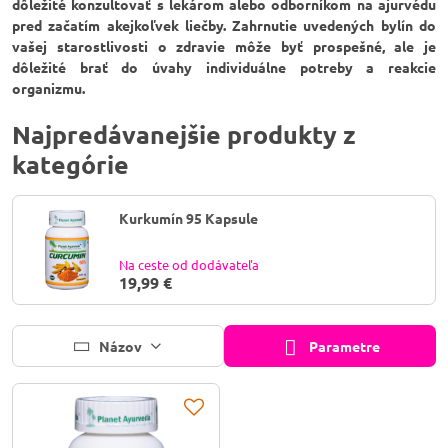
dôležité konzultovať s lekárom alebo odborníkom na ajurvédu
pred začatím akejkoľvek liečby. Zahrnutie uvedených bylín do
vašej starostlivosti o zdravie môže byť prospešné, ale je
dôležité brať do úvahy individuálne potreby a reakcie
organizmu.
Najpredávanejšie produkty z
kategórie
Kurkumín 95 Kapsule
Na ceste od dodávateľa
19,99 €
Názov
Parametre