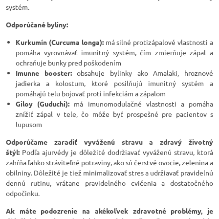
systém.
Odporúčané byliny:
Kurkumín (Curcuma longa):
má silné protizápalové vlastnosti a
pomáha vyrovnávať imunitný systém, čím zmierňuje zápal a
ochraňuje bunky pred poškodením
Imunne booster:
obsahuje bylinky ako Amalaki, hroznové
jadierka a kolostum, ktoré posilňujú imunitný systém a
pomáhajú telu bojovať proti infekciám a zápalom
Giloy (Guduchi):
má imunomodulačné vlastnosti a pomáha
znížiť zápal v tele, čo môže byť prospešné pre pacientov s
lupusom
Odporúčame zaradiť vyváženú stravu a zdravý životný
štýl:
Podľa ajurvédy je dôležité dodržiavať vyváženú stravu, ktorá
zahŕňa ľahko stráviteľné potraviny, ako sú čerstvé ovocie, zelenina a
obilniny. Dôležité je tiež minimalizovať stres a udržiavať pravidelnú
dennú rutinu, vrátane pravidelného cvičenia a dostatočného
odpočinku.
Ak máte podozrenie na akékoľvek zdravotné problémy, je