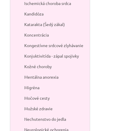
Ischemická choroba srdca
Kandidóza
Katarakta (Šedý zákal)
Koncentrácia
Kongestívne srdcové zlyhávanie
Konjuktivitída - zápal spojivky
Kožné choroby
Mentálna anorexia
Migréna
Močové cesty
Mužské zdravie
Nechutenstvo do jedla
Neurologické ochorenia