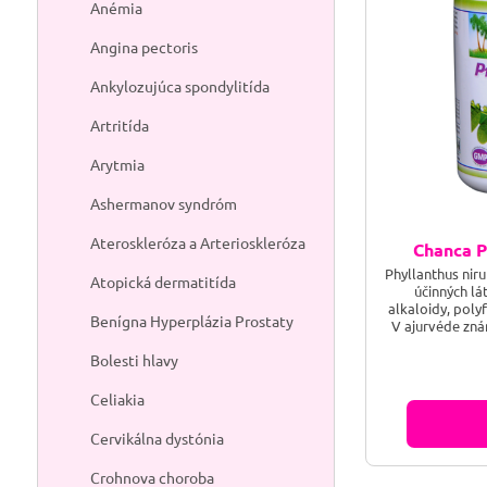
Anémia
Angina pectoris
Ankylozujúca spondylitída
Artritída
Arytmia
Ashermanov syndróm
Ateroskleróza a Arterioskleróza
Chanca P
Phyllanthus niru
Atopická dermatitída
účinných lá
alkaloidy, polyf
Benígna Hyperplázia Prostaty
V ajurvéde zn
sa používa naj
Bolesti hlavy
podporu činno
podporuje funkc
funkciu obličie
Celiakia
celkov
Cervikálna dystónia
Crohnova choroba