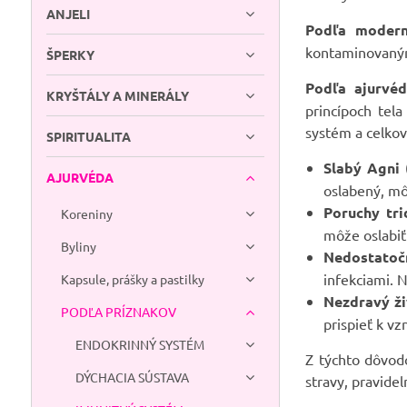
ANJELI
Podľa modern
kontaminovanými
ŠPERKY
Podľa ajurvé
KRYŠTÁLY A MINERÁLY
princípoch tel
systém a celkov
SPIRITUALITA
Slabý Agni 
AJURVÉDA
oslabený, mô
Poruchy tri
Koreniny
môže oslabiť 
Byliny
Nedostatoč
infekciami. 
Kapsule, prášky a pastilky
Nezdravý ži
PODĽA PRÍZNAKOV
prispieť k vz
ENDOKRINNÝ SYSTÉM
Z týchto dôvod
DÝCHACIA SÚSTAVA
stravy, pravide