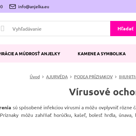
00
info@anjelka.eu
Hľadať
PIRÁCIE A MÚDROSŤ ANJELKY
KAMENE A SYMBOLIKA
Úvod
AJURVÉDA
PODĽA PRÍZNAKOV
IMUNITN
Vírusové ocho
renia
sú spôsobené infekciou vírusmi a môžu ovplyvniť rôzne čas
. Príznaky môžu zahŕňať horúčku, kašeľ, bolesť hrdla, únava,