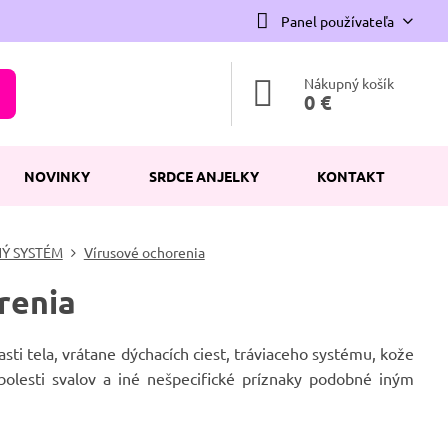
Panel používateľa
Nákupný košík
0 €
NOVINKY
SRDCE ANJELKY
KONTAKT
Ý SYSTÉM
Vírusové ochorenia
renia
ti tela, vrátane dýchacích ciest, tráviaceho systému, kože
 bolesti svalov a iné nešpecifické príznaky podobné iným