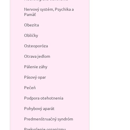
Nervový systém, Psychika a
Pamäť
Obezita
Obličky
Osteoporóza
Otrava jedlom
Pálenie záhy
Pásový opar
Pečeň
Podpora otehotnenia
Pohybový aparát
Predmenštruačný syndróm
Prekyslenie organizmu