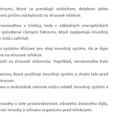
vírusmi, ktoré sa prenášajú vzduchom, dotykom alebo
ú príčinu náchylnosti na vírusové infekcie.
rovnováhou v tridóša, teda v základných energetických
ť spôsobená rôznymi faktormi, ktoré ovplyvňujú imunitný
dy môžu zahŕňať:
ho systému kľúčové pre silný imunitný systém. Ak je Agni
ým na vírusové infekcie.
sti na vírusové ochorenia. Napríklad, nerovnováha Vata
nciou, ktorá posilňuje imunitný systém a chráni telo pred
vírusom.
va a nedostatok cvičenia môžu oslabiť imunitný systém a
vnováhy v tele prostredníctvom zdravého životného štýlu,
nenie imunity a ochranu organizmu pred infekciami.