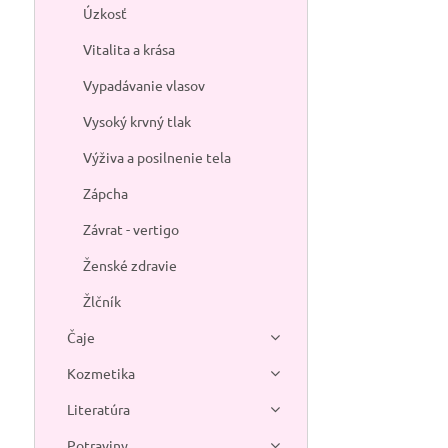
Úzkosť
Vitalita a krása
Vypadávanie vlasov
Vysoký krvný tlak
Výživa a posilnenie tela
Zápcha
Závrat - vertigo
Ženské zdravie
Žlčník
Čaje
Kozmetika
Literatúra
Potraviny