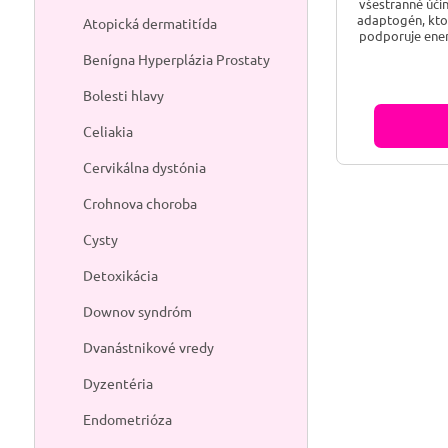
všestranné účin
adaptogén, kto
Atopická dermatitída
podporuje energ
koncentráciu 
Benígna Hyperplázia Prostaty
vyčerpania. 
podporuje do
Bolesti hlavy
rastlina, kt
systéme pova
Celiakia
Cervikálna dystónia
Crohnova choroba
Cysty
Detoxikácia
Downov syndróm
Dvanástnikové vredy
Dyzentéria
Endometrióza