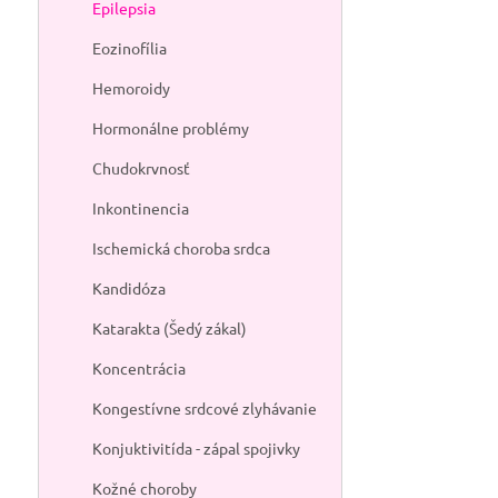
Epilepsia
Eozinofília
Hemoroidy
Hormonálne problémy
Chudokrvnosť
Inkontinencia
Ischemická choroba srdca
Kandidóza
Katarakta (Šedý zákal)
Koncentrácia
Kongestívne srdcové zlyhávanie
Konjuktivitída - zápal spojivky
Kožné choroby