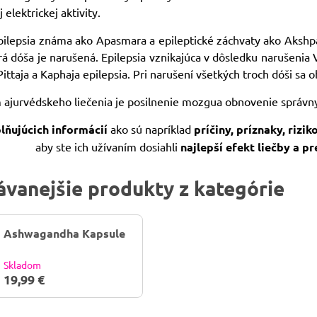
elektrickej aktivity.
pilepsia známa ako Apasmara a epileptické záchvaty ako Akshpak
rá dóša je narušená. Epilepsia vznikajúca v dôsledku narušenia V
ittaja a Kaphaja epilepsia. Pri narušení všetkých troch dóši sa 
 ajurvédskeho liečenia je posilnenie mozgua obnovenie správn
ňujúcich informácií
ako sú napríklad
príčiny, príznaky, rizi
aby ste ich užívaním dosiahli
najlepší efekt liečby a pr
vanejšie produkty z kategórie
Ashwagandha Kapsule
Skladom
19,99 €