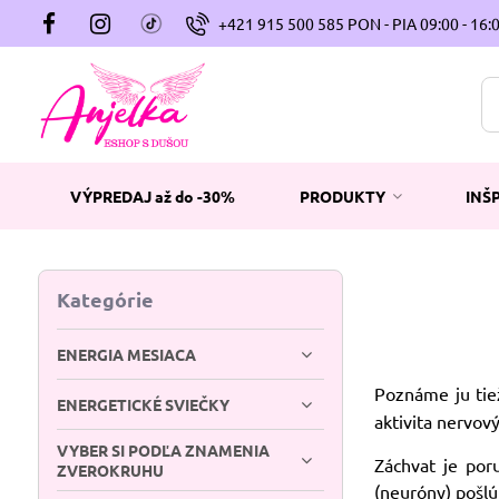
+421 915 500 585 PON - PIA 09:00 - 16:
VÝPREDAJ až do -30%
PRODUKTY
INŠ
Kategórie
ENERGIA MESIACA
Poznáme ju tie
ENERGETICKÉ SVIEČKY
aktivita nervov
VYBER SI PODĽA ZNAMENIA
Záchvat je por
ZVEROKRUHU
(neuróny) pošlú