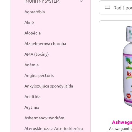
IMUNITNÝ SYSTÉM
Radiť po
Agorafóbia
Akné
Alopécia
Alzheimerova choroba
AMA (toxíny)
Anémia
Angina pectoris
Ankylozujúca spondylitída
Artritída
Arytmia
Ashermanov syndróm
Ashwaga
Ateroskleróza a Arterioskleróza
Ashwagandha 