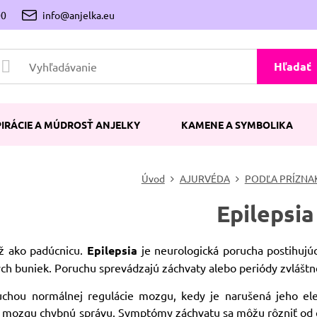
00
info@anjelka.eu
Hľadať
PIRÁCIE A MÚDROSŤ ANJELKY
KAMENE A SYMBOLIKA
Úvod
AJURVÉDA
PODĽA PRÍZNA
Epilepsia
ž ako padúcnicu.
Epilepsia
je neurologická porucha postihujúc
ých buniek. Poruchu sprevádzajú záchvaty alebo periódy zvláštn
uchou normálnej regulácie mozgu, kedy je narušená jeho elek
 mozgu chybnú správu. Symptómy záchvatu sa môžu rôzniť od člo