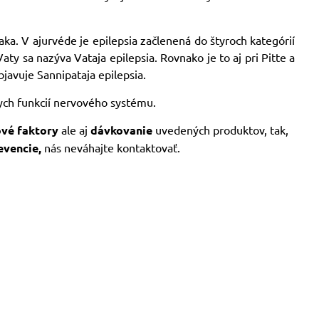
a. V ajurvéde je epilepsia začlenená do štyroch kategórií
aty sa nazýva Vataja epilepsia. Rovnako je to aj pri Pitte a
objavuje Sannipataja epilepsia.
ych funkcií nervového systému.
kové faktory
ale aj
dávkovanie
uvedených produktov, tak,
evencie,
nás neváhajte kontaktovať.