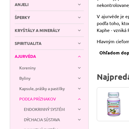
ANJELI
nekontrolovanej 
V ajurvéde je e
ŠPERKY
podľa toho, kto
Kaphe - vzniká P
KRYŠTÁLY A MINERÁLY
Hlavným cieľom
SPIRITUALITA
Ohľadom dopl
AJURVÉDA
Koreniny
Najpredá
Byliny
Kapsule, prášky a pastilky
PODĽA PRÍZNAKOV
ENDOKRINNÝ SYSTÉM
DÝCHACIA SÚSTAVA