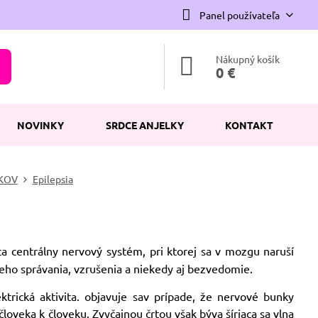
Panel používateľa
Nákupný košík
0 €
NOVINKY
SRDCE ANJELKY
KONTAKT
KOV
Epilepsia
a centrálny nervový systém, pri ktorej sa v mozgu naruší
eho správania, vzrušenia a niekedy aj bezvedomie.
trická aktivita. objavuje sav prípade, že nervové bunky
veka k človeku. Zvyčajnou črtou však býva šíriaca sa vlna