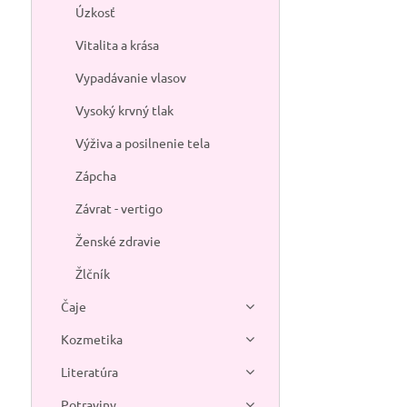
Úzkosť
Vitalita a krása
Vypadávanie vlasov
Vysoký krvný tlak
Výživa a posilnenie tela
Zápcha
Závrat - vertigo
Ženské zdravie
Žlčník
Čaje
Kozmetika
Literatúra
Potraviny