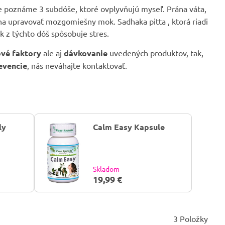
e poznáme 3 subdóše, ktoré ovplyvňujú myseľ. Prána váta,
a upravovať mozgomiešny mok. Sadhaka pitta , ktorá riadi
k z týchto dóš spôsobuje stres.
kové faktory
ale aj
dávkovanie
uvedených produktov, tak,
revencie
, nás neváhajte kontaktovať.
ly
Calm Easy Kapsule
Skladom
19,99 €
3
Položky