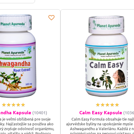
ndha Kapsule
Calm Easy Kapsule
(10401)
(1036
je veľmi obľúbená pre svoje
Calm Easy Formula obsahuje tie naj
ky. Najčastejšie sa používa ako
ajurvédske byliny na upokojenie mysle 
rý zvyšuje odolnosť organizmu,
Ashwagandhu a Valeriánu. Každá z n
iu, vitalitu a výdrž. Podporuje
priaznivý vplyv na nervovú sústavu,