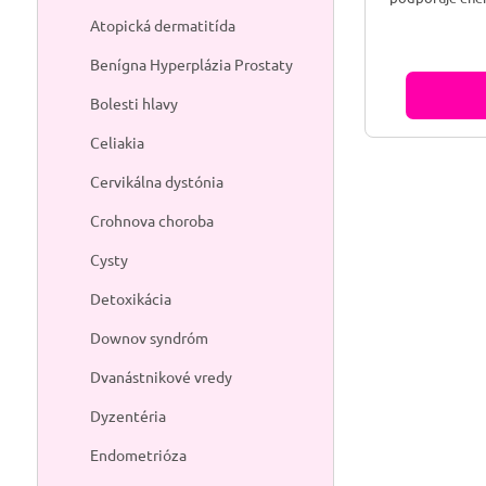
koncentráciu 
Atopická dermatitída
vyčerpania. 
podporuje do
Benígna Hyperplázia Prostaty
rastlina, kt
systéme pova
Bolesti hlavy
Celiakia
Cervikálna dystónia
Crohnova choroba
Cysty
Detoxikácia
Downov syndróm
Dvanástnikové vredy
Dyzentéria
Endometrióza