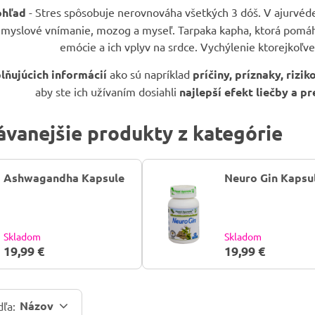
ohľad
- Stres spôsobuje nerovnováha všetkých 3 dóš. V ajurvéd
 zmyslové vnímanie, mozog a myseľ. Tarpaka kapha, ktorá pomáh
emócie a ich vplyv na srdce. Vychýlenie ktorejkoľve
ňujúcich informácií
ako sú napríklad
príčiny, príznaky, rizi
aby ste ich užívaním dosiahli
najlepší efekt liečby a p
vanejšie produkty z kategórie
Ashwagandha Kapsule
Neuro Gin Kapsu
Skladom
Skladom
19,99 €
19,99 €
Názov
dľa: