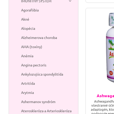
IMUNITNÝ SYSTÉM
Agorafóbia
Akné
Alopécia
Alzheimerova choroba
AMA (toxíny)
Anémia
Angina pectoris
Ankylozujúca spondylitída
Artritída
Arytmia
Ashwaga
Ashwagandha 
Ashermanov syndróm
všestranné účin
adaptogén, kto
Ateroskleróza a Arterioskleróza
podporuje energ