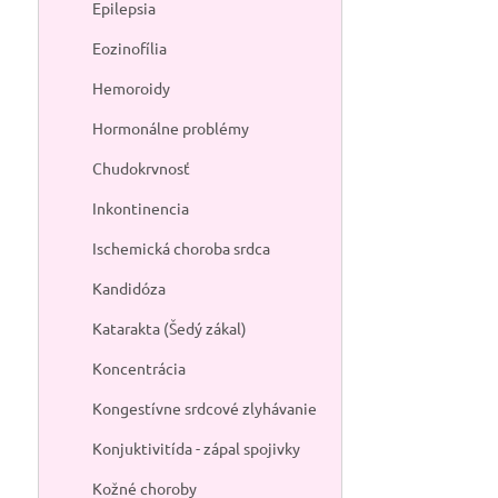
Epilepsia
Eozinofília
Hemoroidy
Hormonálne problémy
Chudokrvnosť
Inkontinencia
Ischemická choroba srdca
Kandidóza
Katarakta (Šedý zákal)
Koncentrácia
Kongestívne srdcové zlyhávanie
Konjuktivitída - zápal spojivky
Kožné choroby