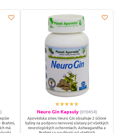
Neuro Gin Kapsuly
)
(010454)
lepšie
Ajurvédska zmes Neuro Gin obsahuje 2 účinné
- Brahmi,
byliny na podporu nervovej sústavy pri všetkých
ich má
neurologických ochoreniach. Ashwagandha a
 pôsobí
Brahmi sa používajú pri všetkých