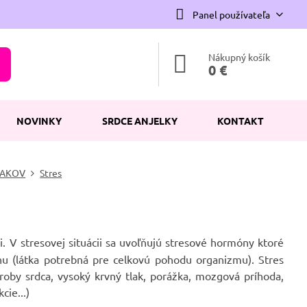
Panel používateľa
Nákupný košík
0 €
NOVINKY
SRDCE ANJELKY
KONTAKT
NAKOV
Stres
. V stresovej situácii sa uvoľňujú stresové hormóny ktoré
nu (látka potrebná pre celkovú pohodu organizmu). Stres
oby srdca, vysoký krvný tlak, porážka, mozgová príhoda,
cie...)