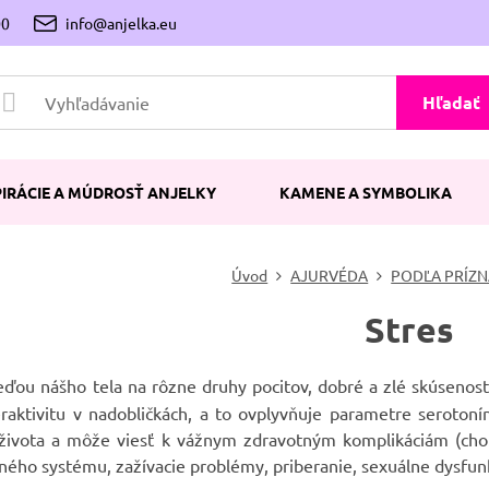
00
info@anjelka.eu
Hľadať
PIRÁCIE A MÚDROSŤ ANJELKY
KAMENE A SYMBOLIKA
Úvod
AJURVÉDA
PODĽA PRÍZ
Stres
ďou nášho tela na rôzne druhy pocitov, dobré a zlé skúsenosti
raktivitu v nadobličkách, a to ovplyvňuje parametre serotoní
u života a môže viesť k vážnym zdravotným komplikáciám (chor
ného systému, zažívacie problémy, priberanie, sexuálne dysfunk