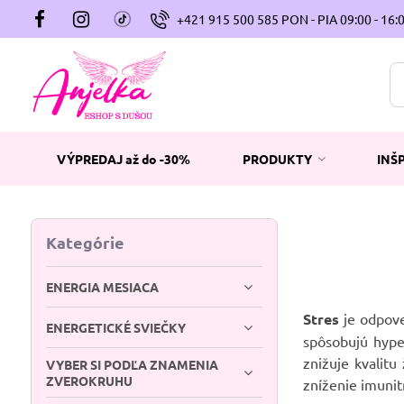
+421 915 500 585 PON - PIA 09:00 - 16:
VÝPREDAJ až do -30%
PRODUKTY
INŠ
Kategórie
ENERGIA MESIACA
Stres
je odpove
ENERGETICKÉ SVIEČKY
spôsobujú hype
znižuje kvalit
VYBER SI PODĽA ZNAMENIA
ZVEROKRUHU
zníženie imunit