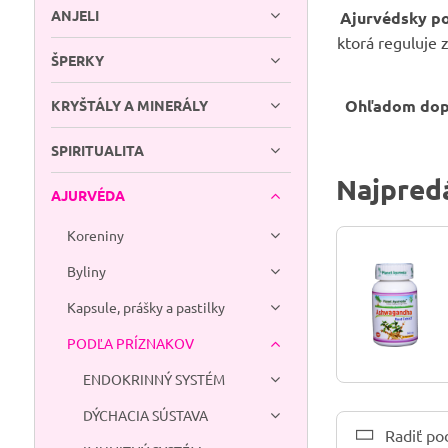
ANJELI
Ajurvédsky p
ktorá reguluje
ŠPERKY
Ohľadom dopl
KRYŠTÁLY A MINERÁLY
SPIRITUALITA
Najpredá
AJURVÉDA
Koreniny
Byliny
Kapsule, prášky a pastilky
PODĽA PRÍZNAKOV
ENDOKRINNÝ SYSTÉM
DÝCHACIA SÚSTAVA
Radiť po